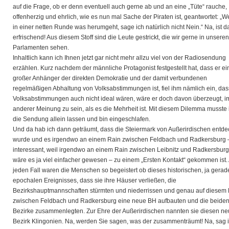
auf die Frage, ob er denn eventuell auch gerne ab und an eine „Tüte“ rauche,
offenherzig und ehrlich, wie es nun mal Sache der Piraten ist, geantwortet: „
in einer netten Runde was herumgeht, sage ich natürlich nicht Nein.“ Na, ist d
erfrischend! Aus diesem Stoff sind die Leute gestrickt, die wir gerne in unseren
Parlamenten sehen.
Inhaltlich kann ich Ihnen jetzt gar nicht mehr allzu viel von der Radiosendung
erzählen. Kurz nachdem der männliche Protagonist festgestellt hat, dass er ei
großer Anhänger der direkten Demokratie und der damit verbundenen
regelmäßigen Abhaltung von Volksabstimmungen ist, fiel ihm nämlich ein, das
Volksabstimmungen auch nicht ideal wären, wäre er doch davon überzeugt, 
anderer Meinung zu sein, als es die Mehrheit ist. Mit diesem Dilemma musste 
die Sendung allein lassen und bin eingeschlafen.
Und da hab ich dann geträumt, dass die Steiermark von Außerirdischen entde
wurde und es irgendwo an einem Rain zwischen Feldbach und Radkersburg 
interessant, weil irgendwo an einem Rain zwischen Leibnitz und Radkersburg
wäre es ja viel einfacher gewesen – zu einem „Ersten Kontakt“ gekommen ist.
jeden Fall waren die Menschen so begeistert ob dieses historischen, ja gera
epochalen Ereignisses, dass sie ihre Häuser verließen, die
Bezirkshauptmannschaften stürmten und niederrissen und genau auf diesem
zwischen Feldbach und Radkersburg eine neue BH aufbauten und die beide
Bezirke zusammenlegten. Zur Ehre der Außerirdischen nannten sie diesen n
Bezirk Klingonien. Na, werden Sie sagen, was der zusammenträumt! Na, sag i