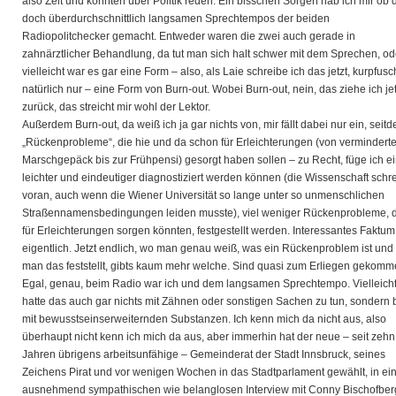
also Zeit und konnten über Politik reden. Ein bisschen Sorgen hab ich mir ob 
doch überdurchschnittlich langsamen Sprechtempos der beiden
Radiopolitchecker gemacht. Entweder waren die zwei auch gerade in
zahnärztlicher Behandlung, da tut man sich halt schwer mit dem Sprechen, od
vielleicht war es gar eine Form – also, als Laie schreibe ich das jetzt, kurpfus
natürlich nur – eine Form von Burn-out. Wobei Burn-out, nein, das ziehe ich jet
zurück, das streicht mir wohl der Lektor.
Außerdem Burn-out, da weiß ich ja gar nichts von, mir fällt dabei nur ein, seit
„Rückenprobleme“, die hie und da schon für Erleichterungen (von vermindert
Marschgepäck bis zur Frühpensi) gesorgt haben sollen – zu Recht, füge ich ei
leichter und eindeutiger diagnostiziert werden können (die Wissenschaft schre
voran, auch wenn die Wiener Universität so lange unter so unmenschlichen
Straßennamensbedingungen leiden musste), viel weniger Rückenprobleme, 
für Erleichterungen sorgen könnten, festgestellt werden. Interessantes Faktum
eigentlich. Jetzt endlich, wo man genau weiß, was ein Rückenproblem ist und
man das feststellt, gibts kaum mehr welche. Sind quasi zum Erliegen gekomm
Egal, genau, beim Radio war ich und dem langsamen Sprechtempo. Vielleich
hatte das auch gar nichts mit Zähnen oder sonstigen Sachen zu tun, sondern 
mit bewusstseinserweiternden Substanzen. Ich kenn mich da nicht aus, also
überhaupt nicht kenn ich mich da aus, aber immerhin hat der neue – seit zehn
Jahren übrigens arbeitsunfähige – Gemeinderat der Stadt Innsbruck, seines
Zeichens Pirat und vor wenigen Wochen in das Stadtparlament gewählt, in e
ausnehmend sympathischen wie belanglosen Interview mit Conny Bischofber