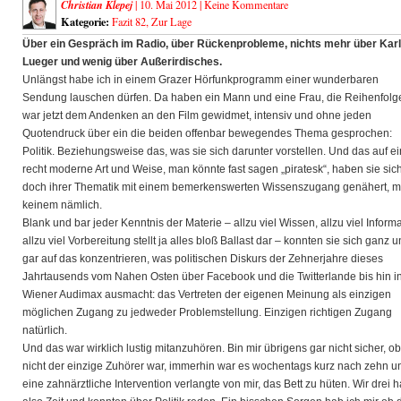
Christian Klepej
| 10. Mai 2012 |
Keine Kommentare
Kategorie:
Fazit 82
,
Zur Lage
Über ein Gespräch im Radio, über Rückenprobleme, nichts mehr über Karl
Lueger und wenig über Außerirdisches.
Unlängst habe ich in einem Grazer Hörfunkprogramm einer wunderbaren
Sendung lauschen dürfen. Da haben ein Mann und eine Frau, die Reihenfolg
war jetzt dem Andenken an den Film gewidmet, intensiv und ohne jeden
Quotendruck über ein die beiden offenbar bewegendes Thema gesprochen:
Politik. Beziehungsweise das, was sie sich darunter vorstellen. Und das auf e
recht moderne Art und Weise, man könnte fast sagen „piratesk“, haben sie sic
doch ihrer Thematik mit einem bemerkenswerten Wissenszugang genähert, m
keinem nämlich.
Blank und bar jeder Kenntnis der Materie – allzu viel Wissen, allzu viel Informa
allzu viel Vorbereitung stellt ja alles bloß Ballast dar – konnten sie sich ganz 
gar auf das konzentrieren, was politischen Diskurs der Zehnerjahre dieses
Jahrtausends vom Nahen Osten über Facebook und die Twitterlande bis hin i
Wiener Audimax ausmacht: das Vertreten der eigenen Meinung als einzigen
möglichen Zugang zu jedweder Problemstellung. Einzigen richtigen Zugang
natürlich.
Und das war wirklich lustig mitanzuhören. Bin mir übrigens gar nicht sicher, ob
nicht der einzige Zuhörer war, immerhin war es wochentags kurz nach zehn u
eine zahnärztliche Intervention verlangte von mir, das Bett zu hüten. Wir drei h