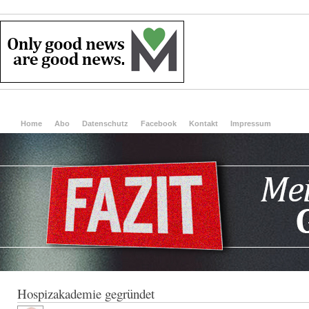
Home
Abo
Datenschutz
Facebook
Kontakt
Impressum
Hospizakademie gegründet