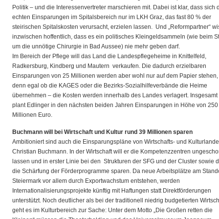
Politik – und die Interessenvertreter marschieren mit. Dabei ist klar, dass sich 
echten Einsparungen im Spitalsbereich nur im LKH Graz, das fast 80 % der
steirischen Spitalskosten verursacht, erzielen lassen. Und „Reformpartner“ w
inzwischen hoffentlich, dass es ein politisches Kleingeldsammeln (wie beim St
um die unnötige Chirurgie in Bad Aussee) nie mehr geben darf.
Im Bereich der Pflege will das Land die Landespflegeheime in Knittelfeld,
Radkersburg, Kindberg und Mautern verkaufen. Die dadurch erzielbaren
Einsparungen von 25 Millionen werden aber wohl nur auf dem Papier stehen,
denn egal ob die KAGES oder die Bezirks-Sozialhilfeverbände die Heime
übernehmen – die Kosten werden innerhalb des Landes verlagert. Insgesamt
plant Edlinger in den nächsten beiden Jahren Einsparungen in Höhe von 250
Millionen Euro.
Buchmann will bei Wirtschaft und Kultur
rund 39 Millionen sparen
Ambitioniert sind auch die Einsparungspläne von Wirtschafts- und Kulturlande
Christian Buchmann. In der Wirtschaft will er die Kompetenzzentren ungesch
lassen und in erster Linie bei den Strukturen der SFG und der Cluster sowie 
die Schärfung der Förderprogramme sparen. Da neue Arbeitsplätze am Stand
Steiermark vor allem durch Exportwachstum entstehen, werden
Internationalisierungsprojekte künftig mit Haftungen statt Direktförderungen
unterstützt. Noch deutlicher als bei der traditionell niedrig budgetierten Wirtsch
geht es im Kulturbereich zur Sache: Unter dem Motto „Die Großen retten die