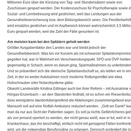
Millionen Euro über die Kürzung von Tag- und Stundensätzen sowie von
Zuschüssen gespart werden. Der Kostenzuschuss für Psychotherapie sowie d
Sozial- und Lernbetreuung wird gestrichen, weil das Leistungen aus der
Gesundheitsversicherung bzw. dem Bildungsbereich seien. Die Pendlerbeihil
wird ersatzlos gestrichen und im Asylbereich können wahrscheinlich 3,5 Milli
Euro gespart werden, weil die Zahl der Fälle gesunken ist.
Am meisten kann bei den Spitälern
geholt werden
Größter Ausgabenfaktor des Landes war und bleibt jedoch der
Gesundheitsbereich. Was bis vor Kurzem als rot-schwarzer Spitalskompromis
gegolten hat, war in Wahrheit ein Verschwendungspakt. SPÖ und ÖVP hielten
gegenseitig in Schach, wenn es darum ging, Sparmaßnahmen zu unterbinden
Und so präsentiert sich die steirische Spitalslandschaft so, als lebten wir in ei
Zeit, in der es weder Autobahnen noch moderne Rettungsmittel wie etwa
Hubschrauber oder Notarztsysteme gäbe.
Obwohl Landesrätin Kristina Edlinger auch bei ihrer Reform – mit Ausnahme 
Hörgas-Enzenbach – an den Standorten festhält, ist es schon ein Riesenfortsch
dass wenigstens standortübergreifend die Abteilungen zusammengefasst wur
Mariazell soll auf eine Notfall-Ambulanz reduziert werden. „Gott sei Dank!“ k
man da nur aus Sicht der Patienten sagen. Es soll ja nichts Gefährlicheres ge
als von jemand operiert zu werden, der nicht genau weiß, was er tut, weil er i
Krankenhaus, das ihn beschäftigt, einfach nicht mit genügend Fällen konfronti
wird, um die notwendige Berufsroutine zu erlangen. Dennoch protestiert die l