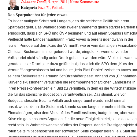
Johannes Tandl
| 5. April 2011 |
Keine Kommentare
Kategorie:
Fazit 71
,
Politicks
Das Sparpaket hat für jeden etwas
Es ist der mutigste Schritt seit Langem, den die steirische Politik mit ihrem
Sparpaket geht. Das Wahlergebnis zweier annähernd gleich starker Parteien 
ermöglicht, dass sich SPÖ und ÖVP besinnen und auf einen Sparkurs umscha
Vielleicht hätte Landeshauptmann Franz Voves ja bereits irgendwann in der
letzten Periode auf den „Kurs der Vernunft“, wie er vom damaligen Finanzland
Christian Buchmann immer gefordert wurde, eingelenkt, wenn er von der
Volkspartei nicht ständig unter Druck gehalten worden wäre. Vielleicht war es
gerade dieser Druck, der dazu geführt hat, dass sich die SPÖ dem „Kurs der
Vernunft“ angeschlossen hat und heute „kein Blatt Papier“ zwischen Voves un
seinem Stellvertreter Hermann Schützenhöfer passt. Anhand von „Einnahmen
Kurvendiskussionen“ versuchten die reformpartnerschaftlichen Landesräte in
ihren Pressekonferenzen ein Bild zu vermitteln, in dem es die Wirtschaftskrise
die für das steirische Budgetloch verantwortlich sei. Das stimmt, wie von
Budgetlandesrätin Bettina Vollath auch eingeräumt wurde, nicht einmal
ansatzweise, denn die Steiermark konnte schon lange nur mehr mithilfe von
Einmalerlägen, also dem Verkauf des Familiensilbers, budgetieren; aber wenn
Krise ein gemeinsames Argument für die neue Einigkeit bietet, sollte das allen
recht sein. In Wahrheit war es natürlich der Proporz, der die Prestigeprojekte 
roten Seite mit ebensolchen der schwarzen Seite kompensieren ließ. Statt die