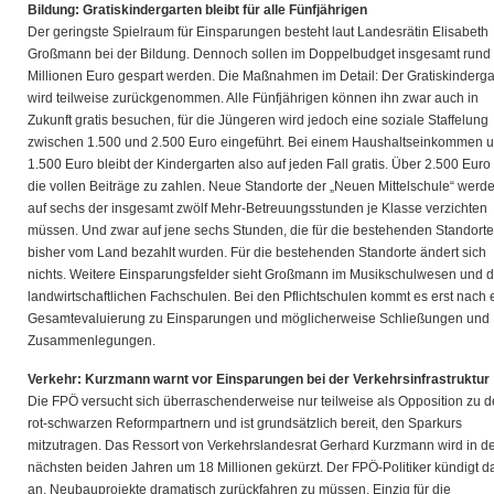
Bildung: Gratiskindergarten bleibt für alle Fünfjährigen
Der geringste Spielraum für Einsparungen besteht laut Landesrätin Elisabeth
Großmann bei der Bildung. Dennoch sollen im Doppelbudget insgesamt rund
Millionen Euro gespart werden. Die Maßnahmen im Detail: Der Gratiskinderga
wird teilweise zurückgenommen. Alle Fünfjährigen können ihn zwar auch in
Zukunft gratis besuchen, für die Jüngeren wird jedoch eine soziale Staffelung
zwischen 1.500 und 2.500 Euro eingeführt. Bei einem Haushaltseinkommen u
1.500 Euro bleibt der Kindergarten also auf jeden Fall gratis. Über 2.500 Euro
die vollen Beiträge zu zahlen. Neue Standorte der „Neuen Mittelschule“ werd
auf sechs der insgesamt zwölf Mehr-Betreuungsstunden je Klasse verzichten
müssen. Und zwar auf jene sechs Stunden, die für die bestehenden Standorte
bisher vom Land bezahlt wurden. Für die bestehenden Standorte ändert sich
nichts. Weitere Einsparungsfelder sieht Großmann im Musikschulwesen und 
landwirtschaftlichen Fachschulen. Bei den Pflichtschulen kommt es erst nach 
Gesamtevaluierung zu Einsparungen und möglicherweise Schließungen und
Zusammenlegungen.
Verkehr: Kurzmann warnt vor Einsparungen bei der Verkehrsinfrastruktur
Die FPÖ versucht sich überraschenderweise nur teilweise als Opposition zu 
rot-schwarzen Reformpartnern und ist grundsätzlich bereit, den Sparkurs
mitzutragen. Das Ressort von Verkehrslandesrat Gerhard Kurzmann wird in d
nächsten beiden Jahren um 18 Millionen gekürzt. Der FPÖ-Politiker kündigt d
an, Neubauprojekte dramatisch zurückfahren zu müssen. Einzig für die