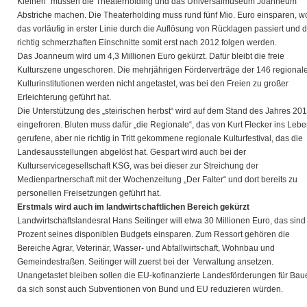
Kleinen“ müssen die Theaterholding und das Universalmuseum Joanneum
Abstriche machen. Die Theaterholding muss rund fünf Mio. Euro einsparen, w
das vorläufig in erster Linie durch die Auflösung von Rücklagen passiert und d
richtig schmerzhaften Einschnitte somit erst nach 2012 folgen werden.
Das Joanneum wird um 4,3 Millionen Euro gekürzt. Dafür bleibt die freie
Kulturszene ungeschoren. Die mehrjährigen Förderverträge der 146 regional
Kulturinstitutionen werden nicht angetastet, was bei den Freien zu großer
Erleichterung geführt hat.
Die Unterstützung des „steirischen herbst“ wird auf dem Stand des Jahres 20
eingefroren. Bluten muss dafür „die Regionale“, das von Kurt Flecker ins Leb
gerufene, aber nie richtig in Tritt gekommene regionale Kulturfestival, das die
Landesausstellungen abgelöst hat. Gespart wird auch bei der
Kulturservicegesellschaft KSG, was bei dieser zur Streichung der
Medienpartnerschaft mit der Wochenzeitung „Der Falter“ und dort bereits zu
personellen Freisetzungen geführt hat.
Erstmals wird auch im landwirtschaftlichen Bereich gekürzt
Landwirtschaftslandesrat Hans Seitinger will etwa 30 Millionen Euro, das sind
Prozent seines disponiblen Budgets einsparen. Zum Ressort gehören die
Bereiche Agrar, Veterinär, Wasser- und Abfallwirtschaft, Wohnbau und
Gemeindestraßen. Seitinger will zuerst bei der Verwaltung ansetzen.
Unangetastet bleiben sollen die EU-kofinanzierte Landesförderungen für Bau
da sich sonst auch Subventionen von Bund und EU reduzieren würden.