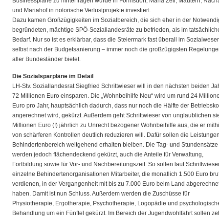
Businesspläne zu hinterfragen wurde in Fohnsdorf, Maria Zell, Mautern, Rach
und Mariahof in notorische Verlustprojekte investiert.
Dazu kamen Großzügigkeiten im Sozialbereich, die sich eher in der Notwendi
begründeten, mächtige SPÖ-Soziallandesräte zu befrieden, als im tatsächlich
Bedarf. Nur so ist es erklärbar, dass die Steiermark fast überall im Sozialwese
selbst nach der Budgetsanierung – immer noch die großzügigsten Regelung
aller Bundesländer bietet.
Die Sozialsparpläne im Detail
LH-Stv. Soziallandesrat Siegfried Schrittwieser will in den nächsten beiden J
72 Millionen Euro einsparen. Die „Wohnbeihilfe Neu“ wird um rund 24 Million
Euro pro Jahr, hauptsächlich dadurch, dass nur noch die Hälfte der Betriebsk
angerechnet wird, gekürzt. Außerdem geht Schrittwieser von unglaublichen s
Millionen Euro (!) jährlich zu Unrecht bezogener Wohnbeihilfe aus, die er mithi
von schärferen Kontrollen deutlich reduzieren will. Dafür sollen die Leistunge
Behindertenbereich weitgehend erhalten bleiben. Die Tag- und Stundensätze
werden jedoch flächendeckend gekürzt, auch die Anteile für Verwaltung,
Fortbildung sowie für Vor- und Nachbereitungszeit. So sollen laut Schrittwiese
einzelne Behindertenorganisationen Mitarbeiter, die monatlich 1.500 Euro bru
verdienen, in der Vergangenheit mit bis zu 7.000 Euro beim Land abgerechne
haben. Damit ist nun Schluss. Außerdem werden die Zuschüsse für
Physiotherapie, Ergotherapie, Psychotherapie, Logopädie und psychologisch
Behandlung um ein Fünftel gekürzt. Im Bereich der Jugendwohlfahrt sollen z