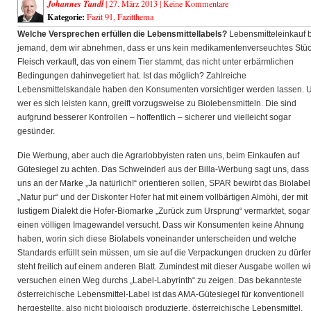
Johannes Tandl
| 27. März 2013 |
Keine Kommentare
Kategorie:
Fazit 91
,
Fazitthema
Welche Versprechen erfüllen die Lebensmittellabels?
Lebensmitteleinkauf 
jemand, dem wir abnehmen, dass er uns kein medikamentenverseuchtes Stü
Fleisch verkauft,
das von einem Tier stammt, das nicht unter erbärmlichen
Bedingungen dahinvegetiert hat. Ist das möglich? Zahlreiche
Lebensmittelskandale haben den Konsumenten vorsichtiger werden lassen. 
wer es sich leisten kann, greift vorzugsweise zu Biolebensmitteln. Die sind
aufgrund besserer Kontrollen – hoffentlich – sicherer und vielleicht sogar
gesünder.
Die Werbung, aber auch die Agrarlobbyisten raten uns, beim Einkaufen auf
Gütesiegel zu achten. Das Schweinderl aus der Billa-Werbung sagt uns, dass 
uns an der Marke „Ja natürlich!“ orientieren sollen, SPAR bewirbt das Biolabel
„Natur pur“ und der Diskonter Hofer hat mit einem vollbärtigen Almöhi, der mit
lustigem Dialekt die Hofer-Biomarke „Zurück zum Ursprung“ vermarktet, sogar
einen völligen Imagewandel versucht. Dass wir Konsumenten keine Ahnung
haben, worin sich diese Biolabels voneinander unterscheiden und welche
Standards erfüllt sein müssen, um sie auf die Verpackungen drucken zu dürfe
steht freilich auf einem anderen Blatt. Zumindest mit dieser Ausgabe wollen wi
versuchen einen Weg durchs „Label-Labyrinth“ zu zeigen. Das bekannteste
österreichische Lebensmittel-Label ist das AMA-Gütesiegel für konventionell
hergestellte, also nicht biologisch produzierte, österreichische Lebensmittel.