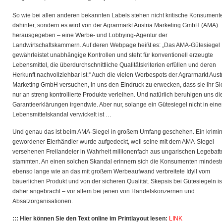
So wie bei allen anderen bekannten Labels stehen nicht kritische Konsument
dahinter, sondern es wird von der Agrarmarkt Austria Marketing GmbH (AMA)
herausgegeben – eine Werbe- und Lobbying-Agentur der
Landwirtschaftskammern. Auf deren Webpage heißt es: „Das AMA-Gütesiegel
gewährleistet unabhängige Kontrollen und steht für konventionell erzeugte
Lebensmittel, die überdurchschnittliche Qualitätskriterien erfüllen und deren
Herkunft nachvollziehbar ist.“ Auch die vielen Werbespots der Agrarmarkt Aust
Marketing GmbH versuchen, in uns den Eindruck zu erwecken, dass sie ihr Si
nur an streng kontrollierte Produkte verleihen. Und natürlich beruhigen uns di
Garantieerklärungen irgendwie. Aber nur, solange ein Gütesiegel nicht in ein
Lebensmittelskandal verwickelt ist …
Und genau das ist beim AMA-Siegel in großem Umfang geschehen. Ein krimin
gewordener Eierhändler wurde aufgedeckt, weil seine mit dem AMA-Siegel
versehenen Freilandeier in Wahrheit millionenfach aus ungarischen Legebatt
stammten. An einen solchen Skandal erinnern sich die Konsumenten mindest
ebenso lange wie an das mit großem Werbeaufwand verbreitete Idyll vom
bäuerlichen Produkt und von der sicheren Qualität. Skepsis bei Gütesiegeln is
daher angebracht – vor allem bei jenen von Handelskonzernen und
Absatzorganisationen.
::: Hier können Sie den Text online im Printlayout lesen:
LINK