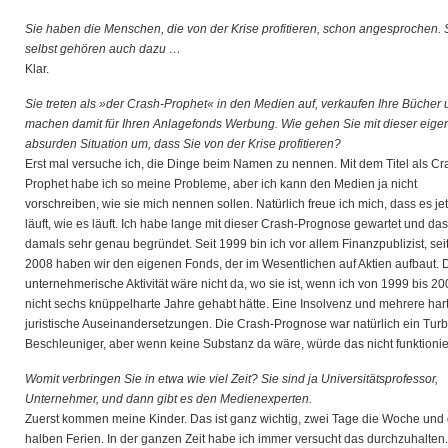
Sie haben die Menschen, die von der Krise profitieren, schon angesprochen. 
selbst gehören auch dazu …
Klar.
Sie treten als »der Crash-Prophet« in den Medien auf, verkaufen Ihre Bücher
machen damit für Ihren Anlagefonds Werbung. Wie gehen Sie mit dieser eigen
absurden Situation um, dass Sie von der Krise profitieren?
Erst mal versuche ich, die Dinge beim Namen zu nennen. Mit dem Titel als Cr
Prophet habe ich so meine Probleme, aber ich kann den Medien ja nicht
vorschreiben, wie sie mich nennen sollen. Natürlich freue ich mich, dass es jet
läuft, wie es läuft. Ich habe lange mit dieser Crash-Prognose gewartet und das
damals sehr genau begründet. Seit 1999 bin ich vor allem Finanzpublizist, sei
2008 haben wir den eigenen Fonds, der im Wesentlichen auf Aktien aufbaut. 
unternehmerische Aktivität wäre nicht da, wo sie ist, wenn ich von 1999 bis 2
nicht sechs knüppelharte Jahre gehabt hätte. Eine Insolvenz und mehrere har
juristische Auseinandersetzungen. Die Crash-Prognose war natürlich ein Turb
Beschleuniger, aber wenn keine Substanz da wäre, würde das nicht funktionie
Womit verbringen Sie in etwa wie viel Zeit? Sie sind ja Universitätsprofessor,
Unternehmer, und dann gibt es den Medienexperten.
Zuerst kommen meine Kinder. Das ist ganz wichtig, zwei Tage die Woche und 
halben Ferien. In der ganzen Zeit habe ich immer versucht das durchzuhalten.