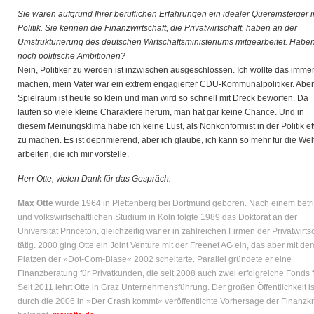
Sie wären aufgrund Ihrer beruflichen Erfahrungen ein idealer Quereinsteiger i
Politik. Sie kennen die Finanzwirtschaft, die Privatwirtschaft, haben an der
Umstrukturierung des deutschen Wirtschaftsministeriums mitgearbeitet. Habe
noch politische Ambitionen?
Nein, Politiker zu werden ist inzwischen ausgeschlossen. Ich wollte das imme
machen, mein Vater war ein extrem engagierter CDU-Kommunalpolitiker. Aber
Spielraum ist heute so klein und man wird so schnell mit Dreck beworfen. Da
laufen so viele kleine Charaktere herum, man hat gar keine Chance. Und in
diesem Meinungsklima habe ich keine Lust, als Nonkonformist in der Politik e
zu machen. Es ist deprimierend, aber ich glaube, ich kann so mehr für die Wel
arbeiten, die ich mir vorstelle.
Herr Otte, vielen Dank für das Gespräch.
Max Otte
wurde 1964 in Plettenberg bei Dortmund geboren. Nach einem betr
und volkswirtschaftlichen Studium in Köln folgte 1989 das Doktorat an der
Universität Princeton, gleichzeitig war er in zahlreichen Firmen der Privatwirts
tätig. 2000 ging Otte ein Joint Venture mit der Freenet AG ein, das aber mit de
Platzen der »Dot-Com-Blase« 2002 scheiterte. Parallel gründete er eine
Finanzberatung für Privatkunden, die seit 2008 auch zwei erfolgreiche Fonds f
Seit 2011 lehrt Otte in Graz Unternehmensführung. Der großen Öffentlichkeit is
durch die 2006 in »Der Crash kommt« veröffentlichte Vorhersage der Finanzkr