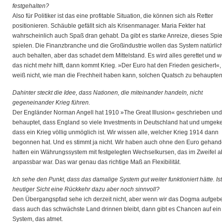
festgehalten?
Also für Politiker ist das eine profitable Situation, die können sich als Retter
positionieren. Schäuble gefällt sich als Krisenmanager. Maria Fekter hat
wahrscheinlich auch Spaß dran gehabt. Da gibt es starke Anreize, dieses Spie
spielen. Die Finanzbranche und die Großindustrie wollen das System natürlic
auch behalten, aber das schadet dem Mittelstand. Es wird alles gerettet und 
das nicht mehr hilft, dann kommt Krieg. »Der Euro hat den Frieden gesichert«,
weiß nicht, wie man die Frechheit haben kann, solchen Quatsch zu behaupten
Dahinter steckt die Idee, dass Nationen, die miteinander handeln, nicht
gegeneinander Krieg führen.
Der Engländer Norman Angell hat 1910 »The Great Illusion« geschrieben und
behauptet, dass England so viele Investments in Deutschland hat und umgeke
dass ein Krieg völlig unmöglich ist. Wir wissen alle, welcher Krieg 1914 dann
begonnen hat. Und es stimmt ja nicht. Wir haben auch ohne den Euro gehande
hatten ein Währungssystem mit festgelegten Wechselkursen, das im Zweifel a
anpassbar war. Das war genau das richtige Maß an Flexibilität.
Ich sehe den Punkt, dass das damalige System gut weiter funktioniert hätte. Is
heutiger Sicht eine Rückkehr dazu aber noch sinnvoll?
Den Übergangspfad sehe ich derzeit nicht, aber wenn wir das Dogma aufgeb
dass auch das schwächste Land drinnen bleibt, dann gibt es Chancen auf ein
System, das atmet.