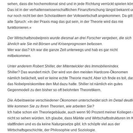
sehen, dass die hochemotional sind und in jede Richtung verrückt spielen kö
Das ist in der verhaltenswissenschaftlichen Finanzforschung längst bekannt 
nur noch nicht bei den Scholastikern der Volkswirtschaft angekommen. Da gilt
alte Spruch: »In der Praxis mag das gut sein, in der Theorie wird das nie
funktionieren.«
Der Wirtschaftsnobelpreis wurde diesmal an drei Forscher vergeben, die sich
ähnlich wie Sie mit Börsen und Krisenprognosen befassen.
Wer war das? Ich war die ganze Zeit unterwegs und hab es gar nicht
mitbekommen.
Unter anderem Robert Shiller, der Mitentwickler des Immobilienindex.
Shiller? Das wundert mich. Der wird von den meisten Hardcore-Ökonomen
nämlich belächelt, weil er keine echte Theorie macht. Aber ich finde es toll, da
das Nobelpreiskomitee den Mut dazu hatte. Shiller ist nämlich ein gutes
Gegenmodell zu den bisher so oft belohnten Theoretikern.
Die Arbeitsweise verschiedener Ökonomen unterscheidet sich im Detail deutli
Wie kommen Sie zu Ihren Theorien, wie arbeiten Sie?
Ich habe schon ein Theoriegebäude, auch wenn 90 Prozent meiner Kollegen
nicht so sehen würden. Ich glaube, dass Märkte und Wirtschaftsstrukturen im 
stattfinden und es da keine Naturgesetze gibt. Ich schöpfe viel aus der
Wirtschaftsgeschichte, der Philosophie und Soziologie.