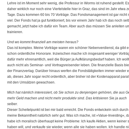
Lehre ist im Moment sehr wenig, die Professur in Worms ist ruhend gestellt. Es 
daher wirklich nur noch eine Viertelstelle hier in Graz, das sind im Jahr etwa 
Tage. Dazu kommen 60 bis 70 Vorträge. Das Fondsmanagement ist gar nicht 
viel. Der Fonds hat ja gut funktioniert, bis vor einem Jahr hab ich das noch sel
gemacht, jetzt habe ich dafür ein Team. Aber auch das müssen Sie anleiten u
trainieren.
Und wo kommt finanziell am meisten heraus?
Das ist komplex. Meine Vorträge waren ein schöner Nebenverdienst, da gibt e
schon ordentliche Honorare. Inzwischen mache ich insgesamt weniger Vorträ
dafür mehr ehrenamtlich, weil die Bürger ja Aufklärungsbedarf haben. Ich woll
auch nicht als Seminar- und Vortragsreisender leben. Die finanzielle Basis bie
der Finanzverlag. Darüber hinaus werfen die Fondstätigkeiten immer wieder 
ab, dieses Jahr sogar recht ordentlich, aber bisher ist der Kostenapparat paral
mit den Umsätzen gewachsen.
Mich hat nämlich interessiert, ob Sie schon zu denjenigen gehören, die aus G
mehr Geld machen und nicht mehr produktiv sind. Das kritisieren Sie ja auch
selber.
Dieser Scheitelpunkt ist bei mir bald erreicht. Die Fonds entwickeln sich durch
meine Bekanntheit natürlich sehr gut. Was ich mache, ist »Value-Investing«, d
habe ich moralisch überhaupt keine Probleme: Ich kaufe Aktien, wenn keiner s
haben will, und verkaufe sie wieder, wenn alle sie haben wollen. Ich handle ni