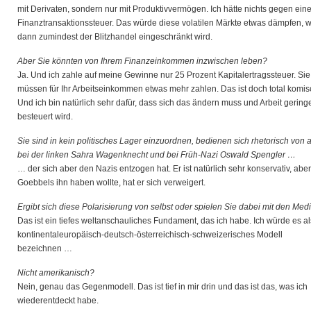
mit Derivaten, sondern nur mit Produktivvermögen. Ich hätte nichts gegen ein
Finanztransaktionssteuer. Das würde diese volatilen Märkte etwas dämpfen, w
dann zumindest der Blitzhandel eingeschränkt wird.
Aber Sie könnten von Ihrem Finanzeinkommen inzwischen leben?
Ja. Und ich zahle auf meine Gewinne nur 25 Prozent Kapitalertragssteuer. Sie
müssen für Ihr Arbeitseinkommen etwas mehr zahlen. Das ist doch total komis
Und ich bin natürlich sehr dafür, dass sich das ändern muss und Arbeit gering
besteuert wird.
Sie sind in kein politisches Lager einzuordnen, bedienen sich rhetorisch von a
bei der linken Sahra Wagenknecht und bei Früh-Nazi Oswald Spengler …
… der sich aber den Nazis entzogen hat. Er ist natürlich sehr konservativ, aber
Goebbels ihn haben wollte, hat er sich verweigert.
Ergibt sich diese Polarisierung von selbst oder spielen Sie dabei mit den Med
Das ist ein tiefes weltanschauliches Fundament, das ich habe. Ich würde es al
kontinentaleuropäisch-deutsch-österreichisch-schweizerisches Modell
bezeichnen …
Nicht amerikanisch?
Nein, genau das Gegenmodell. Das ist tief in mir drin und das ist das, was ich
wiederentdeckt habe.