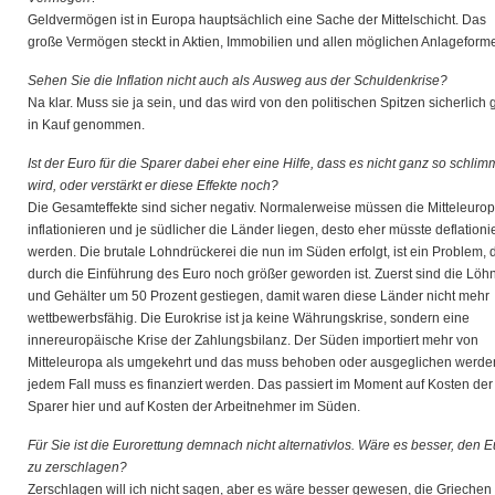
Geldvermögen ist in Europa hauptsächlich eine Sache der Mittelschicht. Das
große Vermögen steckt in Aktien, Immobilien und allen möglichen Anlageform
Sehen Sie die Inflation nicht auch als Ausweg aus der Schuldenkrise?
Na klar. Muss sie ja sein, und das wird von den politischen Spitzen sicherlich 
in Kauf genommen.
Ist der Euro für die Sparer dabei eher eine Hilfe, dass es nicht ganz so schlim
wird, oder verstärkt er diese Effekte noch?
Die Gesamteffekte sind sicher negativ. Normalerweise müssen die Mitteleuro
inflationieren und je südlicher die Länder liegen, desto eher müsste deflationie
werden. Die brutale Lohndrückerei die nun im Süden erfolgt, ist ein Problem, 
durch die Einführung des Euro noch größer geworden ist. Zuerst sind die Löh
und Gehälter um 50 Prozent gestiegen, damit waren diese Länder nicht mehr
wettbewerbsfähig. Die Eurokrise ist ja keine Währungskrise, sondern eine
innereuropäische Krise der Zahlungsbilanz. Der Süden importiert mehr von
Mitteleuropa als umgekehrt und das muss behoben oder ausgeglichen werden
jedem Fall muss es finanziert werden. Das passiert im Moment auf Kosten der
Sparer hier und auf Kosten der Arbeitnehmer im Süden.
Für Sie ist die Eurorettung demnach nicht alternativlos. Wäre es besser, den E
zu zerschlagen?
Zerschlagen will ich nicht sagen, aber es wäre besser gewesen, die Griechen