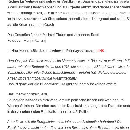
Redner für Vorträge und gefragter Marktkenner. Dass er dabei gleichzeitig als
Akteur
auf den Finanzmärkten und als Experte auftritt, stört dabei ebenso wen
wie die Unmöglichkeit, Otte in eines der gängigen politischen Lager einzuord
Im Interview sprechen wir über seinen theoretischen Hintergrund und seine Si
auf die Krise nach dem Crash.
Das Gespräch führten Michael Thurm und Johannes Tandl
Fotos von Marija Kanizaj
::: Hier können Sie das Interview im Printlayout lesen:
LINK
Herr Otte, die Eurokrise scheint im Moment etwas an Brisanz zu verlieren, daf
haben wir eine Budgetkrise in den USA, die sogar zum »Shutdown« – also de
Schließung aller öffentlichen Einrichtungen – geführt hat. Welche der beiden
Krisen ist gefährlicher für die Weltwirtschaft?
Das ist ganz klar die Budgetkrise. Da gibt es überhaupt keinen Zweifel.
Das überrascht mich jetzt.
Bei beiden handelt es sich vor allem um politische Krisen und weniger um
Wirtschaftskrisen. Die eine besteht im Konstruktionsmangel des Euro, die and
in der zunehmenden Radikalisierung der US-Politik.
Aber lässt sich die Budgetkrise nicht leichter und schneller beheben? Die
Eurokrise ist ja nicht mehr allein mit dem Beschluss einer Regierung zu lösen.