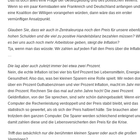
Das ist doch alles eine Frage der Gesetzgebung und des politischen Willens.
Wenn so ein paar Kernstaaten wie Frankreich und Deutschland anfangen und
eine Koalition der Willigen vorangehen würden, dann wäre das ein erster
vernünftiger Ansatzpunkt.
Glauben Sie, dass wir auch in Zentraleuropa noch den Preis für unsere ebenfa
hohen Schulden und die viel zu positive Handelsbilanz bezahlen müssen? Wi
es bei uns auch noch mehr Arbeitslose geben, steigt die Inflation?
Tja, wenn man das wüsste. Wir zahlen auf jeden Fall den Preis über die Inflat
…
Die lag aber auch zuletzt immer bei etwa zwei Prozent.
Nein, die echte Inflation ist bei vier bis fünf Prozent bei Lebensmitteln, Energie
Gesundheit. Also das, was bei kleinen Sparern eine Rolle spielt. Wir reden dor
über ein Prozent Guthabenzinsen und vier Prozent Inflation, macht im Jahr mi
drei Prozent. Rechnen Sie das mal auf zehn Jahre hoch! Die zwei Prozent
Geldinflation, von der Sie sprechen, sind sehr schön dahingebastelt. Wenn ei
Computer die Rechenleistung verdoppelt und der Preis stabil bleibt, wird das
statistisch so gewertet, als ob sich der Preis halbiert hätte. Sie brauchen aber
trotzdem den ganzen Computer. Die Sparer werden schleichend enteignet un
damit zahlen diese und die Lebensversicherten den Preis für die Krise.
Trifft das tatsächlich nur die berühmten kleinen Sparer oder auch die großen
Vermögen?