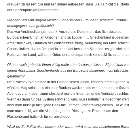
draußen zu lassen. Sie müssen immer aufpassen, dass Sie da nicht die Rheto
der Spitzenpolitiker übernehmen.
War der Satz von Angela Merkel »Scheitert der Euro, dann scheitert Europa!«
demagogisch und gefährlich?
Das war Verängstigungsrhetorik. Auch diese Dummheit, das Schicksal der
Europäischen Union an Griechenland zu koppeln … Griechenland ist gescheit
Arbeitslosigkeit, Einbruch der Wirtschaftsleistung, Verarmung der Mittelschicht
Chaos. Italien ist zum Beispiel in einer viel besseren Situation, es gibt viel me
Reserven im Land, während Griechenland sogar noch versteckt Schulden hat
Ökonomisch gebe ich Ihnen völlig recht, aber ist das politische Signal, das vo
einem Ausschluss Griechenlands aus der Eurozone ausginge, nicht tatsächli
gefährlich?
Nein, wieso? Sie bleiben in der Europäischen Union, können ihren eigenen 
wählen. Mag sein, dass ein paar Banken wackeln, die wir dann retten müssen
Aber dadurch haben zumindest erst mal die Eigentümer die Verluste geschluck
Wenn es dann für das System schwierig wird, muss natürlich eingegriffen wer
aber man muss ja nicht jede Bank mit Lehman Brothers vergleichen. Da wuss
man noch nicht, wie die Akteure agieren. Diese ganze Rhetorik um den
Flächenbrand halte ich für vorgeschoben.
Weiß es die Politik nicht besser oder warum wird so an der bestehenden Eur