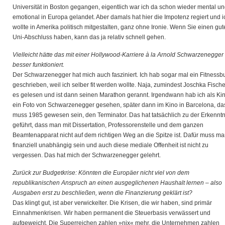
Universität in Boston gegangen, eigentlich war ich da schon wieder mental u
emotional in Europa gelandet. Aber damals hat hier die Impotenz regiert und i
wollte in Amerika politisch mitgestalten, ganz ohne Ironie. Wenn Sie einen gu
Uni-Abschluss haben, kann das ja relativ schnell gehen.
Vielleicht hätte das mit einer Hollywood-Karriere à la Arnold Schwarzenegger
besser funktioniert.
Der Schwarzenegger hat mich auch fasziniert. Ich hab sogar mal ein Fitnessb
geschrieben, weil ich selber fit werden wollte. Naja, zumindest Joschka Fische
es gelesen und ist dann seinen Marathon gerannt. Irgendwann hab ich als Ki
ein Foto von Schwarzenegger gesehen, später dann im Kino in Barcelona, da
muss 1985 gewesen sein, den Terminator. Das hat tatsächlich zu der Erkenntn
geführt, dass man mit Dissertation, Professorenstelle und dem ganzen
Beamtenapparat nicht auf dem richtigen Weg an die Spitze ist. Dafür muss m
finanziell unabhängig sein und auch diese mediale Offenheit ist nicht zu
vergessen. Das hat mich der Schwarzenegger gelehrt.
Zurück zur Budgetkrise: Könnten die Europäer nicht viel von dem
republikanischen Anspruch an einen ausgeglichenen Haushalt lernen – also
Ausgaben erst zu beschließen, wenn die Finanzierung geklärt ist?
Das klingt gut, ist aber verwickelter. Die Krisen, die wir haben, sind primär
Einnahmenkrisen. Wir haben permanent die Steuerbasis verwässert und
aufgeweicht. Die Superreichen zahlen »nix« mehr, die Unternehmen zahlen