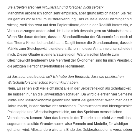
Sie arbeiten also viel mit Literatur und forschen nicht selbst?
Manchmal arbeite ich schon sehr empirisch, aber grundsätzlich haben Sie rec
Mir geht es vor allem um Mustererkennung. Das kausale Modell ist mir gar nic
wichtig, weil das zwar auf dem Papier stimmt, aber in der Realität immer ein, 
Voraussetzungen anders sind. Ich halte mich deshalb gern an Ablaufschemata
Wenn Sie daran denken, dass die Standardliteratur der Ökonomie fast noch n
das Thema Krisen behandelt hat … Da gilt immer die Grundannahme, dass di
Märkte zum Gleichgewicht tendieren. Schon in dieser Annahme unterscheide 
mich. Dieser Glaube ist eine Ersatzreligion. Warum sollen Märkte zum
Gleichgewicht tendieren? Die Mehrheit der Ökonomen sind für mich Priester, 
die jetzigen Herrschaftsverhältnisse legitimieren.
Ist das auch heute noch so? Ich habe den Eindruck, dass die praktischen
Wirtschaftsforscher schon Konjunktur haben.
Nein. Es sehen sich vielleicht nicht alle in der Selbstreflexion als Scholastiker,
sie müssen nur an die Universitäten schauen. Da wird die ersten vier Semeste
Mikro- und Makroökonomie gelehrt und sonst viel gerechnet. Wenn man das 
Jahre macht, ist der Nachwuchs verdorben. Es braucht erst mal Ideengeschich
Philosophie und Wirtschaftsgeschichte, um das Spektrum menschlichen
Verhaltens zu kennen. Aber das kommt in der Theorie alles nicht vor, weil das
sogenannte »solide Grundwissen«, also Formeln und Modelle, für wichtiger
gehalten wird. Alles andere wird ans Ende des Doktoratsstudiums verschoben