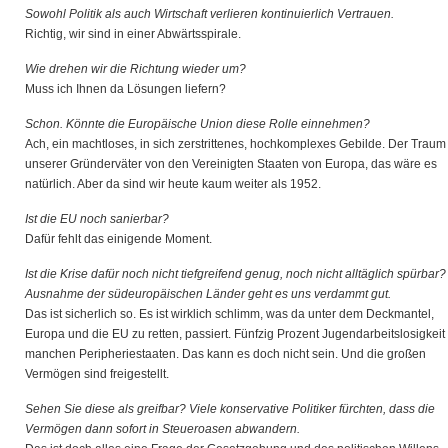
Sowohl Politik als auch Wirtschaft verlieren kontinuierlich Vertrauen.
Richtig, wir sind in einer Abwärtsspirale.
Wie drehen wir die Richtung wieder um?
Muss ich Ihnen da Lösungen liefern?
Schon. Könnte die Europäische Union diese Rolle einnehmen?
Ach, ein machtloses, in sich zerstrittenes, hochkomplexes Gebilde. Der Traum
unserer Gründerväter von den Vereinigten Staaten von Europa, das wäre es
natürlich. Aber da sind wir heute kaum weiter als 1952.
Ist die EU noch sanierbar?
Dafür fehlt das einigende Moment.
Ist die Krise dafür noch nicht tiefgreifend genug, noch nicht alltäglich spürbar?
Ausnahme der südeuropäischen Länder geht es uns verdammt gut.
Das ist sicherlich so. Es ist wirklich schlimm, was da unter dem Deckmantel,
Europa und die EU zu retten, passiert. Fünfzig Prozent Jugendarbeitslosigkeit 
manchen Peripheriestaaten. Das kann es doch nicht sein. Und die großen
Vermögen sind freigestellt.
Sehen Sie diese als greifbar? Viele konservative Politiker fürchten, dass die
Vermögen dann sofort in Steueroasen abwandern.