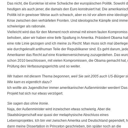
Das nicht, die Eurokrise ist eine Schwäche der europäischen Politik. Sowohl 
heutigen als auch jener, die damals den Euro konstruiert hat. Die amerikanis
Politik ist in gewisser Weise auch schwach, aber es ist vor allem eine ideolog
Krise zwischen den verhärteten Fronten. Und ideologische Kämpfe sind imme
schwieriger als rationale.
Vielleicht wird das für den Moment noch einmal mit einem faulen Kompromiss
behoben, aber wir haben eine tiefe Spaltung in Amerika. Präsident Obama hat
eine rote Linie gezogen und ich meine zu Recht: Man muss sich mal überlege
wie durchgeknallt antihuman Teile der Republikaner sind. Es geht darum, je
Amerikaner das Recht auf eine Krankenversicherung zuzugestehen. Das wur
schon 2010 beschlossen, mit vielen Kompromissen, die Obama gemacht hat, 
Prüfung des Verfassungsgerichts und so weiter.
Wir haben mit diesem Thema begonnen, weil Sie seit 2005 auch US-Bürger si
Wie kam es eigentlich dazu?
Ich wollte als Jugendlicher immer amerikanischer Außenminister werden! Das
Projekt hat sich nur etwas verzögert.
Sie sagen das ohne Ironie.
Naja, der Außenminister wird inzwischen etwas schwierig. Aber die
Staatsbürgerschaft war quasi der metaphysische Abschluss eines
Lebensprojektes. Ich bin viel zwischen Amerika und Deutschland gependelt, 
dann meine Dissertation in Princeton geschrieben, bin später noch an die