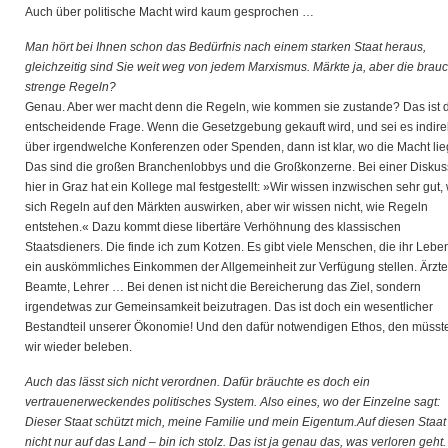
Auch über politische Macht wird kaum gesprochen …
Man hört bei Ihnen schon das Bedürfnis nach einem starken Staat heraus,
gleichzeitig sind Sie weit weg von jedem Marxismus. Märkte ja, aber die brau
strenge Regeln?
Genau. Aber wer macht denn die Regeln, wie kommen sie zustande? Das ist 
entscheidende Frage. Wenn die Gesetzgebung gekauft wird, und sei es indire
über irgendwelche Konferenzen oder Spenden, dann ist klar, wo die Macht lieg
Das sind die großen Branchenlobbys und die Großkonzerne. Bei einer Diskus
hier in Graz hat ein Kollege mal festgestellt: »Wir wissen inzwischen sehr gut,
sich Regeln auf den Märkten auswirken, aber wir wissen nicht, wie Regeln
entstehen.« Dazu kommt diese libertäre Verhöhnung des klassischen
Staatsdieners. Die finde ich zum Kotzen. Es gibt viele Menschen, die ihr Leben
ein auskömmliches Einkommen der Allgemeinheit zur Verfügung stellen. Ärzte
Beamte, Lehrer … Bei denen ist nicht die Bereicherung das Ziel, sondern
irgendetwas zur Gemeinsamkeit beizutragen. Das ist doch ein wesentlicher
Bestandteil unserer Ökonomie! Und den dafür notwendigen Ethos, den müsst
wir wieder beleben.
Auch das lässt sich nicht verordnen. Dafür bräuchte es doch ein
vertrauenerweckendes politisches System. Also eines, wo der Einzelne sagt:
Dieser Staat schützt mich, meine Familie und mein Eigentum.Auf diesen Staat
nicht nur auf das Land – bin ich stolz. Das ist ja genau das, was verloren geht.