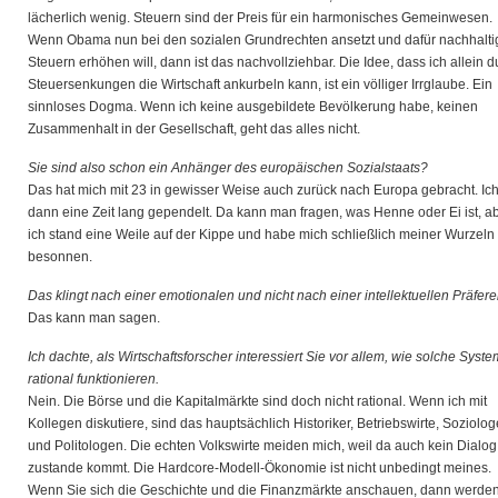
lächerlich wenig. Steuern sind der Preis für ein harmonisches Gemeinwesen.
Wenn Obama nun bei den sozialen Grundrechten ansetzt und dafür nachhalti
Steuern erhöhen will, dann ist das nachvollziehbar. Die Idee, dass ich allein d
Steuersenkungen die Wirtschaft ankurbeln kann, ist ein völliger Irrglaube. Ein
sinnloses Dogma. Wenn ich keine ausgebildete Bevölkerung habe, keinen
Zusammenhalt in der Gesellschaft, geht das alles nicht.
Sie sind also schon ein Anhänger des europäischen Sozialstaats?
Das hat mich mit 23 in gewisser Weise auch zurück nach Europa gebracht. Ich
dann eine Zeit lang gependelt. Da kann man fragen, was Henne oder Ei ist, a
ich stand eine Weile auf der Kippe und habe mich schließlich meiner Wurzeln
besonnen.
Das klingt nach einer emotionalen und nicht nach einer intellektuellen Präfere
Das kann man sagen.
Ich dachte, als Wirtschaftsforscher interessiert Sie vor allem, wie solche Syst
rational funktionieren.
Nein. Die Börse und die Kapitalmärkte sind doch nicht rational. Wenn ich mit
Kollegen diskutiere, sind das hauptsächlich Historiker, Betriebswirte, Soziolo
und Politologen. Die echten Volkswirte meiden mich, weil da auch kein Dialog
zustande kommt. Die Hardcore-Modell-Ökonomie ist nicht unbedingt meines.
Wenn Sie sich die Geschichte und die Finanzmärkte anschauen, dann werden