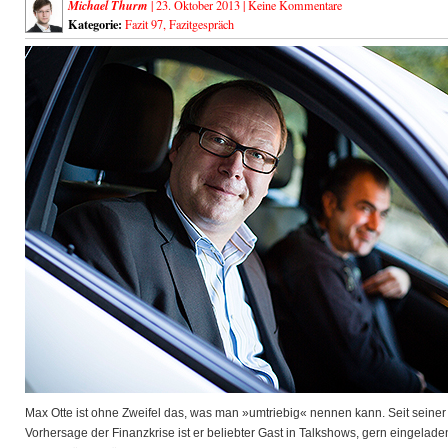
Michael Thurm
| 23. Oktober 2013 |
Keine Kommentare
Kategorie:
Fazit 97
,
Fazitgespräch
Max Otte ist ohne Zweifel das, was man »umtriebig« nennen kann. Seit seiner
Vorhersage der Finanzkrise ist er beliebter Gast in Talkshows, gern eingelade