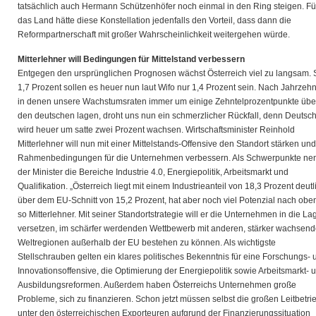
tatsächlich auch Hermann Schützenhöfer noch einmal in den Ring steigen. Fü
das Land hätte diese Konstellation jedenfalls den Vorteil, dass dann die
Reformpartnerschaft mit großer Wahrscheinlichkeit weitergehen würde.
Mitterlehner will Bedingungen
für Mittelstand verbessern
Entgegen den ursprünglichen Prognosen wächst Österreich viel zu langsam. S
1,7 Prozent sollen es heuer nun laut Wifo nur 1,4 Prozent sein. Nach Jahrzehn
in denen unsere Wachstumsraten immer um einige Zehntelprozentpunkte übe
den deutschen lagen, droht uns nun ein schmerzlicher Rückfall, denn Deutsc
wird heuer um satte zwei Prozent wachsen. Wirtschaftsminister Reinhold
Mitterlehner will nun mit einer Mittelstands-Offensive den Standort stärken und
Rahmenbedingungen für die Unternehmen verbessern. Als Schwerpunkte ne
der Minister die Bereiche Industrie 4.0, Energiepolitik, Arbeitsmarkt und
Qualifikation. „Österreich liegt mit einem Industrieanteil von 18,3 Prozent deutl
über dem EU-Schnitt von 15,2 Prozent, hat aber noch viel Potenzial nach oben
so Mitterlehner. Mit seiner Standortstrategie will er die Unternehmen in die La
versetzen, im schärfer werdenden Wettbewerb mit anderen, stärker wachsen
Weltregionen außerhalb der EU bestehen zu können. Als wichtigste
Stellschrauben gelten ein klares politisches Bekenntnis für eine Forschungs- 
Innovationsoffensive, die Optimierung der Energiepolitik sowie Arbeitsmarkt- 
Ausbildungsreformen. Außerdem haben Österreichs Unternehmen große
Probleme, sich zu finanzieren. Schon jetzt müssen selbst die großen Leitbetri
unter den österreichischen Exporteuren aufgrund der Finanzierungssituation