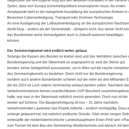
Gegenüber der APA folgerte Klug aus den aktuellen Konflikten in der Ukraine
Syrien, dass sich Europa sicherheitspolitisch emanzipieren muss. Als ersten
Ansatzpunkt sieht er die mangelnde Ausstattung der europäischen Armeen in
Bereichen Cyberverteidigung, Transport oder Drohnen-Technologie.
An eine Auslagerung der Luftraumverteidigung an die europäischen Nachbar
denkt Klug – anders als der Generalstab – übrigens nicht. Aus seiner Sicht m
das Bundesheer seine Kernaufgaben auch in Zukunft autonom bewältigen
können.
Der Semmeringtunnel
wird endlich weiter gebaut.
Solange die Kassen des Bundes so klamm sind und das Verhältnis zwischen 
Bundesregierung und der Steiermark so angespannt ist, sind die Steirer gut
beraten, keine Gelegenheit auszulassen, um in Wien auf die rasche Umsetzu
des Semmeringtunnels zu bestehen. Denn nicht nur die Bundesregierung,
sondern auch andere Bundeländer schielen auf die mehr als drei Milliarden E
die bis 2024 im Loch unterm Semmering verbaut werden sollen. Nachdem da
Verkehrsministerium keinen unanfechtbaren UVP-Bescheid zusammengebrac
hatte, war man in der Steiermark natürlich nervös geworden. Doch nun ist der
wieder auf Schiene. Die Baugenehmigung ist nun – 31 Jahre nachdem
Verkehrsminister Lausecker das Projekt initiierte – endlich rechtsgültig. Dass 
solange gedauert hat, hat natürlich politische Gründe. Über einen langen Zei
verknüpfte der niederösterreichische Landeshauptmann Erwin Pröll sein »Pla
zum Tunnel mit dem Bau des Semmering-Straßentunnels und danach mit de