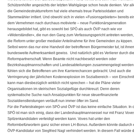
Schützenhöfer angesichts der letzten Wahlgänge schon heute denken. Vor al
die Gemeindestrukturreform hat viele ehemals treue Parteisoldaten und
Stammwähler irritiert. Und obwohl sich in vielen »Fusionsgebieten« bereits ei
dem Vernehmen nach durchaus motivierte – neue Funktionärsgeneration
herausgebildet hat, gibt es sowohl bei SPÖ als auch ÖVP nach wie vor
»Widerständler«, die nun den Gang zum Verfassungsgericht antreten werden
die Reform unter großer medialer Anteilnahme für ihre Gemeinden zu kippen.
Selbst wenn das nur eine Handvoll der betroffenen Bürgermeister tut, ist ihne
bundesweite Aufmerksamkeit gewiss. Und natürlich gibt es Verlierer durch di
Reformpartnerschaft. Wenn Beamte nicht nachbesetzt werden oder
Bezirkshauptmannschaften und Landesabteilungen zusammengelegt werden
fühlen sich die Betroffenen um ihre Karrierechancen gebracht. Und auch die
Verringerung der jährlichen Kostenexplosion im Sozialbereich – von Einschni
kann man diesbezüglich wirklich nicht sprechen – hat die Pläne vieler
Organisationen im steirischen Sozialgefüge durchkreuzt. Denn deren
systematische Suche nach Ansatzpunkten für neue steuerfinanzierte
Sozialdienstleistungen verläuft nun immer öfter im Sand.
Für die Parteistrategen von SPÖ und ÖVP ist das keine einfache Situation. In 
SPÖ ist man sich einig, dass der Landeshauptmannsessel nur mit Franz Voves
Spitzenkandidaten verteidigt werden kann. Voves hat unter den
Reformbefürwortern ganz sicher einen LH-Bonus. Außerdem könnte dadurch 
ÖVP-Kandidatur von Siegfried Nagl verhindert werden. In diesem Fall würde 