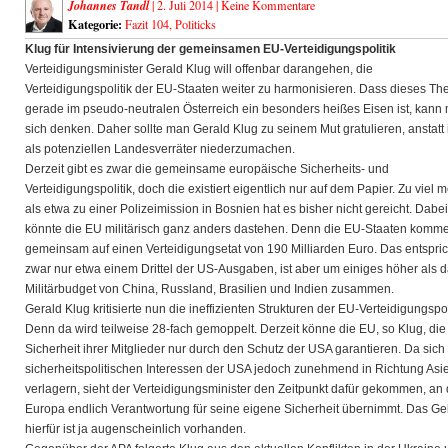
Johannes Tandl
| 2. Juli 2014 |
Keine Kommentare
Kategorie:
Fazit 104
,
Politicks
Klug für Intensivierung der gemeinsamen EU-Verteidigungspolitik
Verteidigungsminister Gerald Klug will offenbar darangehen, die
Verteidigungspolitik der EU-Staaten weiter zu harmonisieren. Dass dieses T
gerade im pseudo-neutralen
Österreich ein besonders heißes Eisen ist, kann
sich denken. Daher sollte man Gerald Klug zu seinem Mut gratulieren, anstatt 
als potenziellen Landesverräter niederzumachen.
Derzeit gibt es zwar die gemeinsame europäische Sicherheits- und
Verteidigungspolitik, doch die existiert eigentlich nur auf dem Papier. Zu viel 
als etwa zu einer Polizeimission in Bosnien hat es bisher nicht gereicht. Dabei
könnte die EU militärisch ganz anders dastehen. Denn die EU-Staaten komm
gemeinsam auf einen Verteidigungsetat von 190 Milliarden Euro. Das entspric
zwar nur etwa einem Drittel der US-Ausgaben, ist aber um einiges höher als 
Militärbudget von China, Russland, Brasilien und Indien zusammen.
Gerald Klug kritisierte nun die ineffizienten Strukturen der EU-Verteidigungspol
Denn da wird teilweise 28-fach gemoppelt. Derzeit könne die EU, so Klug, die
Sicherheit ihrer Mitglieder nur durch den Schutz der USA garantieren. Da sich
sicherheitspolitischen Interessen der USA jedoch zunehmend in Richtung Asi
verlagern, sieht der Verteidigungsminister den Zeitpunkt dafür gekommen, an
Europa endlich Verantwortung für seine eigene Sicherheit übernimmt. Das Ge
hierfür ist ja augenscheinlich vorhanden.