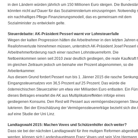
in den Ländern würden jährlich um 150 Millionen Euro steigen. Die Bundeslä
könnten nicht auf Dauer für das Sozialministerium einzuspringen. Notwendig 
ein nachhaltiges Pflege-Finanzierungsmodell, das es gemeinsam mit dem
Sozialminister zu entwickeln gelte.
Steuerdebatte: AK-Präsident
Pesserl warnt vor Lohnsteuerfalle
Wegen der kalten Progression hätten die Arbeitnehmer in den letzten Jahren 
Reallohnverluste hinnehmen müssen, unterstrich AK-Präsident Josef Pesserl 
Arbeitnehmerforderung nach einer raschen Lohnsteuerreform. Die
Nettoeinkommen seien seit 2010 zwar deutlich gestiegen, die reale Kaufkraft
im gleichen Zeitraum jedoch um beinahe vier Prozent abgenommen, so die
Arbeiterkammer.
Aus diesem Grund fordert Pesserl nun bis 1. Jänner 2015 die rasche Senkun
Eingangssteuersatzes von 36,5 Prozent auf 25 Prozent. Das würde die
österreichischen Steuerzahler um etwa vier Milliarden Euro entlasten. Ein Fünf
dieses Betrages erwartet die AK aus Multiplikatoreffekten infolge eines
gestiegenen Konsums. Den Rest will Pesserl aus vermögensbezogenen Steu
lukrieren. Bei der Einschätzung der Vermögenssteuererträge bezieht sich die
auf eine Studie der Uni Linz.
Landtagswahl 2015: Machen Voves und Schützenhöfer doch weiter?
Dass sie bei der nächsten Landtagswahl für ihre mutigen Reformen abgestraft
werden, können sich Landeshauptmann Franz Voves und sein Vize Hermann