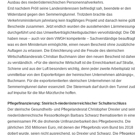
Ausbau des niederösterreichischen Personennahverkehrs.
Erst nachdem Pröll seine Landesinteressen befriedigt sah, beendete er den
Widerstand gegen den Semmeringtunnel. Trotzdem brachte das
Verkehrsministerium jahrelang kein tragfähiges Projekt und danach keine gült
Bescheide zusammen. Jetzt endlich wurden die ausstehenden Lärmmessung
durchgeführt und das Umweltverträglichkeitsgutachten vervollständigt. Die Ö
haben neue – auch vor dem VWGH kompetente – Sachverständige beauftragt
was es dem Ministerium ermöglichte, einen neuen Bescheid ohne zusätzliche
Auflagen zu erlassen. Die Erleichterung und die Freude des steirischen
Wirtschaftslandesrats Christian Buchmann über den neuen Bescheid ist daher
zu verständlich. »Für die steirische Wirtschaft ist die Erreichbarkeit auf Straße,
Schiene und aus der Luft besonders wichtig, denn jeder zweite Arbeitsplatz ist
unmittelbar von den Exporterfolgen der heimischen Unternehmen abhängig«,
Buchmann. Für die exportorientierten steirischen Unternehmen ist der
Semmeringtunnel daher essenziell. Die Steiermark darf durch den Tunnel zu
auf Impulse für die Mur-Mürzfurche hoffen.
Pflegefinanzierung: Steirisch-niederösterreichischer Schulterschluss
Der steirische Gesundheits- und Pflegelandesrat Christopher Drexler und sei
niederösterreichische Ressortkollegin Barbara Schwarz thematisierten in eine
gemeinsamen PK die drohende Unfinanzierbarkeit des Pflegebereichs. Die
jährlichen 350 Millionen Euro, mit denen der Pflegefonds vom Bund bis 2018
dotiert wurde, seien nicht ausreichend, so Drexler und Schwarz. Die Pflegeko