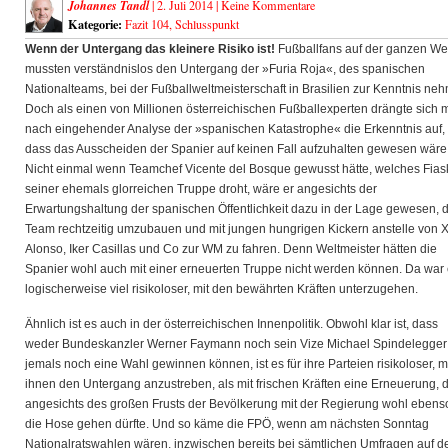
Johannes Tandl
| 2. Juli 2014 |
Keine Kommentare
Kategorie:
Fazit 104
,
Schlusspunkt
Wenn der Untergang das kleinere Risiko ist!
Fußballfans auf der ganzen We
mussten verständnislos den Untergang der »Furia Roja«, des spanischen
Nationalteams, bei der Fußballweltmeisterschaft
in Brasilien zur Kenntnis ne
Doch als einen von Millionen österreichischen Fußballexperten drängte sich m
nach eingehender Analyse der »spanischen Katastrophe« die Erkenntnis auf,
dass das Ausscheiden der Spanier auf keinen Fall aufzuhalten gewesen wäre
Nicht einmal wenn Teamchef Vicente del Bosque gewusst hätte, welches Fias
seiner ehemals glorreichen Truppe droht, wäre er angesichts der
Erwartungshaltung der spanischen Öffentlichkeit dazu in der Lage gewesen, 
Team rechtzeitig umzubauen und mit jungen hungrigen Kickern anstelle von 
Alonso, Iker Casillas und Co zur WM zu fahren. Denn Weltmeister hätten die
Spanier wohl auch mit einer erneuerten Truppe nicht werden können. Da war
logischerweise viel risikoloser, mit den bewährten Kräften unterzugehen.
Ähnlich ist es auch in der österreichischen Innenpolitik. Obwohl klar ist, dass
weder Bundeskanzler Werner Faymann noch sein Vize Michael Spindelegger
jemals noch eine Wahl gewinnen können, ist es für ihre Parteien risikoloser, m
ihnen den Untergang anzustreben, als mit frischen Kräften eine Erneuerung, d
angesichts des großen Frusts der Bevölkerung mit der Regierung wohl ebenso
die Hose gehen dürfte. Und so käme die FPÖ, wenn am nächsten Sonntag
Nationalratswahlen wären, inzwischen bereits bei sämtlichen Umfragen auf d