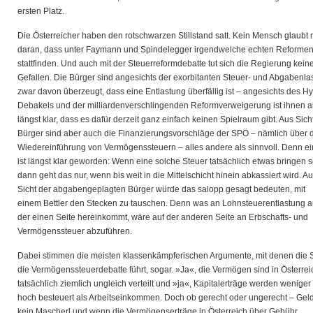
ersten Platz.
Die Österreicher haben den rotschwarzen Stillstand satt. Kein Mensch glaubt
daran, dass unter Faymann und Spindelegger irgendwelche echten Reforme
stattfinden. Und auch mit der Steuerreformdebatte tut sich die Regierung kein
Gefallen. Die Bürger sind angesichts der exorbitanten Steuer- und Abgabenla
zwar davon überzeugt, dass eine Entlastung überfällig ist – angesichts des H
Debakels und der milliardenverschlingenden Reformverweigerung ist ihnen a
längst klar, dass es dafür derzeit ganz einfach keinen Spielraum gibt. Aus Sich
Bürger sind aber auch die Finanzierungsvorschläge der SPÖ – nämlich über 
Wiedereinführung von Vermögenssteuern – alles andere als sinnvoll. Denn e
ist längst klar geworden: Wenn eine solche Steuer tatsächlich etwas bringen so
dann geht das nur, wenn bis weit in die Mittelschicht hinein abkassiert wird. A
Sicht der abgabengeplagten Bürger würde das salopp gesagt bedeuten, mit
einem Bettler den Stecken zu tauschen. Denn was an Lohnsteuerentlastung a
der einen Seite hereinkommt, wäre auf der anderen Seite an Erbschafts- und
Vermögenssteuer abzuführen.
Dabei stimmen die meisten klassenkämpferischen Argumente, mit denen die
die Vermögenssteuerdebatte führt, sogar. »Ja«, die Vermögen sind in Österrei
tatsächlich ziemlich ungleich verteilt und »ja«, Kapitalerträge werden weniger
hoch besteuert als Arbeitseinkommen. Doch ob gerecht oder ungerecht – Geld
kein Mascherl und wenn die Vermögenserträge in Österreich über Gebühr