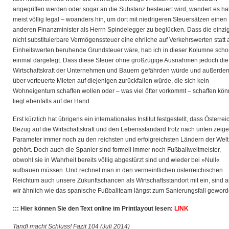
angegriffen werden oder sogar an die Substanz besteuert wird, wandert es hal
meist völlig legal – woanders hin, um dort mit niedrigeren Steuersätzen einen
anderen Finanzminister als Herrn Spindelegger zu beglücken. Dass die einzi
nicht substituierbare Vermögenssteuer eine ehrliche auf Verkehrswerten statt 
Einheitswerten beruhende Grundsteuer wäre, hab ich in dieser Kolumne sch
einmal dargelegt. Dass diese Steuer ohne großzügige Ausnahmen jedoch die
Wirtschaftskraft der Unternehmen und Bauern gefährden würde und außerde
über verteuerte Mieten auf diejenigen zurückfallen würde, die sich kein
Wohneigentum schaffen wollen oder – was viel öfter vorkommt – schaffen kön
liegt ebenfalls auf der Hand.
Erst kürzlich hat übrigens ein internationales Institut festgestellt, dass Österrei
Bezug auf die Wirtschaftskraft und den Lebensstandard trotz nach unten zeig
Parameter immer noch zu den reichsten und erfolgreichsten Ländern der Welt
gehört. Doch auch die Spanier sind formell immer noch Fußballweltmeister,
obwohl sie in Wahrheit bereits völlig abgestürzt sind und wieder bei »Null«
aufbauen müssen. Und rechnet man in den vermeintlichen österreichischen
Reichtum auch unsere Zukunftschancen als Wirtschaftsstandort mit ein, sind 
wir ähnlich wie das spanische Fußballteam längst zum Sanierungsfall geword
::: Hier können Sie den Text online im Printlayout lesen:
LINK
Tandl macht Schluss! Fazit 104 (Juli 2014)