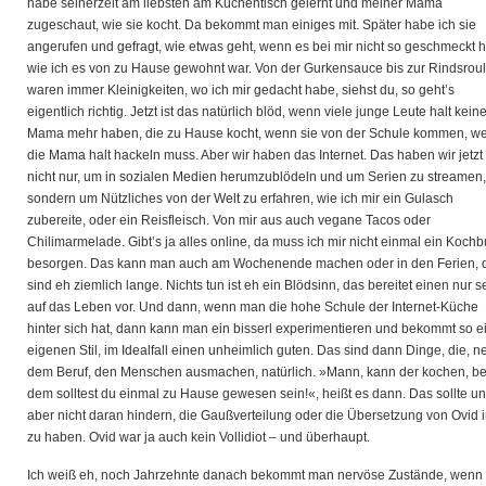
habe seinerzeit am liebsten am Küchentisch gelernt und meiner Mama
zugeschaut, wie sie kocht. Da bekommt man einiges mit. Später habe ich sie
angerufen und gefragt, wie etwas geht, wenn es bei mir nicht so geschmeckt h
wie ich es von zu Hause gewohnt war. Von der Gurkensauce bis zur Rindsrou
waren immer Kleinigkeiten, wo ich mir gedacht habe, siehst du, so geht’s
eigentlich richtig. Jetzt ist das natürlich blöd, wenn viele junge Leute halt kein
Mama mehr haben, die zu Hause kocht, wenn sie von der Schule kommen, we
die Mama halt hackeln muss. Aber wir haben das Internet. Das haben wir jetzt
nicht nur, um in sozialen Medien herumzublödeln und um Serien zu streamen,
sondern um Nützliches von der Welt zu erfahren, wie ich mir ein Gulasch
zubereite, oder ein Reisfleisch. Von mir aus auch vegane Tacos oder
Chilimarmelade. Gibt’s ja alles online, da muss ich mir nicht einmal ein Koch
besorgen. Das kann man auch am Wochenende machen oder in den Ferien, 
sind eh ziemlich lange. Nichts tun ist eh ein Blödsinn, das bereitet einen nur s
auf das Leben vor. Und dann, wenn man die hohe Schule der Internet-Küche
hinter sich hat, dann kann man ein bisserl experimentieren und bekommt so e
eigenen Stil, im Idealfall einen unheimlich guten. Das sind dann Dinge, die, 
dem Beruf, den Menschen ausmachen, natürlich. »Mann, kann der kochen, be
dem solltest du einmal zu Hause gewesen sein!«, heißt es dann. Das sollte u
aber nicht daran hindern, die Gaußverteilung oder die Übersetzung von Ovid i
zu haben. Ovid war ja auch kein Vollidiot – und überhaupt.
Ich weiß eh, noch Jahrzehnte danach bekommt man nervöse Zustände, wenn