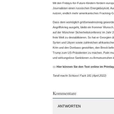
Mit den Fridays-for-Future-Kindern fordern europaw
Journalisten einen russischen Energieboykott. Auc
nutzen, endlich mehr amerikanisches Fracking-G
Dass dem womöglich größenwahnsinnig geworden
Angriffskrieg ausgeht, bleibt ein frommer Wunsch. 
auf der Münchner Sicherheitskonferenz im Jahr 2
freie Welt zu destabilisieren. So hat er Georgien ü
Syrien und Libyen sowie zahlreichen afrikanische
Krim und den Donbass gestohlen, den Brexit bef
Trump zum US-Präsidenten zu machen. Putin mu
und wirkungslose Sanktionen zu Armutsunruhen i
::: Hier können Sie den Text online im Printla
Tandl macht Schluss! Fazit 181 (April 2022)
Kommentare
ANTWORTEN