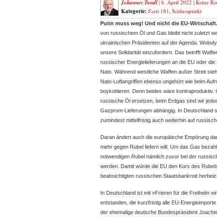
Johannes Tandl
| 6. April 2022 |
Keine K
Kategorie:
Fazit 181
,
Schlusspunkt
Putin muss weg! Und nicht die EU-Wirtschaft
von russischem Öl und Gas bleibt nicht zuletzt w
ukrainischen Präsidenten
auf der Agenda. Wolodym
unsere Solidarität einzufordern. Das betrifft Waff
russischer Energielieferungen an die EU oder die
Nato. Während westliche Waffen außer Streit steh
Nato-Luftangriffen ebenso ungehört wie beim Aufr
boykottieren. Denn beides wäre kontraproduktiv.
russische Öl ersetzen, beim Erdgas sind wir jed
Gazprom-Lieferungen abhängig. In Deutschland si
zumindest mittelfristig auch weiterhin auf russi
Daran ändert auch die europäische Empörung darü
mehr gegen Rubel liefern will. Um das Gas bezah
notwendigen Rubel nämlich zuvor bei der russis
werden. Damit würde die EU den Kurs des Rubels 
beabsichtigten russischen Staatsbankrott herbeiz
In Deutschland ist mit »Frieren für die Freiheit« 
entstanden, die kurzfristig alle EU-Energieimporte 
der ehemalige deutsche Bundespräsident Joachim 