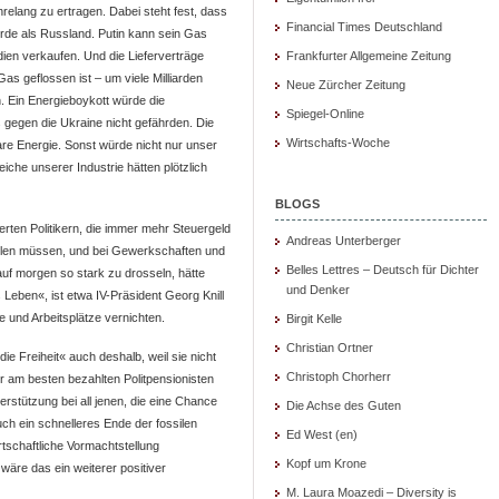
relang zu ertragen. Dabei steht fest, dass
Financial Times Deutschland
de als Russland. Putin kann sein Gas
dien verkaufen. Und die Lieferverträge
Frankfurter Allgemeine Zeitung
as geflossen ist – um viele Milliarden
Neue Zürcher Zeitung
n. Ein Energieboykott würde die
Spiegel-Online
 gegen die Ukraine nicht gefährden. Die
Wirtschafts-Woche
re Energie. Sonst würde nicht nur unser
che unserer Industrie hätten plötzlich
BLOGS
erten Politikern, die immer mehr Steuergeld
Andreas Unterberger
ellen müssen, und bei Gewerkschaften und
Belles Lettres – Deutsch für Dichter
uf morgen so stark zu drosseln, hätte
und Denker
 Leben«, ist etwa IV-Präsident Georg Knill
e und Arbeitsplätze vernichten.
Birgit Kelle
Christian Ortner
ie Freiheit« auch deshalb, weil sie nicht
Christoph Chorherr
 am besten bezahlten Politpensionisten
erstützung bei all jenen, die eine Chance
Die Achse des Guten
uch ein schnelleres Ende der fossilen
Ed West (en)
rtschaftliche Vormachtstellung
Kopf um Krone
äre das ein weiterer positiver
M. Laura Moazedi – Diversity is