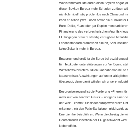
Wohlstandsverluste durch einen Boykott sogar jah
dieser Boykott Europa mehr Schaden zufügen wür
nämlich mittelfristig problemlos nach China und In
kann er schon jetzt – noch bevor ein Kubikmeter G
Euro, Dollar, Yuan oder gar Rupien monetarisiere
Finanzierung des verbrecherischen Angriffskriegs
EU hingegen braucht ständig verfügbare bezahlba
Lebensstandard dramatisch sinken, Schlüsselberei
keine Zukunft mehr in Europa.
Entsprechend groß ist die Sorge bei sozial engagi
für Heizkostenunterstützungen zur Verfügung st
Wirtschaftsvertretern. »Den Gashahn von heute a
katastrophale Auswirkungen auf unser alltägliches
überzeugt, denn damit würden wir unsere Industri
Besorgniserregend ist die Forderung »Frieren für d
mehr nur von Joachim Gauck – übrigens einer der
der Welt – kommt. Sie findet europaweit breite Unt
erkennen, mit den Putin-Sanktionen gleichzeitig a
Energien herbeizuführen. Wenn gleichzeitig die wi
Deutschlands innerhalb der EU geschwächt wird, w
Nebeneffekt.