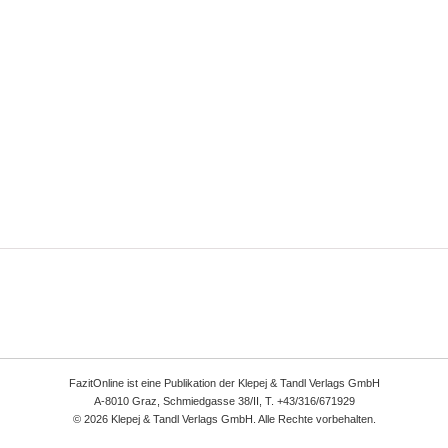
FazitOnline ist eine Publikation der Klepej & Tandl Verlags GmbH
A-8010 Graz, Schmiedgasse 38/II, T. +43/316/671929
© 2026 Klepej & Tandl Verlags GmbH. Alle Rechte vorbehalten.