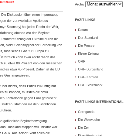
ommentare
Archiv
.
Die Diskussion über einen Importstopp
FAZIT LINKS
egen der verzweifelten Apelle des
yr Selenskyj hat jedes Recht der Welt,
Datum
enlieferung ebenso wie den Boykott
Der Standard
 Luftunterstützung der Ukraine durch die
en, bleibt Selenskyj bei der Forderung von
Die Presse
uf, russisches Gas für Europa zu
Kleine Zeitung
 Österreich kann zwar recht rasch das
ORF
och zu etwa 80 Prozent von den russischen
nd es etwa 45 Prozent. Daher ist die EU
ORF-Burgenland
sches Gas angewiesen.
ORF-Kärnten
ORF-Steiermark
ber nichts, dass Putins zukünftig nur
len zu können, müssten die dafür
chen Zentralbank gegen Euro getauscht
FAZIT LINKS INTERNATIONAL
stützen, statt den mit den Sanktionen
uführen.
Corrigenda
Die Weltwoche
eine gefährliche Boykottbewegung
aus Russland stoppen will. Initiator war
Die Zeit
Gauk. Aus seiner Sicht seien die
Eigentümlich frei