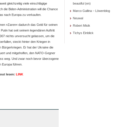
eit gleichzeitig viele einschlägige
beautiful (en)
h die Biden-Administration will die Chance
Marco Gallina – Löwenblog
as nach Europa zu verkaufen.
Neuwal
en »Zaren« dadurch das Geld für seinen
Robert Misik
Putin hat seit seinem legendären Auftritt
Tichys Einblick
007 nichts unversucht gelassen, um die
berfallen, steckt hinter den Kriegen in
n Bürgerkriegen. Er hat der Ukraine die
euert und mitgeholfen, den NATO-Gegner
ss weg. Und zwar noch bevor überzogene
n Europa führen.
yout lesen:
LINK