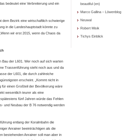
das bedeutet eine Verbreiterung und ein
beautiful (en)
Marco Gallina – Löwenblog
Neuwal
t dem Bezirk eine wirtschaftlich schwierige
dung in die Landeshauptstadt könnte zu
Robert Misik
 „Wenn wir erst 2015, wenn da Chaos da
Tichys Einblick
ich
n Bau der L601. Wer noch auf sich warten
 eine Trassenführung steht noch aus und da
Trasse der L601, die durch zahlreiche
ngünstigsten erscheint. „Kommt nicht in
ng für einen Großteil der Bevölkerung wäre
t wesentlich teurer als eine
 spätestens fünf Jahren würde das Fehlen
 Aus- und Neubau der B 76 notwendig werden
nführung entlang der Koralmbahn die
iger Anrainer beeinträchtigen als die
n bestehenden Anrainer soll man aber in