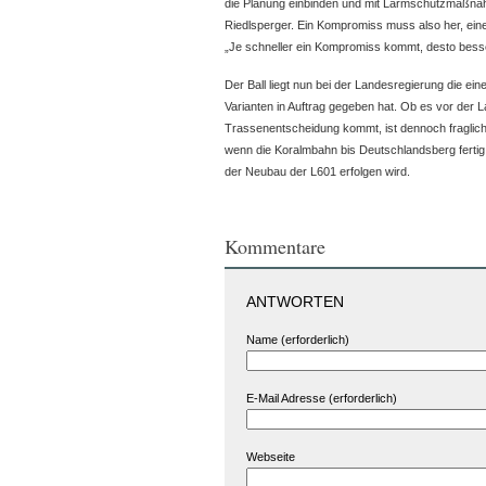
die Planung einbinden und mit Lärmschutzmaßnah
Riedlsperger. Ein Kompromiss muss also her, eine
„Je schneller ein Kompromiss kommt, desto besse
Der Ball liegt nun bei der Landesregierung die ei
Varianten in Auftrag gegeben hat. Ob es vor der 
Trassenentscheidung kommt, ist dennoch fraglich
wenn die Koralmbahn bis Deutschlandsberg fertig 
der Neubau der L601 erfolgen wird.
Kommentare
ANTWORTEN
Name (erforderlich)
E-Mail Adresse (erforderlich)
Webseite