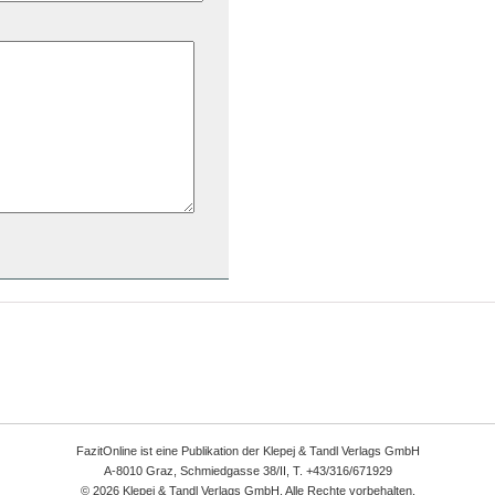
FazitOnline ist eine Publikation der Klepej & Tandl Verlags GmbH
A-8010 Graz, Schmiedgasse 38/II, T. +43/316/671929
© 2026 Klepej & Tandl Verlags GmbH. Alle Rechte vorbehalten.