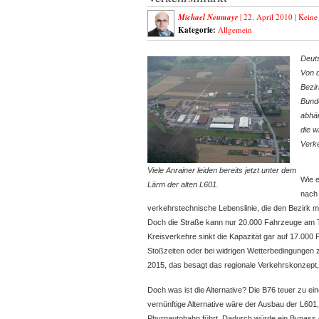
Michael Neumayr
| 22. April 2010 |
Keine
Kategorie:
Allgemein
Deut
Von d
Bezir
Bunde
abhän
die w
Verke
Viele Anrainer leiden bereits jetzt unter dem
Wie e
Lärm der alten L601.
nach 
verkehrstechnische Lebenslinie, die den Bezirk m
Doch die Straße kann nur 20.000 Fahrzeuge am 
Kreisverkehre sinkt die Kapazität gar auf 17.000
Stoßzeiten oder bei widrigen Wetterbedingungen
2015, das besagt das regionale Verkehrskonzept, i
Doch was ist die Alternative? Die B76 teuer zu e
vernünftige Alternative wäre der Ausbau der L601
Phyrnautobahn führt. Dadurch würde ein Bypass e