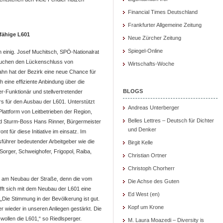
Financial Times Deutschland
Frankfurter Allgemeine Zeitung
sfähige L601
Neue Zürcher Zeitung
Spiegel-Online
h einig. Josef Muchitsch, SPÖ-Nationalrat
brauchen den Lückenschluss von
Wirtschafts-Woche
hn hat der Bezirk eine neue Chance für
 eine effiziente Anbindung über die
BLOGS
r-Funktionär und stellvertretender
s für den Ausbau der L601. Unterstützt
Andreas Unterberger
lattform von Leitbetrieben der Region,
Belles Lettres – Deutsch für Dichter
ind Sturm-Boss Hans Rinner, Bürgermeister
und Denker
t für diese Initiative im einsatz. Im
führer bedeutender Arbeitgeber wie die
Birgit Kelle
Sorger, Schweighofer, Frigopol, Raiba,
Christian Ortner
Christoph Chorherr
se am Neubau der Straße, denn die vom
Die Achse des Guten
ft sich mit dem Neubau der L601 eine
Ed West (en)
„Die Stimmung in der Bevölkerung ist gut.
Kopf um Krone
 wieder in unseren Anliegen gestärkt. Die
wollen die L601,“ so Riedlsperger.
M. Laura Moazedi – Diversity is