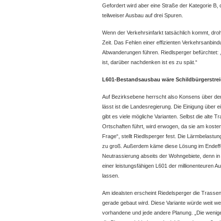
Gefordert wird aber eine Straße der Kategorie B, 
teilweiser Ausbau auf drei Spuren.
Wenn der Verkehrsinfarkt tatsächlich kommt, droh
Zeit. Das Fehlen einer effizienten Verkehrsanbin
Abwanderungen führen. Riedlsperger befürchtet:
ist, darüber nachdenken ist es zu spät.“
L601-Bestandsausbau wäre Schildbürgerstre
Auf Bezirksebene herrscht also Konsens über de
lässt ist die Landesregierung. Die Einigung über
gibt es viele mögliche Varianten. Selbst die alte 
Ortschaften führt, wird erwogen, da sie am koste
Frage“, stellt Riedlsperger fest. Die Lärmbelastu
zu groß. Außerdem käme diese Lösung im Endeffek
Neutrassierung abseits der Wohngebiete, denn in
einer leistungsfähigen L601 der millionenteuren
lassen.
Am idealsten erscheint Riedelsperger die Trasse
gerade gebaut wird. Diese Variante würde weit wen
vorhandene und jede andere Planung. „Die wenige