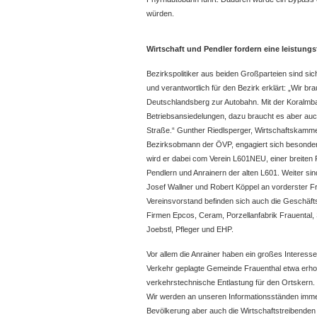
würden.
Wirtschaft und Pendler fordern eine leistung
Bezirkspolitiker aus beiden Großparteien sind sic
und verantwortlich für den Bezirk erklärt: „Wir 
Deutschlandsberg zur Autobahn. Mit der Koralmba
Betriebsansiedelungen, dazu braucht es aber auch
Straße.“ Gunther Riedlsperger, Wirtschaftskamme
Bezirksobmann der ÖVP, engagiert sich besonder
wird er dabei com Verein L601NEU, einer breiten P
Pendlern und Anrainern der alten L601. Weiter s
Josef Wallner und Robert Köppel an vorderster Fron
Vereinsvorstand befinden sich auch die Geschäfts
Firmen Epcos, Ceram, Porzellanfabrik Frauental, 
Joebstl, Pfleger und EHP.
Vor allem die Anrainer haben ein großes Interes
Verkehr geplagte Gemeinde Frauenthal etwa erhof
verkehrstechnische Entlastung für den Ortskern. 
Wir werden an unseren Informationsständen immer
Bevölkerung aber auch die Wirtschaftstreibenden 