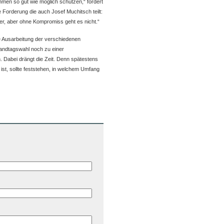
men so gut wie möglich schützen,“ fordert
 Forderung die auch Josef Muchitsch teilt:
r, aber ohne Kompromiss geht es nicht.“
ne Ausarbeitung der verschiedenen
Landtagswahl noch zu einer
. Dabei drängt die Zeit. Denn spätestens
ist, sollte feststehen, in welchem Umfang