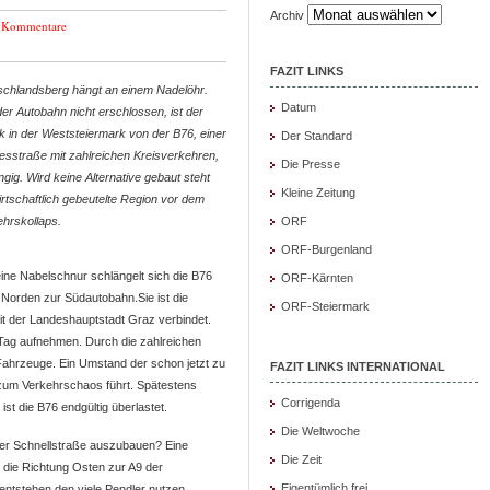
Archiv
 Kommentare
FAZIT LINKS
schlandsberg hängt an einem Nadelöhr.
Datum
er Autobahn nicht erschlossen, ist der
k in der Weststeiermark von der B76, einer
Der Standard
sstraße mit zahlreichen Kreisverkehren,
Die Presse
gig. Wird keine Alternative gebaut steht
Kleine Zeitung
irtschaftlich gebeutelte Region vor dem
hrskollaps.
ORF
ORF-Burgenland
ine Nabelschnur schlängelt sich die B76
ORF-Kärnten
Norden zur Südautobahn.Sie ist die
ORF-Steiermark
it der Landeshauptstadt Graz verbindet.
Tag aufnehmen. Durch die zahlreichen
 Fahrzeuge. Ein Umstand der schon jetzt zu
FAZIT LINKS INTERNATIONAL
 zum Verkehrschaos führt. Spätestens
Corrigenda
st die B76 endgültig überlastet.
Die Weltwoche
iner Schnellstraße auszubauen? Eine
Die Zeit
, die Richtung Osten zur A9 der
Eigentümlich frei
ntstehen den viele Pendler nutzen