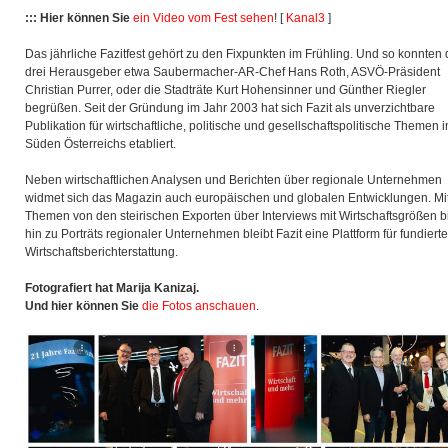
::: Hier können Sie
ein Video vom Fest sehen
! [
Kanal3
]
Das jährliche Fazitfest gehört zu den Fixpunkten im Frühling. Und so konnten 
drei Herausgeber etwa Saubermacher-AR-Chef Hans Roth, ASVÖ-Präsident
Christian Purrer, oder die Stadträte Kurt Hohensinner und Günther Riegler
begrüßen. Seit der Gründung im Jahr 2003 hat sich Fazit als unverzichtbare
Publikation für wirtschaftliche, politische und gesellschaftspolitische Themen 
Süden Österreichs etabliert.
Neben wirtschaftlichen Analysen und Berichten über regionale Unternehmen
widmet sich das Magazin auch europäischen und globalen Entwicklungen. Mi
Themen von den steirischen Exporten über Interviews mit Wirtschaftsgrößen b
hin zu Porträts regionaler Unternehmen bleibt Fazit eine Plattform für fundierte
Wirtschaftsberichterstattung.
Fotografiert hat Marija Kanizaj.
Und hier können Sie
die Fotos anschauen
.