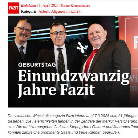
Redaktion
| 1. April 2025 |
Keine Kommentare
Kategorie:
Aktuell
,
Allgemein
,
Fazit 211
Das steirische Wirtschaftsmagazin Fazit feierte am 27.3.2025 sein 21-jähriges
Bestehen. Die Feierlichkeiten fanden in der Zentrale der Merkur Versicherung
statt. Die drei Herausgeber Christian Klepej, Horst Futterer und Johannes Tan
konnten zahlreiche prominente Gäste und treue Kunden begrüßen.