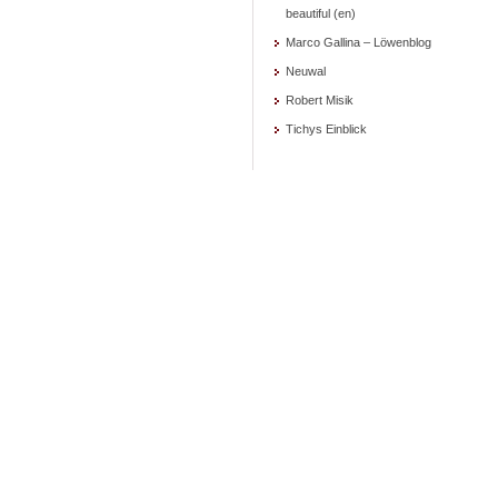
beautiful (en)
Marco Gallina – Löwenblog
Neuwal
Robert Misik
Tichys Einblick