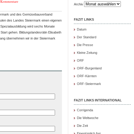
 Kommentare
Archiv
iermark und des Gemüsebauverband
FAZIT LINKS
chulen des Landes Steiermark einen eigenen
Spezialausbildung wird sechs Monate
Datum
Start gehen. Bildungslandesrätin Elisabeth
Der Standard
ang übernehmen wir in der Steiermark
Die Presse
Kleine Zeitung
ORF
ORF-Burgenland
ORF-Kärnten
ORF-Steiermark
FAZIT LINKS INTERNATIONAL
Corrigenda
Die Weltwoche
Die Zeit
Eigentümlich frei