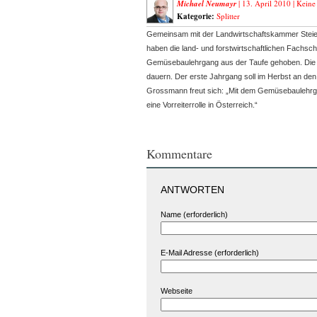
Michael Neumayr
| 13. April 2010 |
Keine
Kategorie:
Splitter
Gemeinsam mit der Landwirtschaftskammer Ste
haben die land- und forstwirtschaftlichen Fachs
Gemüsebaulehrgang aus der Taufe gehoben. Die 
dauern. Der erste Jahrgang soll im Herbst an den 
Grossmann freut sich: „Mit dem Gemüsebaulehrg
eine Vorreiterrolle in Österreich.“
Kommentare
ANTWORTEN
Name (erforderlich)
E-Mail Adresse (erforderlich)
Webseite