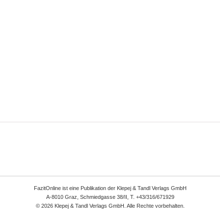
FazitOnline ist eine Publikation der Klepej & Tandl Verlags GmbH
A-8010 Graz, Schmiedgasse 38/II, T. +43/316/671929
© 2026 Klepej & Tandl Verlags GmbH. Alle Rechte vorbehalten.