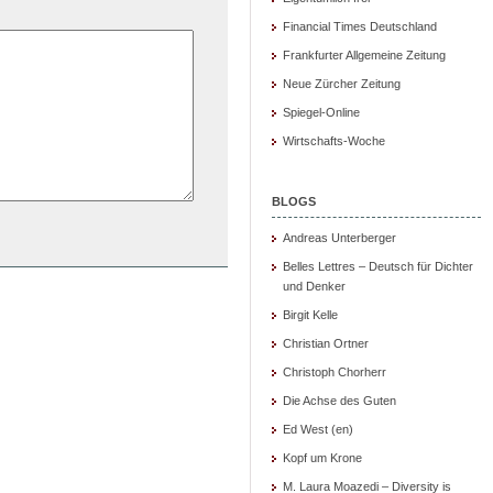
Financial Times Deutschland
Frankfurter Allgemeine Zeitung
Neue Zürcher Zeitung
Spiegel-Online
Wirtschafts-Woche
BLOGS
Andreas Unterberger
Belles Lettres – Deutsch für Dichter
und Denker
Birgit Kelle
Christian Ortner
Christoph Chorherr
Die Achse des Guten
Ed West (en)
Kopf um Krone
M. Laura Moazedi – Diversity is