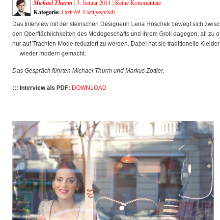
Michael Thurm
| 3. Januar 2011 |
Keine Kommentare
Kategorie:
Fazit 69
,
Fazitgespräch
Das Interview mit der steirischen Designerin Lena Hoschek bewegt sich zwis
den Oberflächlichkeiten des Modegeschäfts und ihrem Groll dagegen, all zu of
nur auf Trachten-Mode reduziert zu werden. Dabei hat sie traditionelle Kleider
wieder modern gemacht.
Das Gespräch führten Michael Thurm und Markus Zottler.
::: Interview als PDF:
DOWNLOAD
.