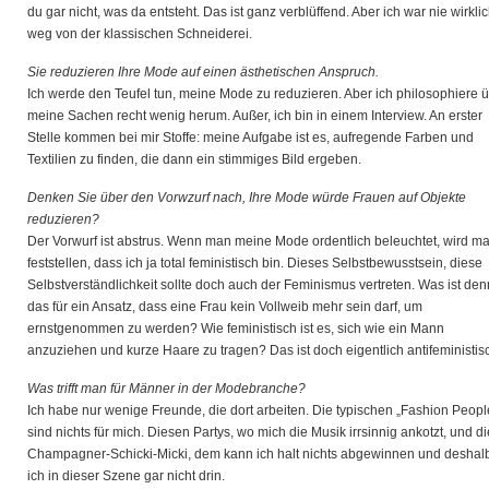
du gar nicht, was da entsteht. Das ist ganz verblüffend. Aber ich war nie wirkli
weg von der klassischen Schneiderei.
Sie reduzieren Ihre Mode auf einen ästhetischen Anspruch.
Ich werde den Teufel tun, meine Mode zu reduzieren. Aber ich philosophiere 
meine Sachen recht wenig herum. Außer, ich bin in einem Interview. An erster
Stelle kommen bei mir Stoffe: meine Aufgabe ist es, aufregende Farben und
Textilien zu finden, die dann ein stimmiges Bild ergeben.
Denken Sie über den Vorwzurf nach, Ihre Mode würde Frauen auf Objekte
reduzieren?
Der Vorwurf ist abstrus. Wenn man meine Mode ordentlich beleuchtet, wird m
feststellen, dass ich ja total feministisch bin. Dieses Selbstbewusstsein, diese
Selbstverständlichkeit sollte doch auch der Feminismus vertreten. Was ist den
das für ein Ansatz, dass eine Frau kein Vollweib mehr sein darf, um
ernstgenommen zu werden? Wie feministisch ist es, sich wie ein Mann
anzuziehen und kurze Haare zu tragen? Das ist doch eigentlich antifeministis
Was trifft man für Männer in der Modebranche?
Ich habe nur wenige Freunde, die dort arbeiten. Die typischen „Fashion Peopl
sind nichts für mich. Diesen Partys, wo mich die Musik irrsinnig ankotzt, und d
Champagner-Schicki-Micki, dem kann ich halt nichts abgewinnen und deshalb
ich in dieser Szene gar nicht drin.