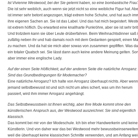
Ist Vivienne Westwood, bei der Sie gelernt haben, so eine bombastische Frau
Die ist sehr weiblich, auch wenn sie jetzt nicht so eine weibliche Figur hat. Abe
ist immer sehr betont angezogen, trägt extrem hohe Schuhe, und hat auch im
ihre eigenen Sachen an. Sie ist das Label. Und das hat mich begeistert. Wes
ist extrem höflich. Du erwartest eine knallharte Punkröhre, aber sie ist sehr brit
Und trotzdem kann sie über Leute drüberfahren. Beim Weihnachtsdinner saß 
zufällig neben ihr und hab damals noch mit dem Gedanken gespielt, einen Ma
zu machen. Und da hat sie mich aber sowas von zusammen gepfiffen. Was das
ein totaler Quatsch sei. Sie lässt dann auch keine andere Meinung gelten. So
aber immer eine englische Lady.
Auf der einen Seite Höflichkeit, auf der anderen Seite die natürliche Arroganz.
Sind das Grundbedingungen für Modemacher?
Eine natürliche Arroganz? Ich halte von Arroganz überhaupt nichts. Aber wenn
jemand selbstbewusst ist und sich nicht um alles schert, was um ihn herum
passiert, wird ihm immer Arroganz angehängt.
Das Selbstbewusstsein ist Ihnen wichtig, aber Ihre Mode kommt ohne den
künstlerischen Anspruch aus, der Westwood auszeichnet. Sie sind eigentlich
klassisch.
Das kommt bei mir von der Modeschule. Ich bin eher Handwerkerin und keine
Künstlerin. Und von daher war das bei Westwood mehr bewusstseinserweiter
weil die überhaupt keine klassischen Schnitte verwenden, und am Anfang wei