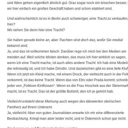
und Wien gehen eigentlich ähnlich gut. Graz sogar noch ein bisschen besser, 
wir hier einfach ein großes Geschäft haben und schon etabliert sind.
Und wahrscheinlich ist es in Berlin auch schwieriger, eine Tracht zu verkaufen,
hier?
Wo sehen Sie denn hier eine Tracht?
Sie haben gerade keine an, aber Trachten sind doch das, wofür Sie medial
bekannt sind.
Ja, und das ist vollkommen falsch. Darüber rege ich mich bei den Medien am
meisten auf. Weil solche Idioten denken, das muss ich hier wirklich so sagen,
wenn ich eine Tracht mache, ist auch alles andere Tracht. Ich hab eine Modeli
die retrolastig ist, und ich habe Dirndln. Und dazwischen gibt es eine tiefe Kluft
Wenn ich jetzt ein Kleid mache, mit einem Druck, der vielleicht auch in der Fol
vorkommt, ist das keine Tracht. Wenn das von Etro oder Prada kommt, schreib
jeder von „Folklore-Einflüssen“. Wenn es die Frau Hoschek aus der Steiermar
macht, ist es Tracht. Das ist der größte Bullshit, den ich je gehört hab.
Vielleicht entsteht diese Meinung auch wegen des tätowierten steirischen
Panthers auf Ihrem Unterarm.
Ja, vielleicht. Aber von guten Journalisten erwarte ich mir eine differenzierte
Beobachtung. Kriegt man aber leider nicht, und in Österreich schon gar nicht.