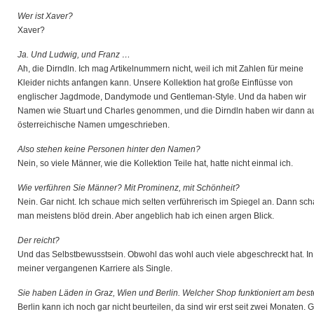
Wer ist Xaver?
Xaver?
Ja. Und Ludwig, und Franz …
Ah, die Dirndln. Ich mag Artikelnummern nicht, weil ich mit Zahlen für meine
Kleider nichts anfangen kann. Unsere Kollektion hat große Einflüsse von
englischer Jagdmode, Dandymode und Gentleman-Style. Und da haben wir
Namen wie Stuart und Charles genommen, und die Dirndln haben wir dann a
österreichische Namen umgeschrieben.
Also stehen keine Personen hinter den Namen?
Nein, so viele Männer, wie die Kollektion Teile hat, hatte nicht einmal ich.
Wie verführen Sie Männer? Mit Prominenz, mit Schönheit?
Nein. Gar nicht. Ich schaue mich selten verführerisch im Spiegel an. Dann sch
man meistens blöd drein. Aber angeblich hab ich einen argen Blick.
Der reicht?
Und das Selbstbewusstsein. Obwohl das wohl auch viele abgeschreckt hat. In
meiner vergangenen Karriere als Single.
Sie haben Läden in Graz, Wien und Berlin. Welcher Shop funktioniert am bes
Berlin kann ich noch gar nicht beurteilen, da sind wir erst seit zwei Monaten. 