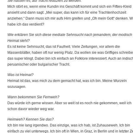
Sie hassen es, auf Tracht reduziert zu werden.
Mich stört es, wenn eine Kundin ins Geschäft kommt und sich ein Fifties-Kleid
ansieht und dann sagt: „Mei super, das kann ich für eine Trachtenhochzeit
anziehen.“ Dann muss ich mir aufs Hirn greifen und „Oh mein Gott“ denken. W
habe ich das verdient?
Wie erklären Sie sich diese mediale Sehnsucht nach jemandem, der modisch 
Heimat steht?
Es ist keine Sehnsucht, das ist Faulheit. Viele Zeitungen, vor allem die
Massenblätter, haben oft nur wenig Platz. Da wollen sie was Griffiges schreibe
das super klingt. Dabei bin ich einfach an Folklore interessiert. Auch an indisc
peruanischer oder bulgarischer Tracht.
Was ist Heimat?
Heimat ist das, was mich zu dem gemacht hat, was ich bin. Meine Wurzeln
sozusagen.
Wann bekommen Sie Fernweh?
Das würde ich gerne wissen. Aber so weit ist es noch nie gekommen, weil ich
schon davor wieder weg war.
Heimweh? Kennen Sie das?
Ich bin nie lang irgendwo. Das einzige, was ich hab, ist Zuhauseweh. Ich bin
einfach zu viel unterwegs. Ich bin oft in Wien, in Graz, in Berlin und in letzter Ze