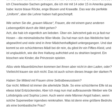
ich Cheerleader-Sachen getragen, die ich mir mit 14 oder 15 in Amerika gekau
habe: kurze blaue Röcke, enge Blusen und Krawatte. Das war die perfekte
„Uniform“, aber die Lehrer haben halt geschimpft.
Wie sehen Sie die „grauen Mäuse“, Frauen, die mit einem ganz anderen
Lebensgefühl durch die Welt gehen?
Ach, die hab ich eigentlich am liebsten. Über ein Jahrzehnt gab es ja fast nur
Hosen – die minimalistische 90er-Mode. Da hat man sich das Weibliche fast
abgewöhnt und viele sind in ihrer Mädchenhaftigkeit untergegangen. Und da
kommt so ein schüchternes Mädl bei dir rein, du gibst ihr ein Fifties-Kleid, und
ist unglaublich, wie die ihre Haltung aufrichtet und zu strahlen beginnt. Ein
bisschen wie Kinder, die Prinzessin spielen.
Allzu viele Mauerblümchen kommen bei Ihnen aber nicht in den Laden, oder?
Vielleicht trauen sie sich nicht. Das ist auch schon dieses Image der starken F
Haben Sie Mitleid mit Frauen ohne Selbstbewusstsein?
Gar nicht. Mitleid ist immer die allerletzte Stufe. So eine schüchterne Elfe ist a
etwas total Entzückendes. Aber ich mag nun mal aufbrausende Weiber wie Gi
Lollobrigida und Sophia Loren. Auch wenn viele Männer Angst haben, wenn
solche Superweiber irgendwo reinknallen. Was ist denn eine größere Bedroh
als eine bombastische Frau?