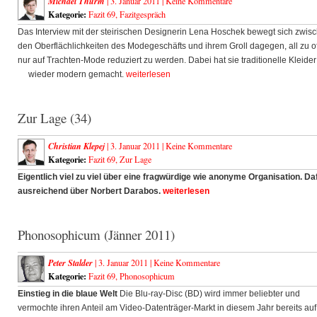
Michael Thurm
| 3. Januar 2011 |
Keine Kommentare
Kategorie:
Fazit 69
,
Fazitgespräch
Das Interview mit der steirischen Designerin Lena Hoschek bewegt sich zwis
den Oberflächlichkeiten des Modegeschäfts und ihrem Groll dagegen, all zu of
nur auf Trachten-Mode reduziert zu werden. Dabei hat sie traditionelle Kleider
wieder modern gemacht.
weiterlesen
Zur Lage (34)
Christian Klepej
| 3. Januar 2011 |
Keine Kommentare
Kategorie:
Fazit 69
,
Zur Lage
Eigentlich viel zu viel über eine fragwürdige wie anonyme Organisation. Da
ausreichend über Norbert Darabos.
weiterlesen
Phonosophicum (Jänner 2011)
Peter Stalder
| 3. Januar 2011 |
Keine Kommentare
Kategorie:
Fazit 69
,
Phonosophicum
Einstieg in die blaue Welt
Die Blu-ray-Disc (BD) wird immer beliebter und
vermochte ihren Anteil am Video-Datenträger-Markt in diesem Jahr bereits auf