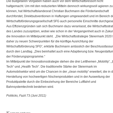
Die budgetären Vorgaben haben auch vor dem Wirtschaftsressort nicht
haltgemacht. Um mit den reduzierten Mitteln dennoch wirkungsvoll agieren zu
können, hat Wirtschaftslandesrat Christian Buchmann die Förderlandschaft
durchforstet, Direktsubventionen in Haftungen umgewandelt und im Bereich d
Wirtschaftsförderungsgesellschaft SFG auch personelle Einschnitte durchgese
Aus Effizienzgründen sah sich Buchmann dazu veranlasst, die Wirtschaftsstra
des Landes zuzuspitzen, wobei wie schon in der Vergangenheit auch in Zukun
die Innovation im Mittelpunkt steht. „Die Wirtschaftsstrategie Steiermark 2020 
daher zu neuen Schwerpunkten für die künftige Ausrichtung der
Wirtschaftsförderung SFG“, erklärte Buchmann anlässlich der Beschlussfassu
durch den Landtag. „Dies beinhaltet auch eine Adaptierung bzw. Neugestaltu
der Förderungsprogramme.“
Im Mittelpunkt der Innovationsstrategie stehen die drei Leitthemen „Mobility“, 
Tech“ und „Health Tech“. Die traditionelle Stärke der Steiermark im
Automobilsektor wird um die Chancen in der „clean mobility“ erweitert, die in 
Herstellung von hochwertigen Nischenprodukten und in der Ausweitung der
Produktpalette durch die Einbeziehung der Bereiche Luftfahrt und
Bahnsystemtechnik bestehen wird.
Politicks, Fazit 73 (Juni 2011)
Kommentare