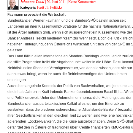
Johannes Tandl
| 20. Juni 2011 |
Keine Kommentare
Kategorie:
Fazit 73
,
Politicks
Faymann provoziert die Wirtschaft
Bundeskanzler Werner Faymann und die Bundes-SPÖ basteln schon seit
Längerem an ihrer Klassenkampf-Strategie für die nächste Nationalratswahl.
ist der Ärger natürlich groß, wenn sich ausgerechnet ein Klassenfeind wie der
Bankier Andreas Treichl medienwirksam zur Wehr setzt. Doch die Kritik Treich
hat einen Hintergrund, denn Österreichs Wirtschaft fühlt sich von der SPÖ im S
gelassen.
Das Land fällt in allen internationalen Standort-Rankings kontinuierlich zurüc
die stille Progression treibt die Abgabenquote weiter in die Höhe. Dazu kommt
Neiddiskussion über eine Vermögenssteuer, von der alle wissen, dass sie nur
dann etwas bringt, wenn ihr auch die Betriebsvermögen der Unternehmen
unterliegen.
Auch die mangelnde Kenntnis der Politik von Sachverhalten, wie jene um das 
eineinhalb Jahren in Kraft tretende Bankenübereinkommen Basel III, hat Wirts
und Politik entzweit. Unter den Unternehmern herrscht die Meinung, dass der
Bundeskanzler aus parteitaktischem Kalkül alles tut, um den Eindruck zu
verstärken, dass die biederen österreichische „Mittelstands-Banken“ bezüglic
ihrer Geschäftsrisiken in den gleichen Topf zu werfen sind wie jene hochriskan
agierenden „Zocker-Banken“, die die Krise ausgelöst haben. Diese SPÖ-Stra
gefährdet den in Österreich traditionell über Kredite finanzierten KMU-Sektor 