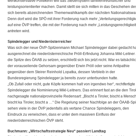
wertkonservative Politikerin will das Steuersystem familienfreundlicher und
leistungsorientierter machen. Damit stellt sie sich mitten in das Geschehen de
sich bereits abzeichnenden Themenwahlkampfs der nächsten Nationalratswa
Denn dort wird die SPÖ mit ihrer Forderung nach mehr „Verteilungsgerechtigke
auf eine ÖVP treffen, die mit der Forderung nach mehr „Leistungsgerechtigkeit
antreten wird.
Spindelegger und Niederösterreicher
Was sich der neue ÖVP-Spitzenmann Michael Spindelegger dabei gedacht ha
ausgerechnet die niederösterreichische Pröll-Erfindung Johanna Mikl-Leitner
die Spitze des ÖAAB zu setzen, erschließt sich bis jetzt nicht. War es tatsächli
der vorauseilende Gehorsam gegenüber Erwin Pröll oder seine Antipathie
gegenüber dem Steirer Reinhold Lopatka, dessen Verbleib in der
Bundesregierung Spindelegger ja bereits zuvor unterbunden hatte.
„Ob Zufall oder nicht, gute Köpfe kommen halt von irgendwo her“, rechtfertigte
Spindelegger die Nominierung Mikl-Leitners. Das erinnert fast an die den Tiro
nachgesagte nationalprovinzielle Redensart: „Bischt a Tiroler, bischt a Mensch
bischt ka Tiroler, bischt a …“ Die Regelung seiner Nachfolge an der ÖAAB-Spi
sehen viele in der ÖVP jedenfalls als vertane Chance Spindeleggers, den
Eindruck zu verwischen, dass er unter dem massiven Einfluss der
niederösterreichischen ÖVP steht.
Buchmann: „Wirtschaftsstrategie Neu“
passiert Landtag