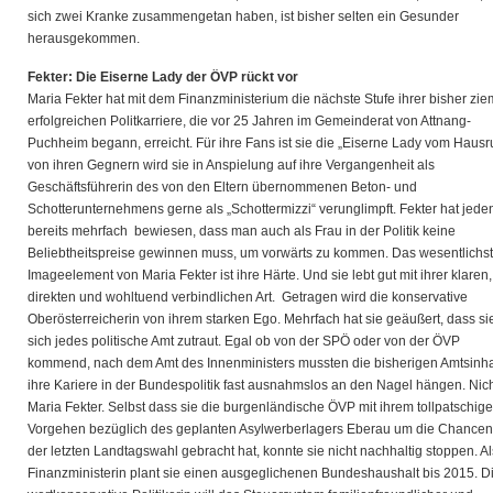
sich zwei Kranke zusammengetan haben, ist bisher selten ein Gesunder
herausgekommen.
Fekter: Die Eiserne Lady der ÖVP rückt vor
Maria Fekter hat mit dem Finanzministerium die nächste Stufe ihrer bisher zie
erfolgreichen Politkarriere, die vor 25 Jahren im Gemeinderat von Attnang-
Puchheim begann, erreicht. Für ihre Fans ist sie die „Eiserne Lady vom Hausr
von ihren Gegnern wird sie in Anspielung auf ihre Vergangenheit als
Geschäftsführerin des von den Eltern übernommenen Beton- und
Schotterunternehmens gerne als „Schottermizzi“ verunglimpft. Fekter hat jeden
bereits mehrfach bewiesen, dass man auch als Frau in der Politik keine
Beliebtheitspreise gewinnen muss, um vorwärts zu kommen. Das wesentlichs
Imageelement von Maria Fekter ist ihre Härte. Und sie lebt gut mit ihrer klaren,
direkten und wohltuend verbindlichen Art. Getragen wird die konservative
Oberösterreicherin von ihrem starken Ego. Mehrfach hat sie geäußert, dass si
sich jedes politische Amt zutraut. Egal ob von der SPÖ oder von der ÖVP
kommend, nach dem Amt des Innenministers mussten die bisherigen Amtsinh
ihre Kariere in der Bundespolitik fast ausnahmslos an den Nagel hängen. Nich
Maria Fekter. Selbst dass sie die burgenländische ÖVP mit ihrem tollpatschig
Vorgehen bezüglich des geplanten Asylwerberlagers Eberau um die Chancen
der letzten Landtagswahl gebracht hat, konnte sie nicht nachhaltig stoppen. Al
Finanzministerin plant sie einen ausgeglichenen Bundeshaushalt bis 2015. D