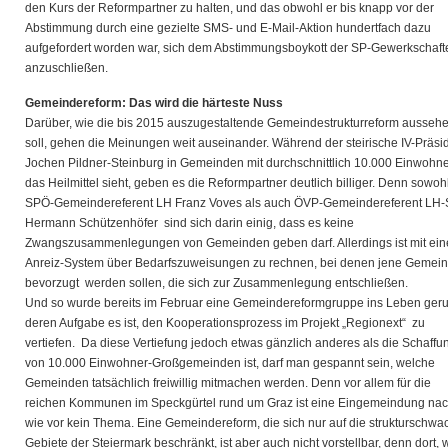
den Kurs der Reformpartner zu halten, und das obwohl er bis knapp vor der
Abstimmung durch eine gezielte SMS- und E-Mail-Aktion hundertfach dazu
aufgefordert worden war, sich dem Abstimmungsboykott der SP-Gewerkschaft
anzuschließen.
Gemeindereform: Das wird die härteste Nuss
Darüber, wie die bis 2015 auszugestaltende Gemeindestrukturreform ausseh
soll, gehen die Meinungen weit auseinander. Während der steirische IV-Präsi
Jochen Pildner-Steinburg in Gemeinden mit durchschnittlich 10.000 Einwohn
das Heilmittel sieht, geben es die Reformpartner deutlich billiger. Denn sowoh
SPÖ-Gemeindereferent LH Franz Voves als auch ÖVP-Gemeindereferent LH-S
Hermann Schützenhöfer sind sich darin einig, dass es keine
Zwangszusammenlegungen von Gemeinden geben darf. Allerdings ist mit ei
Anreiz-System über Bedarfszuweisungen zu rechnen, bei denen jene Gemei
bevorzugt werden sollen, die sich zur Zusammenlegung entschließen.
Und so wurde bereits im Februar eine Gemeindereformgruppe ins Leben geru
deren Aufgabe es ist, den Kooperationsprozess im Projekt „Regionext“ zu
vertiefen. Da diese Vertiefung jedoch etwas gänzlich anderes als die Schaff
von 10.000 Einwohner-Großgemeinden ist, darf man gespannt sein, welche
Gemeinden tatsächlich freiwillig mitmachen werden. Denn vor allem für die
reichen Kommunen im Speckgürtel rund um Graz ist eine Eingemeindung na
wie vor kein Thema. Eine Gemeindereform, die sich nur auf die strukturschw
Gebiete der Steiermark beschränkt, ist aber auch nicht vorstellbar, denn dort, 