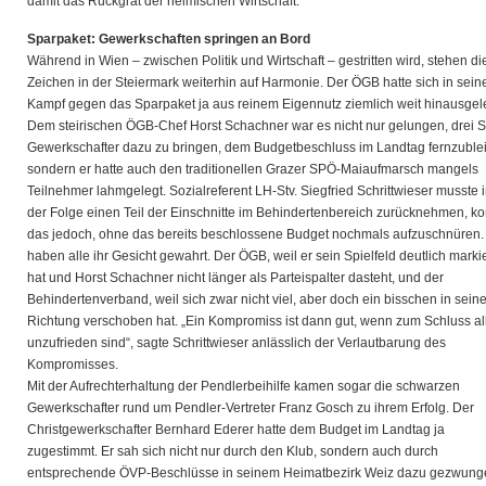
damit das Rückgrat der heimischen Wirtschaft.
Sparpaket: Gewerkschaften springen an Bord
Während in Wien – zwischen Politik und Wirtschaft – gestritten wird, stehen di
Zeichen in der Steiermark weiterhin auf Harmonie. Der ÖGB hatte sich in sei
Kampf gegen das Sparpaket ja aus reinem Eigennutz ziemlich weit hinausgel
Dem steirischen ÖGB-Chef Horst Schachner war es nicht nur gelungen, drei 
Gewerkschafter dazu zu bringen, dem Budgetbeschluss im Landtag fernzuble
sondern er hatte auch den traditionellen Grazer SPÖ-Maiaufmarsch mangels
Teilnehmer lahmgelegt. Sozialreferent LH-Stv. Siegfried Schrittwieser musste 
der Folge einen Teil der Einschnitte im Behindertenbereich zurücknehmen, k
das jedoch, ohne das bereits beschlossene Budget nochmals aufzuschnüren.
haben alle ihr Gesicht gewahrt. Der ÖGB, weil er sein Spielfeld deutlich markie
hat und Horst Schachner nicht länger als Parteispalter dasteht, und der
Behindertenverband, weil sich zwar nicht viel, aber doch ein bisschen in sein
Richtung verschoben hat. „Ein Kompromiss ist dann gut, wenn zum Schluss al
unzufrieden sind“, sagte Schrittwieser anlässlich der Verlautbarung des
Kompromisses.
Mit der Aufrechterhaltung der Pendlerbeihilfe kamen sogar die schwarzen
Gewerkschafter rund um Pendler-Vertreter Franz Gosch zu ihrem Erfolg. Der
Christgewerkschafter Bernhard Ederer hatte dem Budget im Landtag ja
zugestimmt. Er sah sich nicht nur durch den Klub, sondern auch durch
entsprechende ÖVP-Beschlüsse in seinem Heimatbezirk Weiz dazu gezwung