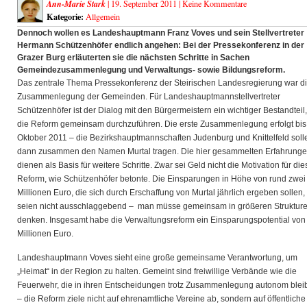
Ann-Marie Stark
| 19. September 2011 |
Keine Kommentare
Kategorie:
Allgemein
Dennoch wollen es Landeshauptmann Franz Voves und sein Stellvertreter
Hermann Schützenhöfer endlich angehen: Bei der Pressekonferenz in der
Grazer Burg erläuterten sie die nächsten Schritte in Sachen
Gemeindezusammenlegung und Verwaltungs- sowie Bildungsreform.
Das zentrale Thema Pressekonferenz der Steirischen Landesregierung war d
Zusammenlegung der Gemeinden. Für Landeshauptmannstellvertreter
Schützenhöfer ist der Dialog mit den Bürgermeistern ein wichtiger Bestandteil
die Reform gemeinsam durchzuführen. Die erste Zusammenlegung erfolgt bis
Oktober 2011 – die Bezirkshauptmannschaften Judenburg und Knittelfeld soll
dann zusammen den Namen Murtal tragen. Die hier gesammelten Erfahrung
dienen als Basis für weitere Schritte. Zwar sei Geld nicht die Motivation für die
Reform, wie Schützenhöfer betonte. Die Einsparungen in Höhe von rund zwei
Millionen Euro, die sich durch Erschaffung von Murtal jährlich ergeben sollen,
seien nicht ausschlaggebend – man müsse gemeinsam in größeren Struktur
denken. Insgesamt habe die Verwaltungsreform ein Einsparungspotential von
Millionen Euro.
Landeshauptmann Voves sieht eine große gemeinsame Verantwortung, um
„Heimat“ in der Region zu halten. Gemeint sind freiwillige Verbände wie die
Feuerwehr, die in ihren Entscheidungen trotz Zusammenlegung autonom blei
– die Reform ziele nicht auf ehrenamtliche Vereine ab, sondern auf öffentliche