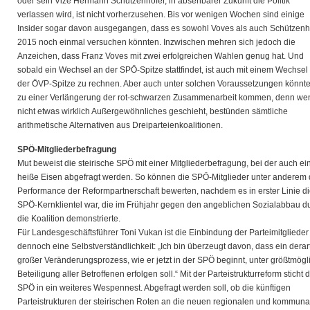
oder sein Vize Hermann Schützenhöfer, in absehbarer Zukunft die Politik
verlassen wird, ist nicht vorherzusehen. Bis vor wenigen Wochen sind einige
Insider sogar davon ausgegangen, dass es sowohl Voves als auch Schützenh
2015 noch einmal versuchen könnten. Inzwischen mehren sich jedoch die
Anzeichen, dass Franz Voves mit zwei erfolgreichen Wahlen genug hat. Und
sobald ein Wechsel an der SPÖ-Spitze stattfindet, ist auch mit einem Wechsel
der ÖVP-Spitze zu rechnen. Aber auch unter solchen Voraussetzungen könnte
zu einer Verlängerung der rot-schwarzen Zusammenarbeit kommen, denn we
nicht etwas wirklich Außergewöhnliches geschieht, bestünden sämtliche
arithmetische Alternativen aus Dreiparteienkoalitionen.
SPÖ-Mitgliederbefragung
Mut beweist die steirische SPÖ mit einer Mitgliederbefragung, bei der auch ei
heiße Eisen abgefragt werden. So können die SPÖ-Mitglieder unter anderem 
Performance der Reformpartnerschaft bewerten, nachdem es in erster Linie d
SPÖ-Kernklientel war, die im Frühjahr gegen den angeblichen Sozialabbau d
die Koalition demonstrierte.
Für Landesgeschäftsführer Toni Vukan ist die Einbindung der Parteimitglieder
dennoch eine Selbstverständlichkeit: „Ich bin überzeugt davon, dass ein derar
großer Veränderungsprozess, wie er jetzt in der SPÖ beginnt, unter größtmögl
Beteiligung aller Betroffenen erfolgen soll.“ Mit der Parteistrukturreform sticht d
SPÖ in ein weiteres Wespennest. Abgefragt werden soll, ob die künftigen
Parteistrukturen der steirischen Roten an die neuen regionalen und kommuna