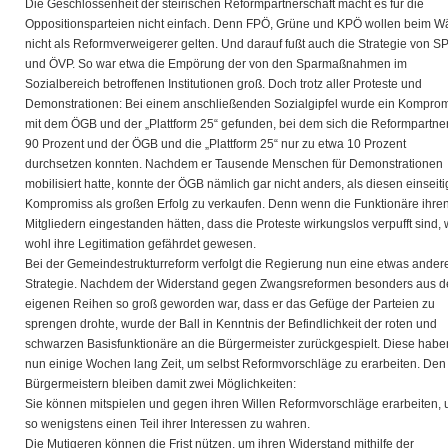
Die Geschlossenheit der steirischen Reformpartnerschaft macht es für die
Oppositionsparteien nicht einfach. Denn FPÖ, Grüne und KPÖ wollen beim W
nicht als Reformverweigerer gelten. Und darauf fußt auch die Strategie von S
und ÖVP. So war etwa die Empörung der von den Sparmaßnahmen im
Sozialbereich betroffenen Institutionen groß. Doch trotz aller Proteste und
Demonstrationen: Bei einem anschließenden Sozialgipfel wurde ein Kompro
mit dem ÖGB und der „Plattform 25“ gefunden, bei dem sich die Reformpartne
90 Prozent und der ÖGB und die „Plattform 25“ nur zu etwa 10 Prozent
durchsetzen konnten. Nachdem er Tausende Menschen für Demonstrationen
mobilisiert hatte, konnte der ÖGB nämlich gar nicht anders, als diesen einseit
Kompromiss als großen Erfolg zu verkaufen. Denn wenn die Funktionäre ihre
Mitgliedern eingestanden hätten, dass die Proteste wirkungslos verpufft sind,
wohl ihre Legitimation gefährdet gewesen.
Bei der Gemeindestrukturreform verfolgt die Regierung nun eine etwas ander
Strategie. Nachdem der Widerstand gegen Zwangsreformen besonders aus d
eigenen Reihen so groß geworden war, dass er das Gefüge der Parteien zu
sprengen drohte, wurde der Ball in Kenntnis der Befindlichkeit der roten und
schwarzen Basisfunktionäre an die Bürgermeister zurückgespielt. Diese habe
nun einige Wochen lang Zeit, um selbst Reformvorschläge zu erarbeiten. Den
Bürgermeistern bleiben damit zwei Möglichkeiten:
Sie können mitspielen und gegen ihren Willen Reformvorschläge erarbeiten,
so wenigstens einen Teil ihrer Interessen zu wahren.
Die Mutigeren können die Frist nützen, um ihren Widerstand mithilfe der