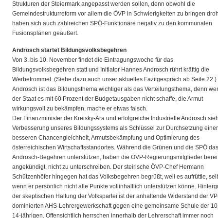
Strukturen der Steiermark angepasst werden sollen, denn obwohl die
Gemeindestrukturreform vor allem die ÖVP in Schwierigkeiten zu bringen droh
haben sich auch zahlreichen SPÖ-Funktionäre negativ zu den kommunalen
Fusionsplänen geäußert.
Androsch startet Bildungsvolksbegehren
Von 3. bis 10. November findet die Eintragungswoche für das
Bildungsvolksbegehren statt und Initiator Hannes Androsch rührt kräftig die
Werbetrommel. (Siehe dazu auch unser aktuelles Fazitgespräch ab Seite 22.)
Androsch ist das Bildungsthema wichtiger als das Verteilungsthema, denn we
der Staat es mit 60 Prozent der Budgetausgaben nicht schaffe, die Armut
wirkungsvoll zu bekämpfen, mache er etwas falsch.
Der Finanzminister der Kreisky-Ära und erfolgreiche Industrielle Androsch sieh
Verbesserung unseres Bildungssystems als Schlüssel zur Durchsetzung einer
besseren Chancengleichheit, Armutsbekämpfung und Optimierung des
österreichischen Wirtschaftsstandortes. Während die Grünen und die SPÖ da
Androsch-Begehren unterstützen, haben die ÖVP-Regierungsmitglieder berei
angekündigt, nicht zu unterschreiben. Der steirische ÖVP-Chef Hermann
Schützenhöfer hingegen hat das Volksbegehren begrüßt, weil es aufrüttle, sel
wenn er persönlich nicht alle Punkte vollinhaltlich unterstützen könne. Hinter
der skeptischen Haltung der Volkspartei ist der anhaltende Widerstand der VP
dominierten AHS-Lehrergewerkschaft gegen eine gemeinsame Schule der 10-
14-jährigen. Offensichtlich herrschen innerhalb der Lehrerschaft immer noch