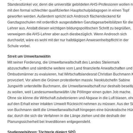
Standesdünkel vor, denn die universitär gebildeten AHS-Professoren wollen n
mit den formal schlechter qualifizierten Hauptschulpädagogen in einen Topf
geworfen werden. Außerdem spricht sich Androsch flächendeckend für
Ganztagsschulen mit ordentlich ausgestatteten Ganztagesarbeitslätzen für die
Lehrer aus. Anstatt diesen wichtigen bildungspolitischen Schritt zu begrüßen,
verweigern die AHS-Lehrer aber auch diesbezüglich. Wenn Androsch sich
durchsetzt, wäre es wohl mit der nur halbtägigen Anwesenheitspflicht in der
Schule vorbei.
Streit um Umweltanwältin
Mit seiner Forderung, die Umweltanwaltschaft des Landes Steiermark
abzuschaffen und sämtliche weitere vom Land finanzierte Anwaltschaften und
Ombudsmänner zu evaluieren, hat Wirtschaftslandesrat Christian Buchmann Kr
provoziert. Vor allem die Grünen protestierten massiv. Neoklubchefin Sabine
Jungwirth unterstellte Buchmann, die Umweltanwaltschaft nur deshalb beseit
zu wollen, weil Landesumweltanwältin Ute Pöllinger einen guten Job mache.
Ohne sie könne die Wirtschaft zubetonieren und Abgase in die Luft blasen, o
auf den Erhalt einer intakten Umwelt Rücksicht nehmen zu müssen. Aus der S
von Buchmann stellt die Umweltanwaltschaft hingegen eine bürokratische Hü
dar, durch die sich die Verfahren in die Länge ziehen und die deshalb der
Planungssicherheit bei Investitionen entgegensteht.
Studiengebühren: Töchterle düpiert SPÖ