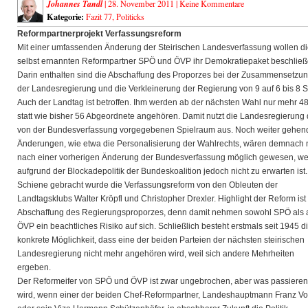
Johannes Tandl
| 28. November 2011 |
Keine Kommentare
Kategorie:
Fazit 77
,
Politicks
Reformpartnerprojekt
Verfassungsreform
Mit einer umfassenden Änderung der Steirischen Landesverfassung wollen d
selbst ernannten Reformpartner SPÖ und ÖVP ihr Demokratiepaket beschließ
Darin enthalten sind die Abschaffung des Proporzes bei der Zusammensetzu
der Landesregierung und die Verkleinerung der Regierung von 9 auf 6 bis 8 Si
Auch der Landtag ist betroffen. Ihm werden ab der nächsten Wahl nur mehr 4
statt wie bisher 56 Abgeordnete angehören. Damit nutzt die Landesregierung
von der Bundesverfassung vorgegebenen Spielraum aus. Noch weiter gehen
Änderungen, wie etwa die Personalisierung der Wahlrechts, wären demnach 
nach einer vorherigen Änderung der Bundesverfassung möglich gewesen, w
aufgrund der Blockadepolitik der Bundeskoalition jedoch nicht zu erwarten ist.
Schiene gebracht wurde die Verfassungsreform von den Obleuten der
Landtagsklubs Walter Kröpfl und Christopher Drexler. Highlight der Reform ist
Abschaffung des Regierungsproporzes, denn damit nehmen sowohl SPÖ als 
ÖVP ein beachtliches Risiko auf sich. Schließlich besteht erstmals seit 1945 d
konkrete Möglichkeit, dass eine der beiden Parteien der nächsten steirischen
Landesregierung nicht mehr angehören wird, weil sich andere Mehrheiten
ergeben.
Der Reformeifer von SPÖ und ÖVP ist zwar ungebrochen, aber was passieren
wird, wenn einer der beiden Chef-Reformpartner, Landeshauptmann Franz V