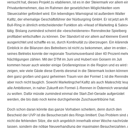
versucht hat, dieses Projekt zu etablieren, ist es in der Steiermark vor allem ei
Privatunternehmen, das im Rahmen der gesetzlichen Möglichkeiten vom
Steuerzahler gefördert wird. Ein lebendiges Warnsignal ist außerdem Walter
Kafitz, der ehemalige Geschäftsführer der Nürburgring GmbH. Er ist jetzt am 
Bull-Ring in ähnlich entscheidender Funktion als »Head of Marketing & Sales
tätig. Bislang zumindest scheint die »bescheidenere« Rennstrecke Spielberg
profitabel wirtschaften zu können. Der Standort ist vor allem auf kleinere Even
ausgerichtet und schaffte es so, durch Kontinuität zu überzeugen. Ein klärend
Einblick in die Bilanzen des Betreibers ist nicht zu bekommen, aber im ersten 
seines Betriebs konnte der regionale Tourismusverband über 40 Prozent meh
Nächtigungen zählen. Mit der DTM im Juni und Hubert von Goisern im Juli
kommen heuer auch wieder einige Großereignisse in die Region und es wird 
zeigen, wie viele Gäste diese Events diesmal in die Steiermark locken können
den ganz großen und ganz geheimen Traum von der Formel 1 ist die Rennstr
aber noch nicht tauglich. Sowohl Marketingchef Kafitz als auch Mateschitz le
alle Ambitionen, in naher Zukunft ein Formel-1-Rennen in Österreich veransta
zu wollen. Dafür müsste zumindest einmal die Start-Ziel-Gerade aufgerüstet
werden, die bis dato noch keine durchgehende Zuschauertribüne hat.
Doch schon daran könnte das ganze Vorhaben scheitern, denn durch den
Bescheid der UVP ist die Besucherzahl des Rings limitiert. Das Problem sind 
nicht die fehlenden Sitze, die sich angeblich innerhalb einer Woche nachrüst
lassen, sondern die nötige Neuverhandlung der maximalen Besucherzahlen.