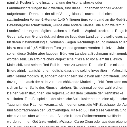
nämlich Kosten für die Instandhaltung der Asphaltstrecke oder
Lärmüberschreitungen fällig werden, sind diese Einnahmen schnell wieder
aufgebraucht. Denn aus der alten Vertragsklausel, nach der bei nicht
stattfindenden Formel-1-Rennen 1,45 Millionen Euro vom Land an die Red-Bu
Betreibergesellschaft fließen, wurde eine andere Klausel, die auch weiterhin
Landesförderungen möglich machen soll: Weil die Asphaltstrecke des Rings 
Gegensatz zum Grundstück, auf dem sie liegt, dem Land gehört, soll dieses a
für deren Instandhaltung aufkommen. Gegen Rechnungslegung können so K
bis zu maximal 1,45 Millionen Euro geltend gemacht werden. Im letzten Jahr
sollen diese Gelder aber laut dem Büro von Landesrat Buchmann nicht genutz
worden sein. Ein erfolgreiches Projekt scheint es also vor allem für Dietrich
Mateschitz und seinen Red-Bull-Konzern zu werden. Denn die Dose mit dem
Energydrink hat nicht nur ermöglicht, dass eine solche Investition in Mateschit
alter Heimat möglich ist, sondern der Konzern soll davon auch profitieren. Un
dazu gehört auch der nicht zu unterschätzende Marketingeffekt. Dem kann m
sich an keiner Stelle des Rings entziehen. Nicht einmal bei den zahlreichen
kleinen Veranstaltungen, die regelmäßig auf dem Gelände der Rennstrecke
stattfinden. Zum Beispiel hat der steirische Autocluster heuer seine alljährliche
Tagung in den Räumen veranstaltet, in denen sonst die VIP-Zuschauer der Au
und Motorradrennen den Start verfolgen. Mit Red Bull hat diese Veranstaltung
nichts zu tun, aber während draußen ein kleines Oldtimerrennen stattfindet,
werden drinnen Getränke verteilt: »Wasser, Carpe Diem oder aus dem eigen