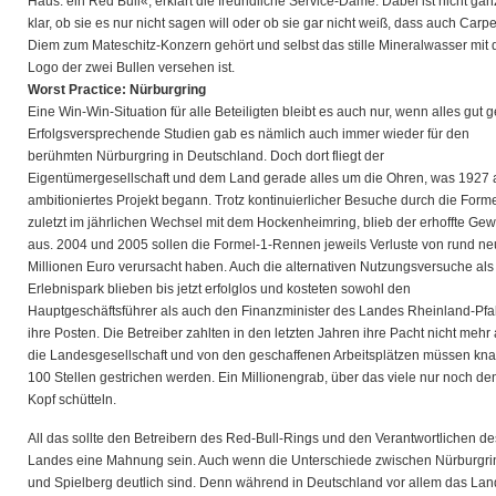
Haus: ein Red Bull«, erklärt die freundliche Service-Dame. Dabei ist nicht gan
klar, ob sie es nur nicht sagen will oder ob sie gar nicht weiß, dass auch Carp
Diem zum Mateschitz-Konzern gehört und selbst das stille Mineralwasser mit
Logo der zwei Bullen versehen ist.
Worst Practice: Nürburgring
Eine Win-Win-Situation für alle Beteiligten bleibt es auch nur, wenn alles gut g
Erfolgsversprechende Studien gab es nämlich auch immer wieder für den
berühmten Nürburgring in Deutschland. Doch dort fliegt der
Eigentümergesellschaft und dem Land gerade alles um die Ohren, was 1927 
ambitioniertes Projekt begann. Trotz kontinuierlicher Besuche durch die Forme
zuletzt im jährlichen Wechsel mit dem Hockenheimring, blieb der erhoffte Ge
aus. 2004 und 2005 sollen die Formel-1-Rennen jeweils Verluste von rund n
Millionen Euro verursacht haben. Auch die alternativen Nutzungsversuche als
Erlebnispark blieben bis jetzt erfolglos und kosteten sowohl den
Hauptgeschäftsführer als auch den Finanzminister des Landes Rheinland-Pfa
ihre Posten. Die Betreiber zahlten in den letzten Jahren ihre Pacht nicht mehr
die Landesgesellschaft und von den geschaffenen Arbeitsplätzen müssen kn
100 Stellen gestrichen werden. Ein Millionengrab, über das viele nur noch de
Kopf schütteln.
All das sollte den Betreibern des Red-Bull-Rings und den Verantwortlichen de
Landes eine Mahnung sein. Auch wenn die Unterschiede zwischen Nürburgri
und Spielberg deutlich sind. Denn während in Deutschland vor allem das Lan