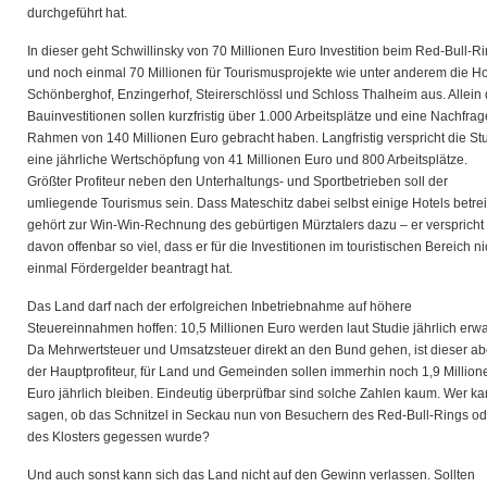
durchgeführt hat.
In dieser geht Schwillinsky von 70 Millionen Euro Investition beim Red-Bull-R
und noch einmal 70 Millionen für Tourismusprojekte wie unter anderem die Ho
Schönberghof, Enzingerhof, Steirerschlössl und Schloss Thalheim aus. Allein 
Bauinvestitionen sollen kurzfristig über 1.000 Arbeitsplätze und eine Nachfrag
Rahmen von 140 Millionen Euro gebracht haben. Langfristig verspricht die St
eine jährliche Wertschöpfung von 41 Millionen Euro und 800 Arbeitsplätze.
Größter Profiteur neben den Unterhaltungs- und Sportbetrieben soll der
umliegende Tourismus sein. Dass Mateschitz dabei selbst einige Hotels betrei
gehört zur Win-Win-Rechnung des gebürtigen Mürztalers dazu – er verspricht 
davon offenbar so viel, dass er für die Investitionen im touristischen Bereich ni
einmal Fördergelder beantragt hat.
Das Land darf nach der erfolgreichen Inbetriebnahme auf höhere
Steuereinnahmen hoffen: 10,5 Millionen Euro werden laut Studie jährlich erwa
Da Mehrwertsteuer und Umsatzsteuer direkt an den Bund gehen, ist dieser ab
der Hauptprofiteur, für Land und Gemeinden sollen immerhin noch 1,9 Million
Euro jährlich bleiben. Eindeutig überprüfbar sind solche Zahlen kaum. Wer k
sagen, ob das Schnitzel in Seckau nun von Besuchern des Red-Bull-Rings od
des Klosters gegessen wurde?
Und auch sonst kann sich das Land nicht auf den Gewinn verlassen. Sollten