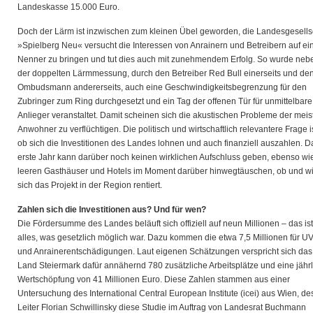
Landeskasse 15.000 Euro.
Doch der Lärm ist inzwischen zum kleinen Übel geworden, die Landesgesells
»Spielberg Neu« versucht die Interessen von Anrainern und Betreibern auf ei
Nenner zu bringen und tut dies auch mit zunehmendem Erfolg. So wurde neb
der doppelten Lärmmessung, durch den Betreiber Red Bull einerseits und de
Ombudsmann andererseits, auch eine Geschwindigkeitsbegrenzung für den
Zubringer zum Ring durchgesetzt und ein Tag der offenen Tür für unmittelbare
Anlieger veranstaltet. Damit scheinen sich die akustischen Probleme der meis
Anwohner zu verflüchtigen. Die politisch und wirtschaftlich relevantere Frage is
ob sich die Investitionen des Landes lohnen und auch finanziell auszahlen. D
erste Jahr kann darüber noch keinen wirklichen Aufschluss geben, ebenso wi
leeren Gasthäuser und Hotels im Moment darüber hinwegtäuschen, ob und w
sich das Projekt in der Region rentiert.
Zahlen sich die Investitionen aus? Und für wen?
Die Fördersumme des Landes beläuft sich offiziell auf neun Millionen – das ist
alles, was gesetzlich möglich war. Dazu kommen die etwa 7,5 Millionen für U
und Anrainerentschädigungen. Laut eigenen Schätzungen verspricht sich das
Land Steiermark dafür annähernd 780 zusätzliche Arbeitsplätze und eine jähr
Wertschöpfung von 41 Millionen Euro. Diese Zahlen stammen aus einer
Untersuchung des International Central European Institute (icei) aus Wien, d
Leiter Florian Schwillinsky diese Studie im Auftrag von Landesrat Buchmann