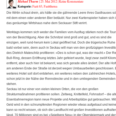
Michael Thurm
| 25. Mai 2012 |
Keine Kommentare
Kategorie:
Fazit 83
,
Fazitthema
Die Wirtin schaut drein, als hätte sie die gähnende Leere ihres Gasthauses s
mit dem einen oder anderen Bier betäubt. Nur zwei Kartenspieler haben sich 
das geräumige Wirtshaus nahe dem Seckauer Stift verirrt.
Werktags kommen sich weder die Familien vom Ausflug stärken noch die Tour
von der Besichtigung. Aber die Schnitzel sind groß und gut, und es sind die
einzigen, weil rund-herum kein Lokal geöffnet hat. Doch die trügerische Ruhe 
bald vorbei sein, denn auch in Seckau will man von den großzügigen Investit
des Dietrich Mateschitz profitieren: »Des is schon gut, was der macht.« Der R
Bull-Ring, dessen Eröffnung letztes Jahr gefeiert wurde, liegt zwar zwölf Kilom
entfernt, aber auch hier ist bekannt, was sich gerade alles ändert. Der alte Hof
am anderen Ende der Straße ist derzeit wegen Umbauarbeiten geschlossen. 
weiteres Hotel soll dort entstehen, ein weiteres neben den zahlreichen Hotels,
schon jetzt in der Nähe der Rennstrecke und in den umliegenden Gemeinden
stehen.
Seckau ist nur einer von vielen kleinen Orten, die von den großen
Strukturmaßnahmen profitieren sollen. Zeltweg, Knittelfeld, Fohnsdorf – die alt
Eisenbahnerregion kann neue Projekte und Arbeitsplätze gut gebrauchen. Mit 
Geld wird in den schrumpfenden Regionen wieder etwas aufgebaut und keine
kann so recht wissen, ob sich die Landflucht mit großen Investitionen aufhalte
lässt. 70 Millionen sind es bei »Spielberg Neu« in der Obersteiermark und der