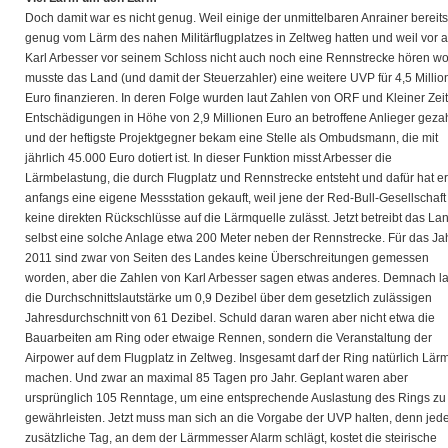
Doch damit war es nicht genug. Weil einige der unmittelbaren Anrainer bereits
genug vom Lärm des nahen Militärflugplatzes in Zeltweg hatten und weil vor 
Karl Arbesser vor seinem Schloss nicht auch noch eine Rennstrecke hören wol
musste das Land (und damit der Steuerzahler) eine weitere UVP für 4,5 Milli
Euro finanzieren. In deren Folge wurden laut Zahlen von ORF und Kleiner Zei
Entschädigungen in Höhe von 2,9 Millionen Euro an betroffene Anlieger gezah
und der heftigste Projektgegner bekam eine Stelle als Ombudsmann, die mit
jährlich 45.000 Euro dotiert ist. In dieser Funktion misst Arbesser die
Lärmbelastung, die durch Flugplatz und Rennstrecke entsteht und dafür hat er
anfangs eine eigene Messstation gekauft, weil jene der Red-Bull-Gesellschaft
keine direkten Rückschlüsse auf die Lärmquelle zulässt. Jetzt betreibt das La
selbst eine solche Anlage etwa 200 Meter neben der Rennstrecke. Für das Ja
2011 sind zwar von Seiten des Landes keine Überschreitungen gemessen
worden, aber die Zahlen von Karl Arbesser sagen etwas anderes. Demnach l
die Durchschnittslautstärke um 0,9 Dezibel über dem gesetzlich zulässigen
Jahresdurchschnitt von 61 Dezibel. Schuld daran waren aber nicht etwa die
Bauarbeiten am Ring oder etwaige Rennen, sondern die Veranstaltung der
Airpower auf dem Flugplatz in Zeltweg. Insgesamt darf der Ring natürlich Lär
machen. Und zwar an maximal 85 Tagen pro Jahr. Geplant waren aber
ursprünglich 105 Renntage, um eine entsprechende Auslastung des Rings zu
gewährleisten. Jetzt muss man sich an die Vorgabe der UVP halten, denn jed
zusätzliche Tag, an dem der Lärmmesser Alarm schlägt, kostet die steirische