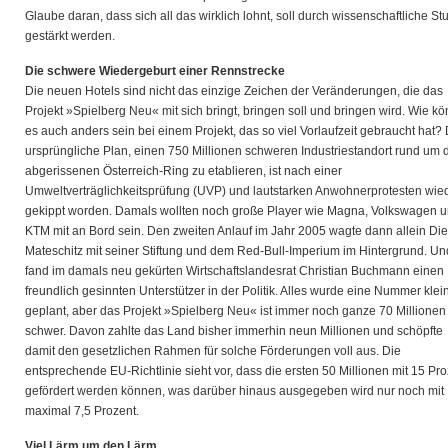
Glaube daran, dass sich all das wirklich lohnt, soll durch wissenschaftliche St
gestärkt werden.
Die schwere Wiedergeburt einer Rennstrecke
Die neuen Hotels sind nicht das einzige Zeichen der Veränderungen, die das
Projekt »Spielberg Neu« mit sich bringt, bringen soll und bringen wird. Wie kö
es auch anders sein bei einem Projekt, das so viel Vorlaufzeit gebraucht hat?
ursprüngliche Plan, einen 750 Millionen schweren Industriestandort rund um 
abgerissenen Österreich-Ring zu etablieren, ist nach einer
Umweltverträglichkeitsprüfung (UVP) und lautstarken Anwohnerprotesten wie
gekippt worden. Damals wollten noch große Player wie Magna, Volkswagen 
KTM mit an Bord sein. Den zweiten Anlauf im Jahr 2005 wagte dann allein Die
Mateschitz mit seiner Stiftung und dem Red-Bull-Imperium im Hintergrund. Un
fand im damals neu gekürten Wirtschaftslandesrat Christian Buchmann einen
freundlich gesinnten Unterstützer in der Politik. Alles wurde eine Nummer klei
geplant, aber das Projekt »Spielberg Neu« ist immer noch ganze 70 Millionen
schwer. Davon zahlte das Land bisher immerhin neun Millionen und schöpfte
damit den gesetzlichen Rahmen für solche Förderungen voll aus. Die
entsprechende EU-Richtlinie sieht vor, dass die ersten 50 Millionen mit 15 Pr
gefördert werden können, was darüber hinaus ausgegeben wird nur noch mit
maximal 7,5 Prozent.
Viel Lärm um den Lärm