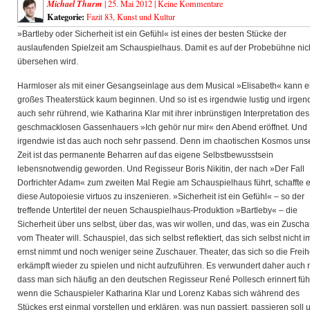
Michael Thurm
| 25. Mai 2012 |
Keine Kommentare
Kategorie:
Fazit 83
,
Kunst und Kultur
»Bartleby oder Sicherheit ist ein Gefühl« ist eines der besten Stücke der
auslaufenden Spielzeit am Schauspielhaus. Damit es auf der Probebühne nic
übersehen wird.
Harmloser als mit einer Gesangseinlage aus dem Musical »Elisabeth« kann e
großes Theaterstück kaum beginnen. Und so ist es irgendwie lustig und irgen
auch sehr rührend, wie Katharina Klar mit ihrer inbrünstigen Interpretation des
geschmacklosen Gassenhauers »Ich gehör nur mir« den Abend eröffnet. Und
irgendwie ist das auch noch sehr passend. Denn im chaotischen Kosmos uns
Zeit ist das permanente Beharren auf das eigene Selbstbewusstsein
lebensnotwendig geworden. Und Regisseur Boris Nikitin, der nach »Der Fall
Dorfrichter Adam« zum zweiten Mal Regie am Schauspielhaus führt, schaffte e
diese Autopoiesie virtuos zu inszenieren. »Sicherheit ist ein Gefühl« – so der
treffende Untertitel der neuen Schauspielhaus-Produktion »Bartleby« – die
Sicherheit über uns selbst, über das, was wir wollen, und das, was ein Zusch
vom Theater will. Schauspiel, das sich selbst reflektiert, das sich selbst nicht 
ernst nimmt und noch weniger seine Zuschauer. Theater, das sich so die Freih
erkämpft wieder zu spielen und nicht aufzuführen. Es verwundert daher auch n
dass man sich häufig an den deutschen Regisseur René Pollesch erinnert fühl
wenn die Schauspieler Katharina Klar und Lorenz Kabas sich während des
Stückes erst einmal vorstellen und erklären, was nun passiert, passieren soll 