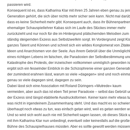
passieren wird.
Konsequent ist es, dass Katharina Klar mit ihren 25 Jahren eben genau zu jen
Generation gehört, die sich über nichts mehr sicher sein kann. Nicht mal darüb
dass es keine Sicherheit mehr gibt. Konsequent auch, dass ihr Bühnenpartne
ehemaliger Schauspiellehrer Kabas sich im Laufe des Stückes immer mehr
zurückzieht und nur noch für die im Hintergrund plätschernden Melodien zum 
ständig steigernden Exzess aus Selbstzweifeln sorgt. Im Vordergrund zeigt Kla
ganzes Talent und Können und schreit sich ein wildes Konglomerat von Zitate
Ideen und Anarchismen von der Seele. Aus ihrem Gebrüll über die Unmöglichk
eines richtigen Lebens im falschen, die Paradoxien der Selbstbestimmung un
Katastrophe des Protests, der inzwischen vollkommen unmöglich geworden is
ergibt sich ein fesselnder Einblick in die Schizophrenie einer ganzen Generati
der zumindest erahnen lässt, warum so viele »dagegen« sind und noch einma
genau so viele dagegen sind, dagegen zu sein.
Dabei lässt sich eine Assoziation mit Roland Düringers »Wutrede« kaum
vermeiden, aber auch das ist eben Teil jener Paradoxie – selbst das Gebrüll 
der Exzess sind längst etablierte Ausdrucksformen. Keiner kann mehr etwas tu
was nicht in irgendeinem Zusammenhang steht. Und das macht es so schwier
überhaupt noch etwas zu tun, was einfach getan wird, weil es getan werden wi
Und so wird sich wohl auch nie mit Sicherheit sagen lassen, ob dieses Stück 
mit ihm Katharina Klar nun unbedingt, eventuell oder keinesfalls auf die große
Bühne des Schauspielhauses müssten. Aber es sollte gewollt werden müssen