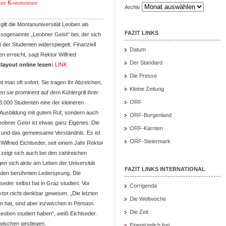
ine Kommentare
Archiv
 gilt die Montanuniversität Leoben als
FAZIT LINKS
r sogenannte „Leobner Geist“ bei, der sich
 der Studenten widerspiegelt. Finanziell
Datum
erreicht, sagt Rektor Wilfried
Der Standard
tlayout online lesen:
LINK
Die Presse
 man oft sofort. Sie tragen ihr Abzeichen,
Kleine Zeitung
 sie prominent auf dem Kühlergrill ihrer
ORF
3.000 Studenten eine der kleineren
e Ausbildung mit gutem Ruf, sondern auch
ORF-Burgenland
obner Geist ist etwas ganz Eigenes. Die
ORF-Kärnten
und das gemeinsame Verständnis. Es ist
ORF-Steiermark
 Wilfried Eichlseder, seit einem Jahr Rektor
zeigt sich auch bei den zahlreichen
gen sich aktiv am Leben der Universität
FAZIT LINKS INTERNATIONAL
ie den berühmten Ledersprung. Die
eder selbst hat in Graz studiert. Vor
Corrigenda
tor nicht denkbar gewesen. „Die letzten
Die Weltwoche
n hat, sind aber inzwischen in Pension.
Die Zeit
n Leoben studiert haben“, weiß Eichlseder.
zwischen gestiegen.
Eigentümlich frei