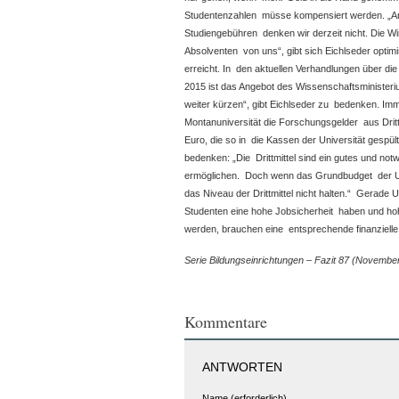
Studentenzahlen müsse kompensiert werden. „
Studiengebühren denken wir derzeit nicht. Die Wi
Absolventen von uns“, gibt sich Eichlseder optimis
erreicht. In den aktuellen Verhandlungen über d
2015 ist das Angebot des Wissenschaftsministeri
weiter kürzen“, gibt Eichlseder zu bedenken. Im
Montanuniversität die Forschungsgelder aus Drittm
Euro, die so in die Kassen der Universität gespül
bedenken: „Die Drittmittel sind ein gutes und n
ermöglichen. Doch wenn das Grundbudget der Un
das Niveau der Drittmittel nicht halten.“ Gerade 
Studenten eine hohe Jobsicherheit haben und ho
werden, brauchen eine entsprechende finanzielle
Serie Bildungseinrichtungen – Fazit 87 (Novembe
Kommentare
ANTWORTEN
Name (erforderlich)