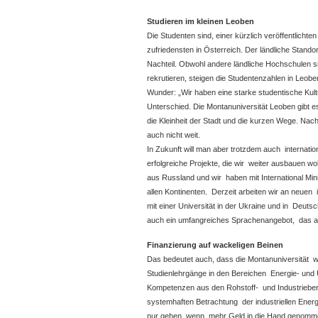
Studieren im kleinen Leoben
Die Studenten sind, einer kürzlich veröffentlichten 
zufriedensten in Österreich. Der ländliche Standor
Nachteil. Obwohl andere ländliche Hochschulen s
rekrutieren, steigen die Studentenzahlen in Leoben
Wunder: „Wir haben eine starke studentische Kultu
Unterschied. Die Montanuniversität Leoben gibt e
die Kleinheit der Stadt und die kurzen Wege. Na
auch nicht weit.
In Zukunft will man aber trotzdem auch internatio
erfolgreiche Projekte, die wir weiter ausbauen 
aus Russland und wir haben mit International Min
allen Kontinenten. Derzeit arbeiten wir an neue
mit einer Universität in der Ukraine und in Deuts
auch ein umfangreiches Sprachenangebot, das als
Finanzierung auf wackeligen Beinen
Das bedeutet auch, dass die Montanuniversität w
Studienlehrgänge in den Bereichen Energie- und
Kompetenzen aus den Rohstoff- und Industriebere
systemhaften Betrachtung der industriellen Ene
nur gehen, wenn mehr Geld in die Hand genomme