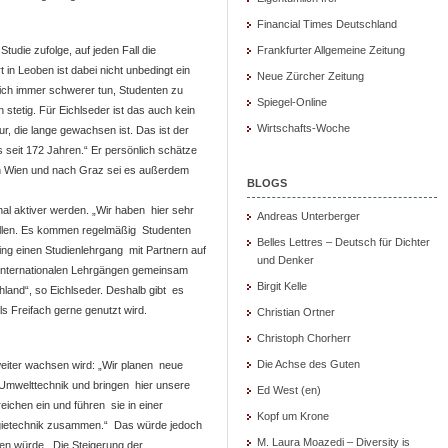
Financial Times Deutschland
Studie zufolge, auf jeden Fall die
Frankfurter Allgemeine Zeitung
t in Leoben ist dabei nicht unbedingt ein
Neue Zürcher Zeitung
ich immer schwerer tun, Studenten zu
Spiegel-Online
 stetig. Für Eichlseder ist das auch kein
Wirtschafts-Woche
r, die lange gewachsen ist. Das ist der
s seit 172 Jahren.“ Er persönlich schätze
ch Wien und nach Graz sei es außerdem
BLOGS
nal aktiver werden. „Wir haben hier sehr
Andreas Unterberger
wollen. Es kommen regelmäßig Studenten
Belles Lettres – Deutsch für Dichter
ing einen Studienlehrgang mit Partnern auf
und Denker
n internationalen Lehrgängen gemeinsam
Birgit Kelle
chland“, so Eichlseder. Deshalb gibt es
 Freifach gerne genutzt wird.
Christian Ortner
Christoph Chorherr
Die Achse des Guten
eiter wachsen wird: „Wir planen neue
 Umwelttechnik und bringen hier unsere
Ed West (en)
ichen ein und führen sie in einer
Kopf um Krone
rgietechnik zusammen.“ Das würde jedoch
M. Laura Moazedi – Diversity is
n würde. Die Steigerung der