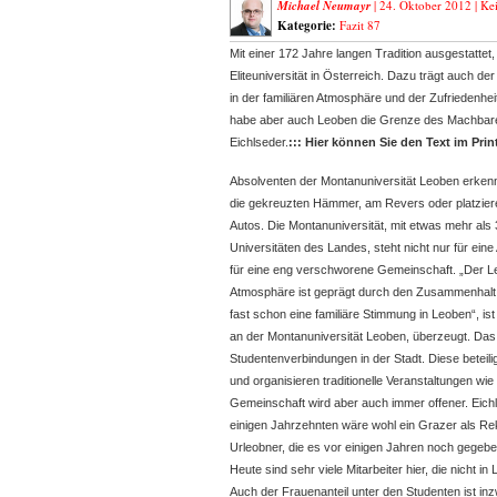
Michael Neumayr
| 24. Oktober 2012 |
Ke
Kategorie:
Fazit 87
Mit einer 172 Jahre langen Tradition ausgestattet,
Eliteuniversität in Österreich. Dazu trägt auch de
in der familiären Atmosphäre und der Zufriedenheit
habe aber auch Leoben die Grenze des Machbaren 
Eichlseder.
::: Hier können Sie den Text im Prin
Absolventen der Montanuniversität Leoben erkennt
die gekreuzten Hämmer, am Revers oder platzieren
Autos. Die Montanuniversität, mit etwas mehr als 
Universitäten des Landes, steht nicht nur für ein
für eine eng verschworene Gemeinschaft. „Der Le
Atmosphäre ist geprägt durch den Zusammenhalt 
fast schon eine familiäre Stimmung in Leoben“, ist
an der Montanuniversität Leoben, überzeugt. Das 
Studentenverbindungen in der Stadt. Diese beteili
und organisieren traditionelle Veranstaltungen w
Gemeinschaft wird aber auch immer offener. Eichls
einigen Jahrzehnten wäre wohl ein Grazer als Rek
Urleobner, die es vor einigen Jahren noch gegebe
Heute sind sehr viele Mitarbeiter hier, die nicht i
Auch der Frauenanteil unter den Studenten ist in