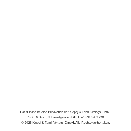
FazitOnline ist eine Publikation der Klepej & Tandl Verlags GmbH
A-8010 Graz, Schmiedgasse 38/II, T. +43/316/671929
© 2026 Klepej & Tandl Verlags GmbH. Alle Rechte vorbehalten.