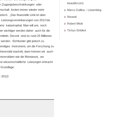
beautiful (en)
An Zugangsbeschränkungen oder
rtschaft fordert immer wieder mehr
Marco Gallina – Löwenblog
tisch. „Das finanzielle Limit ist aber
Neuwal
ie Leistungsvereinbarungen von 2013 bis
Robert Misik
ums katastrophal. Man will uns noch
Tichys Einblick
mer wichtiger werden daher auch für die
itteln. Derzeit sind es rund 25 Millionen
t werden. Eichlseder gibt jedoch zu
otwendiges Instrument, um die Forschung zu
iversität wackelt, dann können wir auch
Universitäten wie die Montanuni, wo
he wissenschaftliche Leistungen erbracht
 Grundlage.
r 2012)