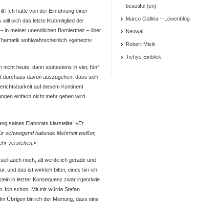
beautiful (en)
hlt! Ich hätte von der Einführung einer
Marco Gallina – Löwenblog
will sich das letzte Klubmitglied der
a – in meiner unendlichen Borniertheit – über
Neuwal
e Thematik wohlwahrscheinlich »gehetzt«
Robert Misik
Tichys Einblick
nicht heute, dann spätestens in vier, fünf
 ist durchaus davon auszugehen, dass sich
richtsbarkeit auf diesem Kontinent
ungen einfach nicht mehr geben wird
 seines Elaborats klarstellte: »
Er
 für schweigend haltende Mehrheit weißer,
mehr verstehen.
«
uell auch noch, alt werde ich gerade und
 und das ist wirklich bitter, eines bin ich
tein in letzter Konsequenz zwar irgendwie
t. Ich schon. Mit mir würde Stefan
 Im Übrigen bin ich der Meinung, dass eine