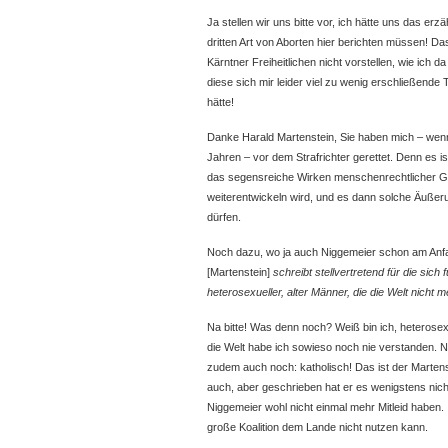
Ja stellen wir uns bitte vor, ich hätte uns das erzä
dritten Art von Aborten hier berichten müssen! Das 
Kärntner Freiheitlichen nicht vorstellen, wie ich d
diese sich mir leider viel zu wenig erschließend
hätte!
Danke Harald Martenstein, Sie haben mich – wenn 
Jahren – vor dem Strafrichter gerettet. Denn es
das segensreiche Wirken menschenrechtlicher Ge
weiterentwickeln wird, und es dann solche Äußer
dürfen.
Noch dazu, wo ja auch Niggemeier schon am Anfang
[Martenstein]
schreibt stellvertretend für die sich
heterosexueller, alter Männer, die die Welt nicht 
Na bitte! Was denn noch? Weiß bin ich, heterosex
die Welt habe ich sowieso noch nie verstanden. Nur,
zudem auch noch: katholisch! Das ist der Martens
auch, aber geschrieben hat er es wenigstens nich
Niggemeier wohl nicht einmal mehr Mitleid haben.
große Koalition dem Lande nicht nutzen kann.