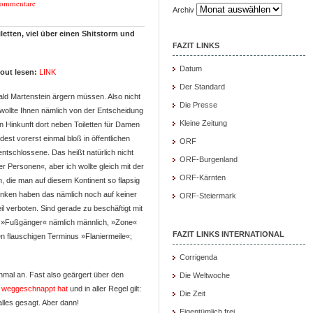
Kommentare
Archiv
letten, viel über einen Shitstorm und
FAZIT LINKS
Datum
yout lesen:
LINK
Der Standard
ald Martenstein ärgern müssen. Also nicht
Die Presse
 wollte Ihnen nämlich von der Entscheidung
Kleine Zeitung
n Hinkunft dort neben Toiletten für Damen
dest vorerst einmal bloß in öffentlichen
ORF
entschlossene. Das heißt natürlich nicht
ORF-Burgenland
Personen«, aber ich wollte gleich mit der
ORF-Kärnten
n, die man auf diesem Kontinent so flapsig
Linken haben das nämlich noch auf keiner
ORF-Steiermark
 verboten. Sind gerade zu beschäftigt mit
»Fußgänger« nämlich männlich, »Zone«
FAZIT LINKS INTERNATIONAL
n flauschigen Terminus »Flaniermeile«;
Corrigenda
nmal an. Fast also geärgert über den
Die Weltwoche
 weggeschnappt hat
und in aller Regel gilt:
Die Zeit
lles gesagt. Aber dann!
Eigentümlich frei