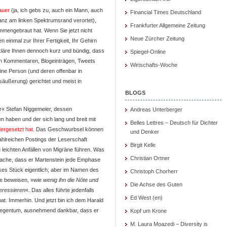
auer
(ja, ich gebs zu, auch ein Mann, auch
Financial Times Deutschland
ganz am linken Spektrumsrand verortet),
Frankfurter Allgemeine Zeitung
mmengebraut hat. Wenn Sie jetzt nicht
Neue Zürcher Zeitung
en einmal zur Ihrer Fertigkeit, Ihr Gehirn
rkläre Ihnen dennoch kurz und bündig, dass
Spiegel-Online
 an Kommentaren, Blogeinträgen, Tweets
Wirtschafts-Woche
ine Person (und deren offenbar in
säußerung) gerichtet und meist in
BLOGS
r« Stefan Niggemeier, dessen
Andreas Unterberger
n haben und der sich lang und breit mit
Belles Lettres – Deutsch für Dichter
ergesetzt hat
. Das Geschwurbsel können
und Denker
ahlreichen Postings der Leserschaft
Birgit Kelle
 leichten Anfällen von Migräne führen. Was
Christian Ortner
atsache, dass er Martenstein jede Emphase
rkes Stück eigentlich; aber im Namen des
Christoph Chorherr
de beweisen, »
wie wenig ihn die Nöte und
Die Achse des Guten
teressieren
«. Das alles führte jedenfalls
Ed West (en)
at. Immerhin. Und jetzt bin ich dem Harald
 Gegentum, ausnehmend dankbar, dass er
Kopf um Krone
M. Laura Moazedi – Diversity is