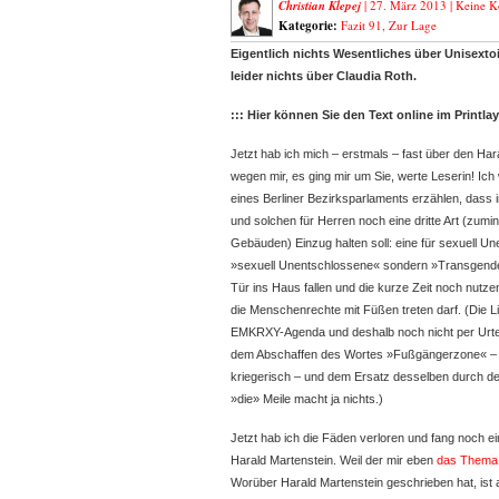
Christian Klepej
| 27. März 2013 |
Keine 
Kategorie:
Fazit 91
,
Zur Lage
Eigentlich nichts Wesentliches über Unisextoi
leider nichts über Claudia Roth.
::: Hier können Sie den Text online im Printla
Jetzt hab ich mich – erstmals – fast über den Har
wegen mir, es ging mir um Sie, werte Leserin! Ich
eines Berliner Bezirksparlaments erzählen, dass i
und solchen für Herren noch eine dritte Art (zumin
Gebäuden) Einzug halten soll: eine für sexuell Un
»sexuell Unentschlossene« sondern »Transgender 
Tür ins Haus fallen und die kurze Zeit noch nutze
die Menschenrechte mit Füßen treten darf. (Die 
EMKRXY-Agenda und deshalb noch nicht per Urteil
dem Abschaffen des Wortes »Fußgängerzone« – 
kriegerisch – und dem Ersatz desselben durch de
»die» Meile macht ja nichts.)
Jetzt hab ich die Fäden verloren und fang noch ei
Harald Martenstein. Weil der mir eben
das Thema
Worüber Harald Martenstein geschrieben hat, ist a