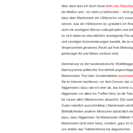
Aber dann lese ich doch heute
beim Jan Fleischh
ein Weißer und – es steht zu befürchten – nicht 
dass über Martenstein ein »Shitstorm« sich zusa
wissen, was ein »Shitstorm« ist, gratuliere ich Ihn
nicht mit unnötigem Wissen vollzupfropfen und e
es sich dabei um eine plötzlich ansteigende Flut
und sonstigen Kommentierungen handelt, die an e
Vergessenheit geratenes Recht auf freie Meinung
gehässiger Art und Weise verfasst sind.
Diesmal war es der bundesdeutsche »Edelblogge
Alarmsysteme politischer Korrektheit angeschlage
Martensteins Text über Gendertoiletten
auseinand
Sie im Internet nachlesen; vor dem Genuss der z
Niggemeiers dazu rate ich eher ab, das könnte zu
Niggemeier vor allem ins Treffen führt, ist die T
für (unser aller) Mitmenschen abspricht. (Ein sta
Guten natürlich ausschreibbar.) Martenstein wür
Befindlichkeiten anderer Menschen tatsächlich in
dazu, dass Niggemeier mit Martenstein »Mitleid« h
Martenstein nicht mehr böse, sondern, ganz im
uns beiden das Toilettenthema hat abgestochen.