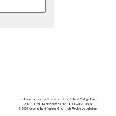
FazitOnline ist eine Publikation der Klepej & Tandl Verlags GmbH
A-8010 Graz, Schmiedgasse 38/II, T. +43/316/671929
© 2026 Klepej & Tandl Verlags GmbH. Alle Rechte vorbehalten.