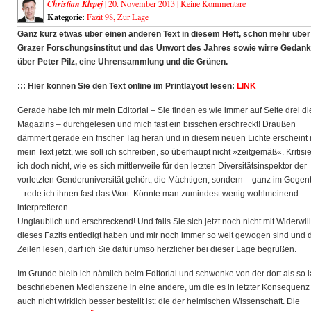
Christian Klepej
| 20. November 2013 |
Keine Kommentare
Kategorie:
Fazit 98
,
Zur Lage
Ganz kurz etwas über einen anderen Text in diesem Heft, schon mehr über
Grazer Forschungsinstitut und das Unwort des Jahres sowie wirre Gedan
über Peter Pilz, eine Uhrensammlung und die Grünen.
::: Hier können Sie den Text online im Printlayout lesen:
LINK
Gerade habe ich mir mein Editorial – Sie finden es wie immer auf Seite drei d
Magazins – durchgelesen und mich fast ein bisschen erschreckt! Draußen
dämmert gerade ein frischer Tag heran und in diesem neuen Lichte erscheint 
mein Text jetzt, wie soll ich schreiben, so überhaupt nicht »zeitgemäß«. Kritisi
ich doch nicht, wie es sich mittlerweile für den letzten Diversitätsinspektor der
vorletzten Genderuniversität gehört, die Mächtigen, sondern – ganz im Gege
– rede ich ihnen fast das Wort. Könnte man zumindest wenig wohlmeinend
interpretieren.
Unglaublich und erschreckend! Und falls Sie sich jetzt noch nicht mit Widerwil
dieses Fazits entledigt haben und mir noch immer so weit gewogen sind und 
Zeilen lesen, darf ich Sie dafür umso herzlicher bei dieser Lage begrüßen.
Im Grunde bleib ich nämlich beim Editorial und schwenke von der dort als so l
beschriebenen Medienszene in eine andere, um die es in letzter Konsequenz
auch nicht wirklich besser bestellt ist: die der heimischen Wissenschaft. Die