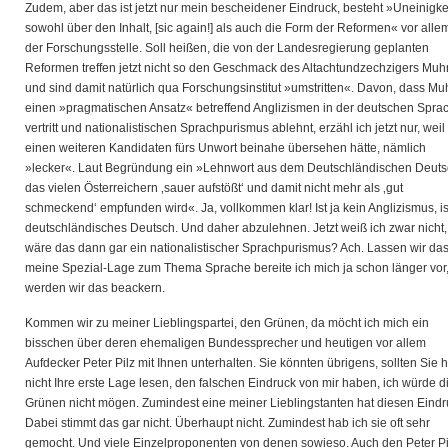
Zudem, aber das ist jetzt nur mein bescheidener Eindruck, besteht »Uneinigke
sowohl über den Inhalt, [sic again!] als auch die Form der Reformen« vor allem
der Forschungsstelle. Soll heißen, die von der Landesregierung geplanten
Reformen treffen jetzt nicht so den Geschmack des Altachtundzechzigers Muh
und sind damit natürlich qua Forschungsinstitut »umstritten«. Davon, dass Mu
einen »pragmatischen Ansatz« betreffend Anglizismen in der deutschen Spra
vertritt und nationalistischen Sprachpurismus ablehnt, erzähl ich jetzt nur, weil
einen weiteren Kandidaten fürs Unwort beinahe übersehen hätte, nämlich
»lecker«. Laut Begründung ein »Lehnwort aus dem Deutschländischen Deuts
das vielen Österreichern ‚sauer aufstößt‘ und damit nicht mehr als ‚gut
schmeckend‘ empfunden wird«. Ja, vollkommen klar! Ist ja kein Anglizismus, is
deutschländisches Deutsch. Und daher abzulehnen. Jetzt weiß ich zwar nicht,
wäre das dann gar ein nationalistischer Sprachpurismus? Ach. Lassen wir das
meine Spezial-Lage zum Thema Sprache bereite ich mich ja schon länger vor
werden wir das beackern.
Kommen wir zu meiner Lieblingspartei, den Grünen, da möcht ich mich ein
bisschen über deren ehemaligen Bundessprecher und heutigen vor allem
Aufdecker Peter Pilz mit Ihnen unterhalten. Sie könnten übrigens, sollten Sie 
nicht Ihre erste Lage lesen, den falschen Eindruck von mir haben, ich würde d
Grünen nicht mögen. Zumindest eine meiner Lieblingstanten hat diesen Eindr
Dabei stimmt das gar nicht. Überhaupt nicht. Zumindest hab ich sie oft sehr
gemocht. Und viele Einzelproponenten von denen sowieso. Auch den Peter Pi