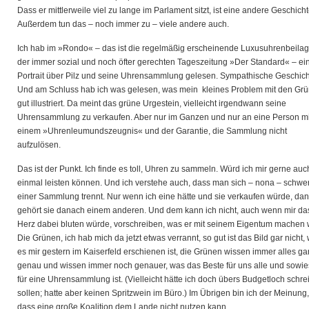
Dass er mittlerweile viel zu lange im Parlament sitzt, ist eine andere Geschicht
Außerdem tun das – noch immer zu – viele andere auch.
Ich hab im »Rondo« – das ist die regelmäßig erscheinende Luxusuhrenbeila
der immer sozial und noch öfter gerechten Tageszeitung »Der Standard« – ei
Portrait über Pilz und seine Uhrensammlung gelesen. Sympathische Geschich
Und am Schluss hab ich was gelesen, was mein kleines Problem mit den Gr
gut illustriert. Da meint das grüne Urgestein, vielleicht irgendwann seine
Uhrensammlung zu verkaufen. Aber nur im Ganzen und nur an eine Person mi
einem »Uhrenleumundszeugnis« und der Garantie, die Sammlung nicht
aufzulösen.
Das ist der Punkt. Ich finde es toll, Uhren zu sammeln. Würd ich mir gerne auc
einmal leisten können. Und ich verstehe auch, dass man sich – nona – schwe
einer Sammlung trennt. Nur wenn ich eine hätte und sie verkaufen würde, da
gehört sie danach einem anderen. Und dem kann ich nicht, auch wenn mir da
Herz dabei bluten würde, vorschreiben, was er mit seinem Eigentum machen w
Die Grünen, ich hab mich da jetzt etwas verrannt, so gut ist das Bild gar nicht,
es mir gestern im Kaiserfeld erschienen ist, die Grünen wissen immer alles g
genau und wissen immer noch genauer, was das Beste für uns alle und sowi
für eine Uhrensammlung ist. (Vielleicht hätte ich doch übers Budgetloch schr
sollen; hatte aber keinen Spritzwein im Büro.) Im Übrigen bin ich der Meinung,
dass eine große Koalition dem Lande nicht nutzen kann.