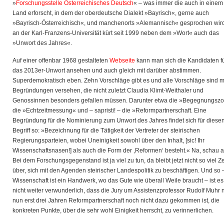
»
Forschungsstelle Österreichisches Deutsch
« – was immer die auch in einem
Land erforscht, in dem der oberdeutsche Dialekt »Bayrisch«, gerne auch
»Bayrisch-Österreichisch«, und manchenorts »Alemannisch« gesprochen wir
an der Karl-Franzens-Universität kürt seit 1999 neben dem »Wort« auch das
»Unwort des Jahres«.
Auf einer offenbar 1968 gestalteten
Webseite
kann man sich die Kandidaten f
das 2013er-Unwort ansehen und auch gleich mit darüber abstimmen.
Superdemokratisch eben. Zehn Vorschläge gibt es und alle Vorschläge sind m
Begründungen versehen, die nicht zuletzt Claudia Klimt-Weithaler und
Genossinnen besonders gefallen müssen. Darunter etwa die »Begegnungszo
die »Echtzeitmessung« und – sapristi! – die »Reformpartnerschaft. Eine
Begründung für die Nominierung zum Unwort des Jahres findet sich für diese
Begriff so: »Bezeichnung für die Tätigkeit der Vertreter der steirischen
Regierungsparteien, wobei Uneinigkeit sowohl über den Inhalt, [sic! Ihr
Wissenschaftsnasen!] als auch die Form der ‚Reformen‘ besteht.« Na, schau a
Bei dem Forschungsgegenstand ist ja viel zu tun, da bleibt jetzt nicht so viel Ze
über, sich mit den Agenden steirischer Landespolitik zu beschäftigen. Und so 
Wissenschaft ist ein Handwerk, wo das Gute wie überall Weile braucht – ist es
nicht weiter verwunderlich, dass die Jury um Assistenzprofessor Rudolf Muhr 
nun erst drei Jahren Reformpartnerschaft noch nicht dazu gekommen ist, die
konkreten Punkte, über die sehr wohl Einigkeit herrscht, zu verinnerlichen.