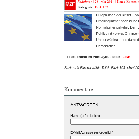
Redaktion
| 28. Mai 2014 |
Keine Kommen
Kategorie:
Fazit 103
Europa nach der Krise! Obw
Erholung immer noch keine R
Normalität eingekehrt. Dem Z
Politik sind vorerst Ohnmacht
Unmut wächst – und damit di
Demokratien.
::: Text online im Printlayout lesen:
LINK
Fazitserie Europa wählt, Teil 6, Fazit 103, (Juni 2
Kommentare
ANTWORTEN
Name (erforderlich)
E-Mail Adresse (erforderlich)