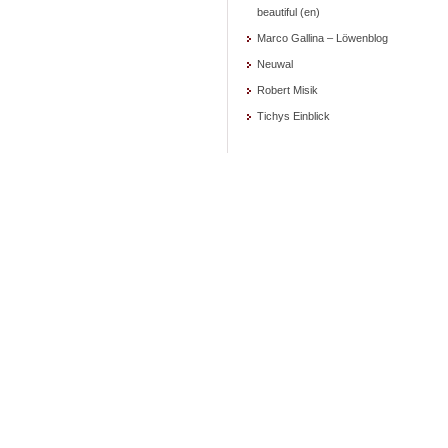
beautiful (en)
Marco Gallina – Löwenblog
Neuwal
Robert Misik
Tichys Einblick