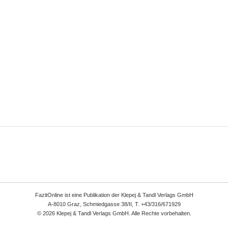
FazitOnline ist eine Publikation der Klepej & Tandl Verlags GmbH
A-8010 Graz, Schmiedgasse 38/II, T. +43/316/671929
© 2026 Klepej & Tandl Verlags GmbH. Alle Rechte vorbehalten.