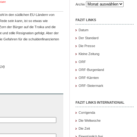
tare
Archiv
ohl in den südlichen EU-Ländern von
FAZIT LINKS
ede sein kann, ist so etwas wie
orn der Bürger auf die Troika und die
Datum
 und stille Resignation gefolgt. Aber der
Der Standard
e Gefahren für die schuldenfinanzierten
Die Presse
Kleine Zeitung
ORF
014)
ORF-Burgenland
ORF-Kärnten
ORF-Steiermark
FAZIT LINKS INTERNATIONAL
Corrigenda
Die Weltwoche
Die Zeit
Eigentümlich frei