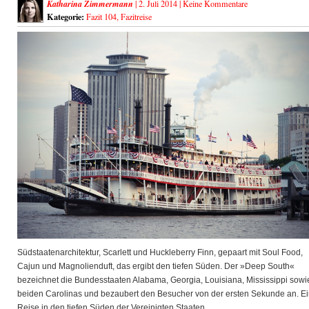
Katharina Zimmermann
| 2. Juli 2014 |
Keine Kommentare
Kategorie:
Fazit 104
,
Fazitreise
Südstaatenarchitektur, Scarlett und Huckleberry Finn, gepaart mit Soul Food,
Cajun und Magnolienduft, das ergibt den tiefen Süden. Der »Deep South«
bezeichnet die Bundesstaaten Alabama, Georgia, Louisiana,
Mississippi sowi
beiden Carolinas und bezaubert den Besucher von der ersten Sekunde an. E
Reise in den tiefen Süden der Vereinigten Staaten.