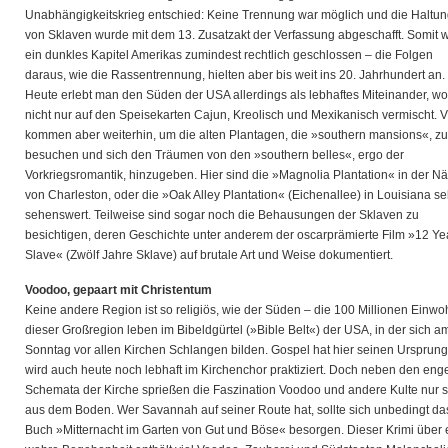
Unabhängigkeitskrieg entschied: Keine Trennung war möglich und die Haltu
von Sklaven wurde mit dem 13. Zusatzakt der Verfassung abgeschafft. Somit 
ein dunkles Kapitel Amerikas zumindest rechtlich geschlossen – die Folgen
daraus, wie die Rassentrennung, hielten aber bis weit ins 20. Jahrhundert an.
Heute erlebt man den Süden der USA allerdings als lebhaftes Miteinander, wo
nicht nur auf den Speisekarten Cajun, Kreolisch und Mexikanisch vermischt. V
kommen aber weiterhin, um die alten Plantagen, die »southern mansions«, zu
besuchen und sich den Träumen von den »southern belles«, ergo der
Vorkriegsromantik, hinzugeben. Hier sind die »Magnolia Plantation« in der N
von Charleston, oder die »Oak Alley Plantation« (Eichenallee) in Louisiana se
sehenswert. Teilweise sind sogar noch die Behausungen der Sklaven zu
besichtigen, deren Geschichte unter anderem der oscarprämierte Film »12 Ye
Slave« (Zwölf Jahre Sklave) auf brutale Art und Weise dokumentiert.
Voodoo, gepaart mit Christentum
Keine andere Region ist so religiös, wie der Süden – die 100 Millionen Einwo
dieser Großregion leben im Bibeldgürtel (»Bible Belt«) der USA, in der sich a
Sonntag vor allen Kirchen Schlangen bilden. Gospel hat hier seinen Ursprun
wird auch heute noch lebhaft im Kirchenchor praktiziert. Doch neben den eng
Schemata der Kirche sprießen die Faszination Voodoo und andere Kulte nur 
aus dem Boden. Wer Savannah auf seiner Route hat, sollte sich unbedingt da
Buch »Mitternacht im Garten von Gut und Böse« besorgen. Dieser Krimi über 