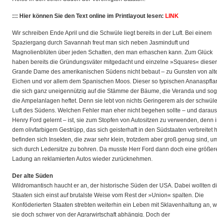
::: Hier können Sie den Text online im Printlayout lesen:
LINK
Wir schreiben Ende April und die Schwüle liegt bereits in der Luft. Bei einem
Spaziergang durch Savannah freut man sich neben Jasminduft und
Magnolienblüten über jeden Schatten, den man erhaschen kann. Zum Glück
haben bereits die Gründungsväter mitgedacht und einzelne »Squares« dieser
Grande Dame des amerikanischen Südens nicht bebaut – zu Gunsten von alt
Eichen und vor allem dem Spanischen Moos. Dieser so typischen Ananaspfla
die sich ganz uneigennützig auf die Stämme der Bäume, die Veranda und sog
die Ampelanlagen heftet. Denn sie lebt von nichts Geringerem als der schwül
Luft des Südens. Welchen Fehler man eher nicht begehen sollte – und daraus
Henry Ford gelernt – ist, sie zum Stopfen von Autositzen zu verwenden, denn 
dem olivfarbigem Gestrüpp, das sich geisterhaft in den Südstaaten verbreitet h
befinden sich Insekten, die zwar sehr klein, trotzdem aber groß genug sind, u
sich durch Ledersitze zu bohren. Da musste Herr Ford dann doch eine größer
Ladung an reklamierten Autos wieder zurücknehmen.
Der alte Süden
Wildromantisch haucht er an, der historische Süden der USA. Dabei wollten d
Staaten sich einst auf brutalste Weise vom Rest der »Union« spalten. Die
Konföderierten Staaten strebten weiterhin ein Leben mit Sklavenhaltung an, 
sie doch schwer von der Agrarwirtschaft abhängig. Doch der