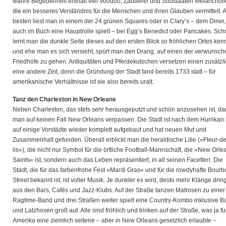
wahre Begebenheit enthält viel Voodoo, Zauberei und Südstaaten Melancholi
die ein besseres Verständnis für die Menschen und ihren Glauben vermittelt. 
besten liest man in einem der 24 grünen Squares oder in Clary’s – dem Diner,
auch im Buch eine Hauptrolle spielt – bei Egg’s Benedict oder Pancakes. Sch
lernt man die dunkle Seite dieses auf den ersten Blick so fröhlichen Ortes ken
und ehe man es sich versieht, spürt man den Drang, auf einen der verwunsc
Friedhöfe zu gehen. Antiquitäten und Pferdekutschen versetzen einen zusätzli
eine andere Zeit, denn die Gründung der Stadt fand bereits 1733 statt – für
amerikanische Verhältnisse ist sie also bereits uralt.
Tanz den Charleston in New Orleans
Neben Charleston, das stets sehr herausgeputzt und schön anzusehen ist, dar
man auf keinen Fall New Orleans verpassen. Die Stadt ist nach dem Hurrikan 
auf einige Vorstädte wieder komplett aufgebaut und hat neuen Mut und
Zusammenhalt gefunden. Überall erblickt man die heraldische Lilie (»Fleur-de
lis«), die nicht nur Symbol für die örtliche Football-Mannschaft, die »New Orle
Saints« ist, sondern auch das Leben repräsentiert, in all seinen Facetten. Die
Stadt, die für das farbenfrohe Fest »Mardi Gras« und für die rowdyhafte Bour
Street bekannt ist, ist voller Musik. Je dunkler es wird, desto mehr Klänge dri
aus den Bars, Cafés und Jazz-Klubs. Auf der Straße tanzen Matrosen zu einer
Ragtime-Band und drei Straßen weiter spielt eine Country-Kombo inklusive B
und Latzhosen groß auf. Alle sind fröhlich und trinken auf der Straße, was ja fü
Amerika eine ziemlich seltene – aber in New Orleans gesetzlich erlaubte –