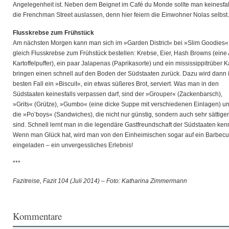
Angelegenheit ist. Neben dem Beignet im Café du Monde sollte man keinesfal
die Frenchman Street auslassen, denn hier feiern die Einwohner Nolas selbst.
Flusskrebse zum Frühstück
Am nächsten Morgen kann man sich im »Garden District« bei »Slim Goodies«
gleich Flusskrebse zum Frühstück bestellen: Krebse, Eier, Hash Browns (eine 
Kartoffelpuffer), ein paar Jalapenas (Paprikasorte) und ein mississippitrüber K
bringen einen schnell auf den Boden der Südstaaten zurück. Dazu wird dann 
besten Fall ein »Biscuit«, ein etwas süßeres Brot, serviert. Was man in den
Südstaaten keinesfalls verpassen darf, sind der »Grouper« (Zackenbarsch),
»Grits« (Grütze), »Gumbo« (eine dicke Suppe mit verschiedenen Einlagen) u
die »Po’boys« (Sandwiches), die nicht nur günstig, sondern auch sehr sättige
sind. Schnell lernt man in die legendäre Gastfreundschaft der Südstaaten ken
Wenn man Glück hat, wird man von den Einheimischen sogar auf ein Barbec
eingeladen – ein unvergessliches Erlebnis!
***
Fazitreise, Fazit 104 (Juli 2014) – Foto: Katharina Zimmermann
Kommentare