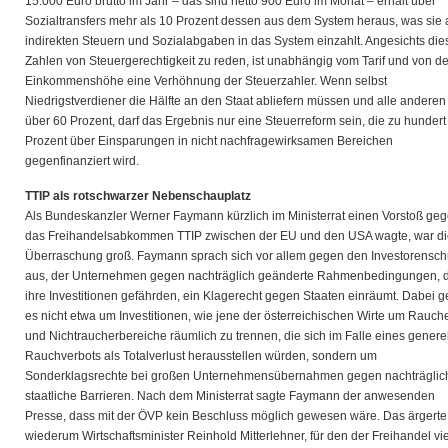
15.000 Euro brutto im Jahr – das sind netto 900 Euro im Monat – erhält über
Sozialtransfers mehr als 10 Prozent dessen aus dem System heraus, was sie 
indirekten Steuern und Sozialabgaben in das System einzahlt. Angesichts die
Zahlen von Steuergerechtigkeit zu reden, ist unabhängig vom Tarif und von de
Einkommenshöhe eine Verhöhnung der Steuerzahler. Wenn selbst
Niedrigstverdiener die Hälfte an den Staat abliefern müssen und alle anderen
über 60 Prozent, darf das Ergebnis nur eine Steuerreform sein, die zu hundert
Prozent über Einsparungen in nicht nachfragewirksamen Bereichen
gegenfinanziert wird.
TTIP als rotschwarzer Nebenschauplatz
Als Bundeskanzler Werner Faymann kürzlich im Ministerrat einen Vorstoß ge
das Freihandelsabkommen TTIP zwischen der EU und den USA wagte, war di
Überraschung groß. Faymann sprach sich vor allem gegen den Investorensch
aus, der Unternehmen gegen nachträglich geänderte Rahmenbedingungen, d
ihre Investitionen gefährden, ein Klagerecht gegen Staaten einräumt. Dabei g
es nicht etwa um Investitionen, wie jene der österreichischen Wirte um Rauch
und Nichtraucherbereiche räumlich zu trennen, die sich im Falle eines genere
Rauchverbots als Totalverlust herausstellen würden, sondern um
Sonderklagsrechte bei großen Unternehmensübernahmen gegen nachträglic
staatliche Barrieren. Nach dem Ministerrat sagte Faymann der anwesenden
Presse, dass mit der ÖVP kein Beschluss möglich gewesen wäre. Das ärgerte
wiederum Wirtschaftsminister Reinhold Mitterlehner, für den der Freihandel vie