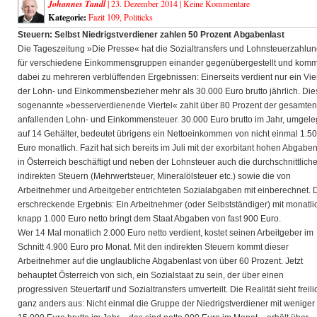
Johannes Tandl
| 23. Dezember 2014 |
Keine Kommentare
Kategorie:
Fazit 109
,
Politicks
Steuern: Selbst Niedrigstverdiener zahlen 50 Prozent Abgabenlast
Die Tageszeitung »Die Presse« hat die Sozialtransfers und Lohnsteuerzahlu
für verschiedene Einkommensgruppen einander
gegenübergestellt und komm
dabei zu mehreren verblüffenden Ergebnissen: Einerseits verdient nur ein Vier
der Lohn- und Einkommensbezieher mehr als 30.000 Euro brutto jährlich. Die
sogenannte »besserverdienende Viertel« zahlt über 80 Prozent der gesamten
anfallenden Lohn- und Einkommensteuer. 30.000 Euro brutto im Jahr, umgele
auf 14 Gehälter, bedeutet übrigens ein Nettoeinkommen von nicht einmal 1.5
Euro monatlich. Fazit hat sich bereits im Juli mit der exorbitant hohen Abgaben
in Österreich beschäftigt und neben der Lohnsteuer auch die durchschnittlich
indirekten Steuern (Mehrwertsteuer, Mineralölsteuer etc.) sowie die von
Arbeitnehmer und Arbeitgeber entrichteten Sozialabgaben mit einberechnet. 
erschreckende Ergebnis: Ein Arbeitnehmer (oder Selbstständiger) mit monatli
knapp 1.000 Euro netto bringt dem Staat Abgaben von fast 900 Euro.
Wer 14 Mal monatlich 2.000 Euro netto verdient, kostet seinen Arbeitgeber im
Schnitt 4.900 Euro pro Monat. Mit den indirekten Steuern kommt dieser
Arbeitnehmer auf die unglaubliche Abgabenlast von über 60 Prozent. Jetzt
behauptet Österreich von sich, ein Sozialstaat zu sein, der über einen
progressiven Steuertarif und Sozialtransfers umverteilt. Die Realität sieht freili
ganz anders aus: Nicht einmal die Gruppe der Niedrigstverdiener mit weniger 