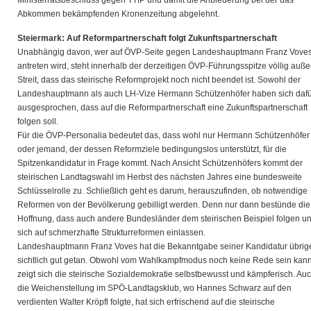
Ministerratsbeschluss gegen TTIP und damit die Anbiederung bei der das
Abkommen bekämpfenden Kronenzeitung abgelehnt.
Steiermark: Auf Reformpartnerschaft folgt Zukunftspartnerschaft
Unabhängig davon, wer auf ÖVP-Seite gegen Landeshauptmann Franz Vove
antreten wird, steht innerhalb der derzeitigen ÖVP-Führungsspitze völlig auße
Streit, dass das steirische Reformprojekt noch nicht beendet ist. Sowohl der
Landeshauptmann als auch LH-Vize Hermann Schützenhöfer haben sich dafü
ausgesprochen, dass auf die Reformpartnerschaft eine Zukunftspartnerschaft
folgen soll.
Für die ÖVP-Personalia bedeutet das, dass wohl nur Hermann Schützenhöfer
oder jemand, der dessen Reformziele bedingungslos unterstützt, für die
Spitzenkandidatur in Frage kommt. Nach Ansicht Schützenhöfers kommt der
steirischen Landtagswahl im Herbst des nächsten Jahres eine bundesweite
Schlüsselrolle zu. Schließlich geht es darum, herauszufinden, ob notwendige
Reformen von der Bevölkerung gebilligt werden. Denn nur dann bestünde die
Hoffnung, dass auch andere Bundesländer dem steirischen Beispiel folgen u
sich auf schmerzhafte Strukturreformen einlassen.
Landeshauptmann Franz Voves hat die Bekanntgabe seiner Kandidatur übrig
sichtlich gut getan. Obwohl vom Wahlkampfmodus noch keine Rede sein kann
zeigt sich die steirische Sozialdemokratie selbstbewusst und kämpferisch. Au
die Weichenstellung im SPÖ-Landtagsklub, wo Hannes Schwarz auf den
verdienten Walter Kröpfl folgte, hat sich erfrischend auf die steirische