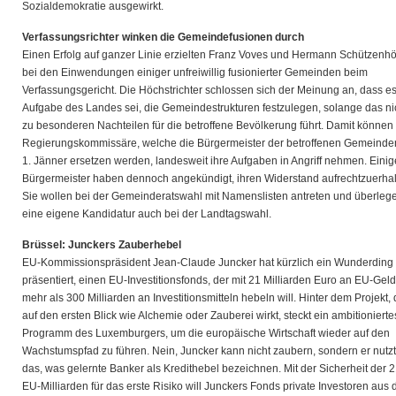
Sozialdemokratie ausgewirkt.
Verfassungsrichter winken die Gemeindefusionen durch
Einen Erfolg auf ganzer Linie erzielten Franz Voves und Hermann Schützenhö
bei den Einwendungen einiger unfreiwillig fusionierter Gemeinden beim
Verfassungsgericht. Die Höchstrichter schlossen sich der Meinung an, dass e
Aufgabe des Landes sei, die Gemeindestrukturen festzulegen, solange das ni
zu besonderen Nachteilen für die betroffene Bevölkerung führt. Damit können
Regierungskommissäre, welche die Bürgermeister der betroffenen Gemeinde
1. Jänner ersetzen werden, landesweit ihre Aufgaben in Angriff nehmen. Einig
Bürgermeister haben dennoch angekündigt, ihren Widerstand aufrechtzuerhal
Sie wollen bei der Gemeinderatswahl mit Namenslisten antreten und überleg
eine eigene Kandidatur auch bei der Landtagswahl.
Brüssel: Junckers Zauberhebel
EU-Kommissionspräsident Jean-Claude Juncker hat kürzlich ein Wunderding
präsentiert, einen EU-Investitionsfonds, der mit 21 Milliarden Euro an EU-Gel
mehr als 300 Milliarden an Investitionsmitteln hebeln will. Hinter dem Projekt,
auf den ersten Blick wie Alchemie oder Zauberei wirkt, steckt ein ambitionierte
Programm des Luxemburgers, um die europäische Wirtschaft wieder auf den
Wachstumspfad zu führen. Nein, Juncker kann nicht zaubern, sondern er nutzt
das, was gelernte Banker als Kredithebel bezeichnen. Mit der Sicherheit der 
EU-Milliarden für das erste Risiko will Junckers Fonds private Investoren aus 