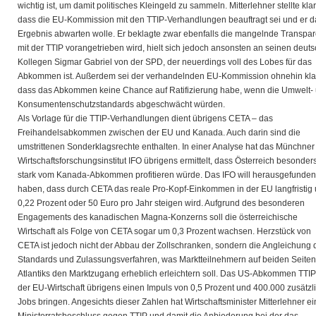
wichtig ist, um damit politisches Kleingeld zu sammeln. Mitterlehner stellte klar
dass die EU-Kommission mit den TTIP-Verhandlungen beauftragt sei und er d
Ergebnis abwarten wolle. Er beklagte zwar ebenfalls die mangelnde Transpar
mit der TTIP vorangetrieben wird, hielt sich jedoch ansonsten an seinen deut
Kollegen Sigmar Gabriel von der SPD, der neuerdings voll des Lobes für das
Abkommen ist. Außerdem sei der verhandelnden EU-Kommission ohnehin kla
dass das Abkommen keine Chance auf Ratifizierung habe, wenn die Umwelt-
Konsumentenschutzstandards abgeschwächt würden.
Als Vorlage für die TTIP-Verhandlungen dient übrigens CETA – das
Freihandelsabkommen zwischen der EU und Kanada. Auch darin sind die
umstrittenen Sonderklagsrechte enthalten. In einer Analyse hat das Münchner
Wirtschaftsforschungsinstitut IFO übrigens ermittelt, dass Österreich besonder
stark vom Kanada-Abkommen profitieren würde. Das IFO will herausgefunden
haben, dass durch CETA das reale Pro-Kopf-Einkommen in der EU langfristig
0,22 Prozent oder 50 Euro pro Jahr steigen wird. Aufgrund des besonderen
Engagements des kanadischen Magna-Konzerns soll die österreichische
Wirtschaft als Folge von CETA sogar um 0,3 Prozent wachsen. Herzstück von
CETA ist jedoch nicht der Abbau der Zollschranken, sondern die Angleichung 
Standards und Zulassungsverfahren, was Marktteilnehmern auf beiden Seiten
Atlantiks den Marktzugang erheblich erleichtern soll. Das US-Abkommen TTIP 
der EU-Wirtschaft übrigens einen Impuls von 0,5 Prozent und 400.000 zusätzl
Jobs bringen. Angesichts dieser Zahlen hat Wirtschaftsminister Mitterlehner e