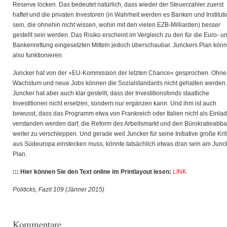
Reserve locken. Das bedeutet natürlich, dass wieder der Steuerzahler zuerst
haftet und die privaten Investoren (in Wahrheit werden es Banken und Institut
sein, die ohnehin nicht wissen, wohin mit den vielen EZB-Milliarden) besser
gestellt sein werden. Das Risiko erscheint im Vergleich zu den für die Euro- u
Bankenrettung eingesetzten Mitteln jedoch überschaubar. Junckers Plan könn
also funktionieren.
Juncker hat von der »EU-Kommission der letzten Chance« gesprochen. Ohne
Wachstum und neue Jobs können die Sozialstandards nicht gehalten werden.
Juncker hat aber auch klar gestellt, dass der Investitionsfonds staatliche
Investitionen nicht ersetzen, sondern nur ergänzen kann. Und ihm ist auch
bewusst, dass das Programm etwa von Frankreich oder Italien nicht als Einla
verstanden werden darf, die Reform des Arbeitsmarkt und den Bürokratieabb
weiter zu verschleppen. Und gerade weil Juncker für seine Initiative große Krit
aus Südeuropa einstecken muss, könnte tatsächlich etwas dran sein am Junc
Plan.
::: Hier können Sie den Text online im Printlayout lesen:
LINK
Politicks, Fazit 109 (Jänner 2015)
Kommentare