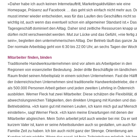
»Daher habe ich auch keinen Internetauftritt, Marketingaktivitäten wie eine
Homepage, Präsenz auf Facebook … das geht sich einfach nicht mehr aus. D
musst immer wieder entscheiden, was für das Laufen des Geschäftes nicht so
wichtig ist, auch wenn das eventuell schon ein allgemeiner Standard ist.« Das
Tagesgeschäft dominiert den Alltag. Daher sind zeitliche Ressourcen knapp u
dürfen nicht verschwendet werden. Mut zur Lücke und das Gefühl, »nie fertig 
sein«, begleiten den unternehmerischen Alltag. Der Betrieb läuft das ganze Ja
Der normale Arbeitstag geht von 6:30 bis 22:00 Uhr, an sechs Tagen der Woch
Mitarbeiter finden, binden
Traditionelle Handwerksunternehmen sind vor allem als Arbeitgeber in den
Regionen von essenzieller Bedeutung. Jeder dritte Beschäftigte im ländlichen
Raum findet seinen Arbeitsplatz in einem solchen Unternehmen. Fast die Hälf
der österreichischen Unternehmen sind traditionelle Handwerksbetriebe, die
als 500.000 Personen Arbeit geben und jeden zweiten Lehrling in Österreich
ausbilden. Werner Fleck hat zwei Mitarbeiter. Diese schätzen die Flexibilität, d
abwechslungsreichen Tätigkeiten, den direkten Umgang mit Kunden und das 
Betriebsklima. »Ich kann gut mit meinen Leuten, ich kann mich gut auf Mensc
einstellen«, sagt Werner Fleck. »Ich kann meine Erwartungen mit denen der
Mitarbeiter abgleichen. Mein Sohn arbeitet jetzt auch wieder bei mir. Da er seit
kurzem Vater ist, kann er seine Arbeitsstunden auch so gestalten, um auch für 
Familie Zeit zu haben. Ich bin auch nicht ganz der Strenge. Orientierung am