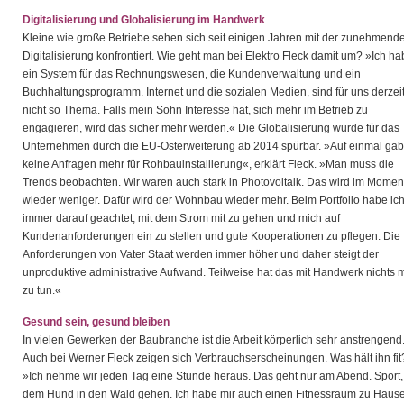
Digitalisierung und Globalisierung im Handwerk
Kleine wie große Betriebe sehen sich seit einigen Jahren mit der zunehmend
Digitalisierung konfrontiert. Wie geht man bei Elektro Fleck damit um? »Ich h
ein System für das Rechnungswesen, die Kundenverwaltung und ein
Buchhaltungsprogramm. Internet und die sozialen Medien, sind für uns derzei
nicht so Thema. Falls mein Sohn Interesse hat, sich mehr im Betrieb zu
engagieren, wird das sicher mehr werden.« Die Globalisierung wurde für das
Unternehmen durch die EU-Osterweiterung ab 2014 spürbar. »Auf einmal gab
keine Anfragen mehr für Rohbauinstallierung«, erklärt Fleck. »Man muss die
Trends beobachten. Wir waren auch stark in Photovoltaik. Das wird im Momen
wieder weniger. Dafür wird der Wohnbau wieder mehr. Beim Portfolio habe ic
immer darauf geachtet, mit dem Strom mit zu gehen und mich auf
Kundenanforderungen ein zu stellen und gute Kooperationen zu pflegen. Die
Anforderungen von Vater Staat werden immer höher und daher steigt der
unproduktive administrative Aufwand. Teilweise hat das mit Handwerk nichts 
zu tun.«
Gesund sein, gesund bleiben
In vielen Gewerken der Baubranche ist die Arbeit körperlich sehr anstrengend
Auch bei Werner Fleck zeigen sich Verbrauchserscheinungen. Was hält ihn fit
»Ich nehme wir jeden Tag eine Stunde heraus. Das geht nur am Abend. Sport,
dem Hund in den Wald gehen. Ich habe mir auch einen Fitnessraum zu Haus