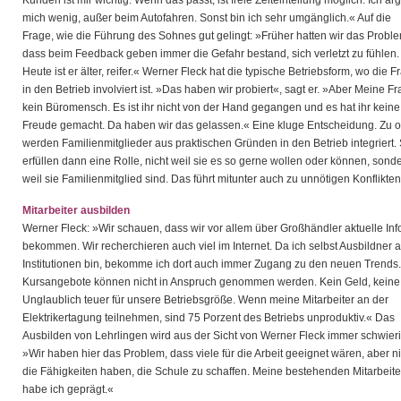
Kunden ist mir wichtig. Wenn das passt, ist freie Zeiteinteilung möglich. Ich är
mich wenig, außer beim Autofahren. Sonst bin ich sehr umgänglich.« Auf die
Frage, wie die Führung des Sohnes gut gelingt: »Früher hatten wir das Proble
dass beim Feedback geben immer die Gefahr bestand, sich verletzt zu fühlen.
Heute ist er älter, reifer.« Werner Fleck hat die typische Betriebsform, wo die F
in den Betrieb involviert ist. »Das haben wir probiert«, sagt er. »Aber Meine Fra
kein Büromensch. Es ist ihr nicht von der Hand gegangen und es hat ihr keine
Freude gemacht. Da haben wir das gelassen.« Eine kluge Entscheidung. Zu o
werden Familienmitglieder aus praktischen Gründen in den Betrieb integriert. 
erfüllen dann eine Rolle, nicht weil sie es so gerne wollen oder können, sond
weil sie Familienmitglied sind. Das führt mitunter auch zu unnötigen Konflikten
Mitarbeiter ausbilden
Werner Fleck: »Wir schauen, dass wir vor allem über Großhändler aktuelle Inf
bekommen. Wir recherchieren auch viel im Internet. Da ich selbst Ausbildner 
Institutionen bin, bekomme ich dort auch immer Zugang zu den neuen Trends.
Kursangebote können nicht in Anspruch genommen werden. Kein Geld, keine 
Unglaublich teuer für unsere Betriebsgröße. Wenn meine Mitarbeiter an der
Elektrikertagung teilnehmen, sind 75 Porzent des Betriebs unproduktiv.« Das
Ausbilden von Lehrlingen wird aus der Sicht von Werner Fleck immer schwieri
»Wir haben hier das Problem, dass viele für die Arbeit geeignet wären, aber ni
die Fähigkeiten haben, die Schule zu schaffen. Meine bestehenden Mitarbeite
habe ich geprägt.«