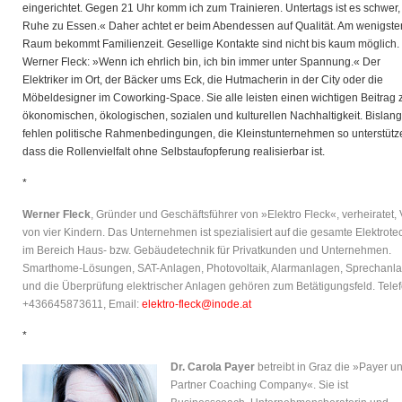
eingerichtet. Gegen 21 Uhr komm ich zum Trainieren. Untertags ist es schwer,
Ruhe zu Essen.« Daher achtet er beim Abendessen auf Qualität. Am wenigste
Raum bekommt Familienzeit. Gesellige Kontakte sind nicht bis kaum möglich.
Werner Fleck: »Wenn ich ehrlich bin, ich bin immer unter Spannung.« Der
Elektriker im Ort, der Bäcker ums Eck, die Hutmacherin in der City oder die
Möbeldesigner im Coworking-Space. Sie alle leisten einen wichtigen Beitrag 
ökonomischen, ökologischen, sozialen und kulturellen Nachhaltigkeit. Bislang
fehlen politische Rahmenbedingungen, die Kleinstunternehmen so unterstütz
dass die Rollenvielfalt ohne Selbstaufopferung realisierbar ist.
*
Werner Fleck
, Gründer und Geschäftsführer von »Elektro Fleck«, verheiratet, 
von vier Kindern. Das Unternehmen ist spezialisiert auf die gesamte Elektrote
im Bereich Haus- bzw. Gebäudetechnik für Privatkunden und Unternehmen.
Smarthome-Lösungen, SAT-Anlagen, Photovoltaik, Alarmanlagen, Sprechanl
und die Überprüfung elektrischer Anlagen gehören zum Betätigungsfeld. Telef
+436645873611, Email:
elektro-fleck@inode.at
*
Dr. Carola Payer
betreibt in Graz die »Payer u
Partner Coaching Company«. Sie ist