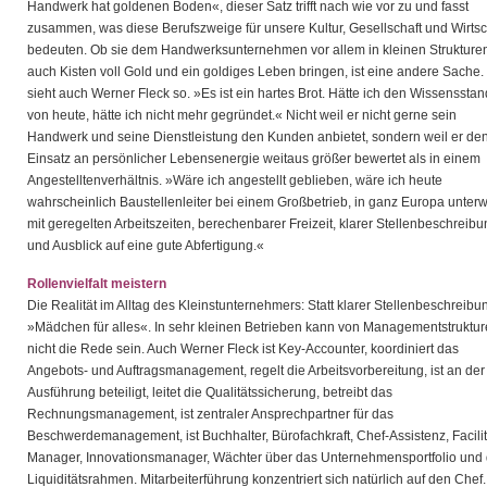
Handwerk hat goldenen Boden«, dieser Satz trifft nach wie vor zu und fasst
zusammen, was diese Berufszweige für unsere Kultur, Gesellschaft und Wirtsc
bedeuten. Ob sie dem Handwerksunternehmen vor allem in kleinen Strukture
auch Kisten voll Gold und ein goldiges Leben bringen, ist eine andere Sache.
sieht auch Werner Fleck so. »Es ist ein hartes Brot. Hätte ich den Wissensstan
von heute, hätte ich nicht mehr gegründet.« Nicht weil er nicht gerne sein
Handwerk und seine Dienstleistung den Kunden anbietet, sondern weil er de
Einsatz an persönlicher Lebensenergie weitaus größer bewertet als in einem
Angestelltenverhältnis. »Wäre ich angestellt geblieben, wäre ich heute
wahrscheinlich Baustellenleiter bei einem Großbetrieb, in ganz Europa unter
mit geregelten Arbeitszeiten, berechenbarer Freizeit, klarer Stellenbeschreib
und Ausblick auf eine gute Abfertigung.«
Rollenvielfalt meistern
Die Realität im Alltag des Kleinstunternehmers: Statt klarer Stellenbeschreibu
»Mädchen für alles«. In sehr kleinen Betrieben kann von Managementstruktu
nicht die Rede sein. Auch Werner Fleck ist Key-Accounter, koordiniert das
Angebots- und Auftragsmanagement, regelt die Arbeitsvorbereitung, ist an der
Ausführung beteiligt, leitet die Qualitätssicherung, betreibt das
Rechnungsmanagement, ist zentraler Ansprechpartner für das
Beschwerdemanagement, ist Buchhalter, Bürofachkraft, Chef-Assistenz, Facilit
Manager, Innovationsmanager, Wächter über das Unternehmensportfolio und
Liquiditätsrahmen. Mitarbeiterführung konzentriert sich natürlich auf den Chef.