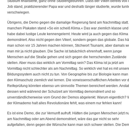
Studium finalisierte, ganz ohne Studiengebühren. Dass der Vikerl bereits voll 
Job stand, praktizierender Papa war und deshalb länger studierte, wurde tunli
verschwiegen.
Übrigens, die Demo gegen die damalige Regierung fand am Nachmittag statt.
manchen Plakaten stand »So ein scheiß Klima.« Das war ziemlich klasse und 
habe dabei lustige Leute kennengelernt. Heute wird ja auch gegen das Klima
demonstriert. Also nicht gegen den Vikerl, sondern gegen das globale. Das hä
man schon vor 15 Jahren machen können, Stichwort Tsunami, aber damals wo
man mir ja nicht glauben. Die Sache ist tatsächlich ehrenhaft, wenn junge
Menschen auf die Straße gehen und sich gegen die herrschenden Zustände
stellen. Aber muss das wirklich am Vormittag sein? Das Klima ist ja jetzt am
Vormittag nicht schlechter als am Nachmittag. So wirklich viel hat es mit unse
Bildungssystem auch nicht zu tun. Von Geographie bis zur Biologie kann man
den Klimaschutz ziemlich viel lernen. Die vorwissenschaftlichen Arbeiten vor 
Reifeprüfung könnten ebenso um sinnvolle Themen bereichert werden. Anstat
dessen wird während der Schulzeit am Vormittag demonstriert und so
unverständlicherweise vom Grund der Demos abgelenkt. Warum eigentlich? 
der Klimademo halt alles Revolutionäre fehlt, was einem nur fehlen kann!
Es ist eine Demo, die zur Vernunft aufruft. Hätten die jungen Menschen jetzt n
am Nachmittag oder am Abend demonstriert, wäre das gar nicht so sehr
aufgefallen, denn gegen die Wünsche kann man sich schwer stellen. Die De