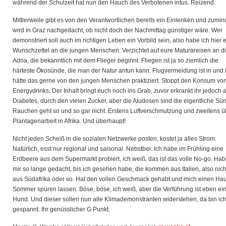
während der Schulzeit hat nun den Hauch des Verbotenen intus. Reizend.
Mittlerweile gibt es von den Verantwortlichen bereits ein Einlenken und zumin
wird in Graz nachgedacht, ob nicht doch der Nachmittag günstiger wäre. Wer
demonstriert soll auch im richtigen Leben ein Vorbild sein, also habe ich hier 
Wunschzettel an die jungen Menschen: Verzichtet auf eure Maturareisen an d
Adria, die bekanntlich mit dem Flieger beginnt. Fliegen ist ja so ziemlich die
härteste Ökosünde, die man der Natur antun kann. Flugvermeidung ist in und 
hätte das gerne von den jungen Menschen praktiziert. Stoppt den Konsum vo
Energydrinks. Der Inhalt bringt euch noch ins Grab, zuvor erkrankt ihr jedoch 
Diabetes, durch den vielen Zucker, aber die Aludosen sind die eigentliche Sü
Rauchen geht so und so gar nicht. Erstens Luftverschmutzung und zweitens ü
Plantagenarbeit in Afrika. Und überhaupt!
Nicht jeden Scheiß in die sozialen Netzwerke posten, kostet ja alles Strom.
Natürlich, esst nur regional und saisonal. Nebstbei: Ich habe im Frühling eine
Erdbeere aus dem Supermarkt probiert, ich weiß, das ist das volle No-go. Hab
mir so lange gedacht, bis ich gesehen habe, die kommen aus Italien, also nich
aus Südafrika oder so. Hat den vollen Geschmack gehabt und mich einen Ha
Sommer spüren lassen. Böse, böse, ich weiß, aber die Verführung ist eben ei
Hund. Und dieser sollen nun alle Klimademonstranten widerstehen, da bin ich
gespannt. Ihr genüsslicher G Punkt.