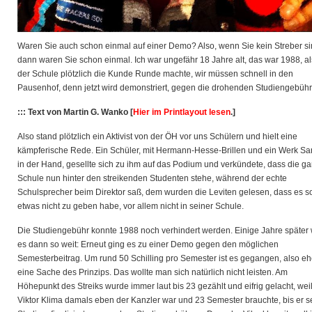
Waren Sie auch schon einmal auf einer Demo? Also, wenn Sie kein Streber si
dann waren Sie schon einmal. Ich war ungefähr 18 Jahre alt, das war 1988, al
der Schule plötzlich die Kunde Runde machte,
wir müssen schnell in den
Pausenhof, denn jetzt wird demonstriert, gegen die drohenden Studiengebühr
::: Text von Martin G. Wanko [
Hier im Printlayout lesen
.]
Also stand plötzlich ein Aktivist von der ÖH vor uns Schülern und hielt eine
kämpferische Rede. Ein Schüler, mit Hermann-Hesse-Brillen und ein Werk Sar
in der Hand, gesellte sich zu ihm auf das Podium und verkündete, dass die g
Schule nun hinter den streikenden Studenten stehe, während der echte
Schulsprecher beim Direktor saß, dem wurden die Leviten gelesen, dass es s
etwas nicht zu geben habe, vor allem nicht in seiner Schule.
Die Studiengebühr konnte 1988 noch verhindert werden. Einige Jahre später
es dann so weit: Erneut ging es zu einer Demo gegen den möglichen
Semesterbeitrag. Um rund 50 Schilling pro Semester ist es gegangen, also eh
eine Sache des Prinzips. Das wollte man sich natürlich nicht leisten. Am
Höhepunkt des Streiks wurde immer laut bis 23 gezählt und eifrig gelacht, wei
Viktor Klima damals eben der Kanzler war und 23 Semester brauchte, bis er s