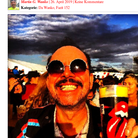
Martin G. Wanko
| 26. April 2019 |
Keine Kommentare
Kategorie:
Da Wanko
,
Fazit 152