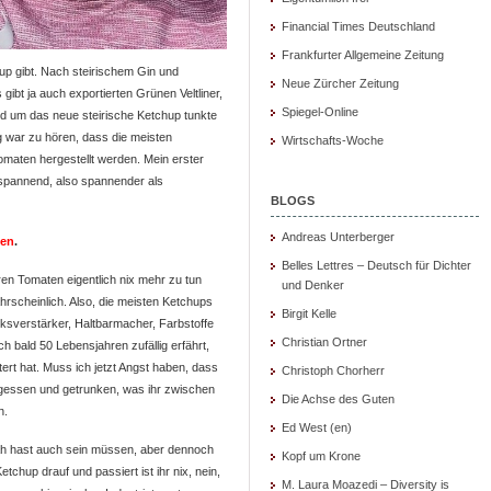
Financial Times Deutschland
Frankfurter Allgemeine Zeitung
hup gibt. Nach steirischem Gin und
Neue Zürcher Zeitung
gibt ja auch exportierten Grünen Veltliner,
Spiegel-Online
d um das neue steirische Ketchup tunkte
ng war zu hören, dass die meisten
Wirtschafts-Woche
maten hergestellt werden. Mein erster
 spannend, also spannender als
BLOGS
Andreas Unterberger
sen
.
Belles Lettres – Deutsch für Dichter
ren Tomaten eigentlich nix mehr zu tun
und Denker
scheinlich. Also, die meisten Ketchups
Birgit Kelle
ksverstärker, Haltbarmacher, Farbstoffe
Christian Ortner
ch bald 50 Lebensjahren zufällig erfährt,
ert hat. Muss ich jetzt Angst haben, dass
Christoph Chorherr
gegessen und getrunken, was ihr zwischen
Die Achse des Guten
n.
Ed West (en)
 zäh hast auch sein müssen, aber dennoch
Kopf um Krone
tchup drauf und passiert ist ihr nix, nein,
M. Laura Moazedi – Diversity is