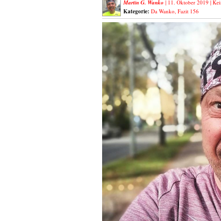
Martin G. Wanko
| 11. Oktober 2019 |
Kei
Kategorie:
Da Wanko
,
Fazit 156