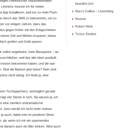
ch wegen chinesischer Industrietomaten
beautiful (en)
 Letztens musste ich für meine
Marco Gallina – Löwenblog
App installieren, weil nur so mein Push-
Tan durch das SMS zu bekommen, sei zu
Neuwal
ber vor einigen Jahren, dass das
Robert Misik
Also gegen früher mit den Erlagscheinen
Tichys Einblick
ysteme Zeit und Mühen ersparen, etwas
einfach greifen und Geld sparen.
mir online angeboten, mein Bausparen – au
uschließen, weil das alte eben ausläuft.
 Provision bekommen haben, und die war
n. Sind die Banken jetzt böse? Nein sind
tens nicht witzig. Ich finde ja, eine
meinem Tschepperherz, womöglich gerade
gt vier Stents in sich, Sie wissen ja, ich
st eine ziemlich undramatische
el. Jetzt werde ich nicht mehr meinen
ja auch, dabei sein im positiven Sinne.
er, als wenn ich mir ein spannendes
und danach auch ein Bier trinken. Wird auch