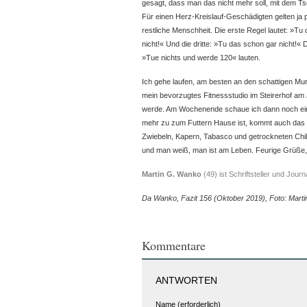
gesagt, dass man das nicht mehr soll, mit dem Ts
Für einen Herz-Kreislauf-Geschädigten gelten ja pr
restliche Menschheit. Die erste Regel lautet: »Tu
nicht!« Und die dritte: »Tu das schon gar nicht!« 
»Tue nichts und werde 120« lauten.
Ich gehe laufen, am besten an den schattigen Mu
mein bevorzugtes Fitnessstudio im Steirerhof am 
werde. Am Wochenende schaue ich dann noch ein
mehr zu zum Futtern Hause ist, kommt auch das K
Zwiebeln, Kapern, Tabasco und getrockneten Chil
und man weiß, man ist am Leben. Feurige Grüße, I
Martin G. Wanko
(49) ist Schriftsteller und Journ
Da Wanko, Fazit 156 (Oktober 2019), Foto: Mart
Kommentare
ANTWORTEN
Name (erforderlich)