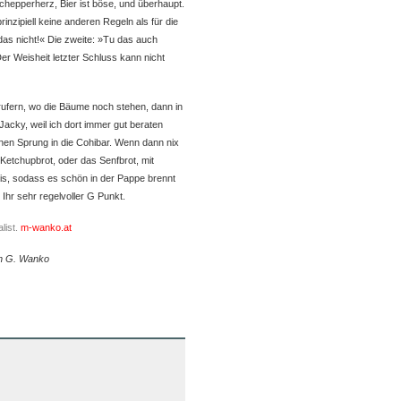
chepperherz, Bier ist böse, und überhaupt.
inzipiell keine anderen Regeln als für die
 das nicht!« Die zweite: »Tu das auch
Der Weisheit letzter Schluss kann nicht
rufern, wo die Bäume noch stehen, dann in
Jacky, weil ich dort immer gut beraten
en Sprung in die Cohibar. Wenn dann nix
etchupbrot, oder das Senfbrot, mit
is, sodass es schön in der Pappe brennt
hr sehr regelvoller G Punkt.
alist.
m-wanko.at
in G. Wanko