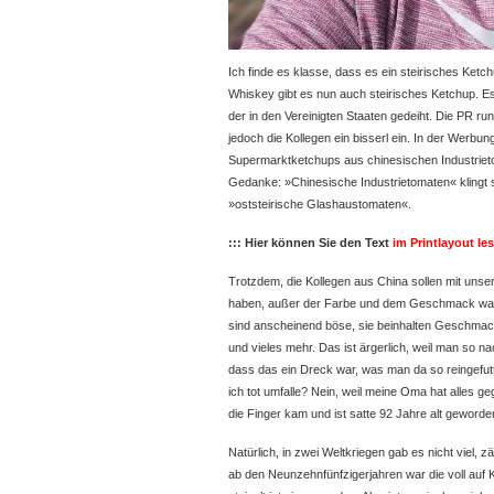
Ich finde es klasse, dass es ein steirisches Ketc
Whiskey gibt es nun auch steirisches Ketchup. Es 
der in den Vereinigten Staaten gedeiht. Die PR
run
jedoch die Kollegen ein bisserl ein. In der Werbu
Supermarktketchups aus chinesischen Industrieto
Gedanke: »Chinesische Industrietomaten« klingt
»oststeirische Glashaustomaten«.
::: Hier können Sie den Text
im Printlayout le
Trotzdem, die Kollegen aus China sollen mit unse
haben, außer der Farbe und dem Geschmack wahr
sind anscheinend böse, sie beinhalten Geschmac
und vieles mehr. Das ist ärgerlich, weil man so na
dass das ein Dreck war, was man da so reingefutt
ich tot umfalle? Nein, weil meine Oma hat alles 
die Finger kam und ist satte 92 Jahre alt geworde
Natürlich, in zwei Weltkriegen gab es nicht viel,
ab den Neunzehnfünfzigerjahren war die voll auf Ke