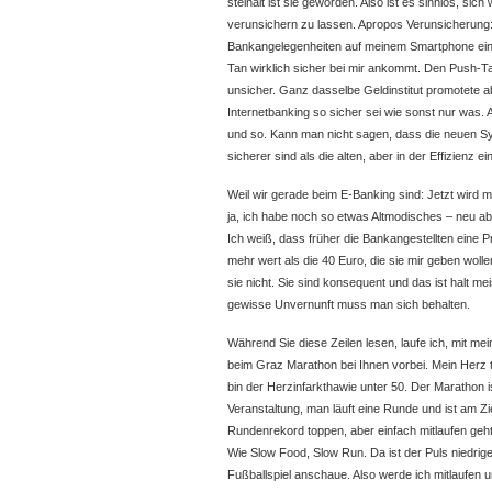
steinalt ist sie geworden. Also ist es sinnlos, si
verunsichern zu lassen. Apropos Verunsicherung:
Bankangelegenheiten auf meinem Smartphone eine 
Tan wirklich sicher bei mir ankommt. Den Push-
unsicher. Ganz dasselbe Geldinstitut promotete a
Internetbanking so sicher sei wie sonst nur was. 
und so. Kann man nicht sagen, dass die neuen S
sicherer sind als die alten, aber in der Effizienz 
Weil wir gerade beim E-Banking sind: Jetzt wird 
ja, ich habe noch so etwas Altmodisches – neu abz
Ich weiß, dass früher die Bankangestellten eine
mehr wert als die 40 Euro, die sie mir geben wolle
sie nicht. Sie sind konsequent und das ist halt meis
gewisse Unvernunft muss man sich behalten.
Während Sie diese Zeilen lesen, laufe ich, mit 
beim Graz Marathon bei Ihnen vorbei. Mein Herz trä
bin der Herzinfarkthawie unter 50. Der Marathon i
Veranstaltung, man läuft eine Runde und ist am Zi
Rundenrekord toppen, aber einfach mitlaufen geht 
Wie Slow Food, Slow Run. Da ist der Puls niedrig
Fußballspiel anschaue. Also werde ich mitlaufen 