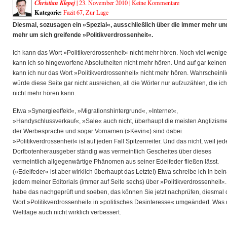
Christian Klepej
| 23. November 2010 |
Keine Kommentare
Kategorie:
Fazit 67
,
Zur Lage
Diesmal, sozusagen ein »Spezial«, ausschließlich über die immer mehr un
mehr um sich greifende »Politikverdrossenheit«.
Ich kann das Wort »Politikverdrossenheit« nicht mehr hören. Noch viel wenige
kann ich so hingeworfene Absolutheiten nicht mehr hören. Und auf gar keinen 
kann ich nur das Wort »Politikverdrossenheit« nicht mehr hören. Wahrscheinli
würde diese Seite gar nicht ausreichen, all die Wörter nur aufzuzählen, die ich
nicht mehr hören kann.
Etwa »Synergieeffekt«, »Migrationshintergrund«, »Internet«,
»Handyschlussverkauf«, »Sale« auch nicht, überhaupt die meisten Anglizisme
der Werbesprache und sogar Vornamen (»Kevin«) sind dabei.
»Politikverdrossenheit« ist auf jeden Fall Spitzenreiter. Und das nicht, weil jed
Dorfbotenherausgeber ständig was vermeintlich Gescheites über dieses
vermeintlich allgegenwärtige Phänomen aus seiner Edelfeder fließen lässt.
(»Edelfeder« ist aber wirklich überhaupt das Letzte!) Etwa schreibe ich in bei
jedem meiner Editorials (immer auf Seite sechs) über »Politikverdrossenheit«.
habe das nachgeprüft und soeben, das können Sie jetzt nachprüfen, diesmal 
Wort »Politikverdrossenheit« in »politisches Desinteresse« umgeändert. Was 
Weltlage auch nicht wirklich verbessert.