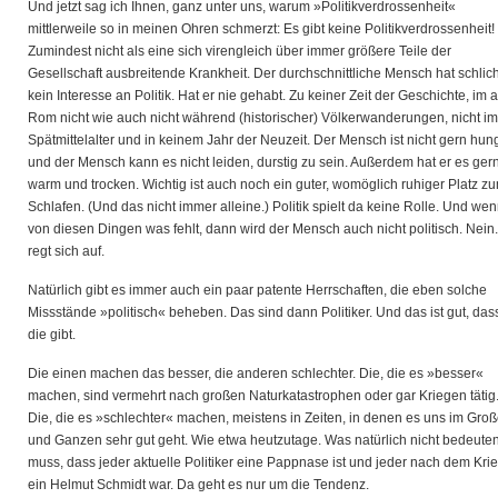
Und jetzt sag ich Ihnen, ganz unter uns, warum »Politikverdrossenheit«
mittlerweile so in meinen Ohren schmerzt: Es gibt keine Politikverdrossenheit!
Zumindest nicht als eine sich virengleich über immer größere Teile der
Gesellschaft ausbreitende Krankheit. Der durchschnittliche Mensch hat schlich
kein Interesse an Politik. Hat er nie gehabt. Zu keiner Zeit der Geschichte, im a
Rom nicht wie auch nicht während (historischer) Völkerwanderungen, nicht im
Spätmittelalter und in keinem Jahr der Neuzeit. Der Mensch ist nicht gern hun
und der Mensch kann es nicht leiden, durstig zu sein. Außerdem hat er es ger
warm und trocken. Wichtig ist auch noch ein guter, womöglich ruhiger Platz z
Schlafen. (Und das nicht immer alleine.) Politik spielt da keine Rolle. Und we
von diesen Dingen was fehlt, dann wird der Mensch auch nicht politisch. Nein.
regt sich auf.
Natürlich gibt es immer auch ein paar patente Herrschaften, die eben solche
Missstände »politisch« beheben. Das sind dann Politiker. Und das ist gut, das
die gibt.
Die einen machen das besser, die anderen schlechter. Die, die es »besser«
machen, sind vermehrt nach großen Naturkatastrophen oder gar Kriegen tätig
Die, die es »schlechter« machen, meistens in Zeiten, in denen es uns im Gro
und Ganzen sehr gut geht. Wie etwa heutzutage. Was natürlich nicht bedeute
muss, dass jeder aktuelle Politiker eine Pappnase ist und jeder nach dem Kri
ein Helmut Schmidt war. Da geht es nur um die Tendenz.