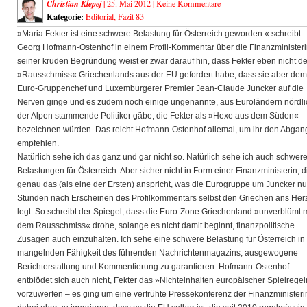
Christian Klepej
| 25. Mai 2012 |
Keine Kommentare
Kategorie:
Editorial
,
Fazit 83
»Maria Fekter ist eine schwere Belastung für Österreich geworden.« schreibt
Georg Hofmann-Ostenhof in einem Profil-Kommentar über die Finanzministerin
seiner kruden Begründung weist er zwar darauf hin, dass Fekter eben nicht d
»Rausschmiss« Griechenlands aus der EU gefordert habe,
dass sie aber dem
Euro-Gruppenchef und Luxemburgerer Premier Jean-Claude Juncker auf die
Nerven ginge und es zudem noch einige ungenannte, aus Euroländern nördli
der Alpen stammende Politiker gäbe, die Fekter als »Hexe aus dem Süden«
bezeichnen würden. Das reicht Hofmann-Ostenhof allemal, um ihr den Abgan
empfehlen.
Natürlich sehe ich das ganz und gar nicht so. Natürlich sehe ich auch schwer
Belastungen für Österreich. Aber sicher nicht in Form einer Finanzministerin, d
genau das (als eine der Ersten) anspricht, was die Eurogruppe um Juncker nu
Stunden nach Erscheinen des Profilkommentars selbst den Griechen ans Her
legt. So schreibt der Spiegel, dass die Euro-Zone Griechenland »unverblümt m
dem Rausschmiss« drohe, solange es nicht damit beginnt, finanzpolitische
Zusagen auch einzuhalten. Ich sehe eine schwere Belastung für Österreich in
mangelnden Fähigkeit des führenden Nachrichtenmagazins, ausgewogene
Berichterstattung und Kommentierung zu garantieren. Hofmann-Ostenhof
entblödet sich auch nicht, Fekter das »Nichteinhalten europäischer Spielrege
vorzuwerfen – es ging um eine verfrühte Pressekonferenz der Finanzministeri