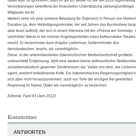
dabei aber zu ignorieren, dass es die EU selber ist, die seit 2010 regelmässig
Vereinbarungen betreffend der finanziellen Unterstützung zahlungsunfähiger
Mitglieder bricht.
Weiters sehe ich eine schwere Belastung für Österreich in Person von Norbert
Darabos (ja, dem Verteidigungsminister, der seit Jahren das Bundesheer lan
aber teuer auflöst), der sich in einem Interview mit der »Presse am Sonntag« 
unerhörter Weise in die inneren Angelegenheiten eines befreundeten Staates
mischt. Er bezeichnete darin Avigdor Lieberman, Außenminister des
demokratischen Israels, als »unerträglich«.
Diese, in der unterentwickelten österreichischen Medienlandschaft großteils
unbeachtete Entgleisung, stellt eine weitere kleine antiisraelische Stinkbombe
sozialdemokratisch gesinnter Geistesriesen dar. Vieles von dem, wie Lieberm
agiert, verdient fortwährende Kritik. Ein österreichisches Regierungsmitglied h
sich aber nicht herauszunehmen, auch nur Teile der einzigen frei gewählten
Regierung im Nahen Osten als »unerträglich« zu bezeichen.
Editorial, Fazit 83 (Juni 2012)
Kommentare
ANTWORTEN