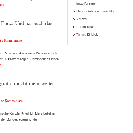
beautiful (en)
sen
Marco Gallina – Löwenblog
Neuwal
m Ende. Und hat auch das
Robert Misik
Tichys Einblick
ine Kommentare
ie Regierungskoalition in Wien weiter ab
er 50 Prozent liegen. Damit geht es ihnen
n
ration nicht mehr weiter
ine Kommentare
sche Kanzler Friedrich Merz bei einer
 der Bundesregierung, der