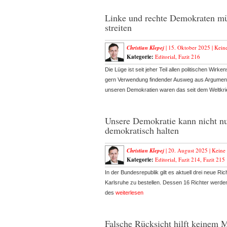
Linke und rechte Demokraten mü
streiten
Christian Klepej
| 15. Oktober 2025 |
Kein
Kategorie:
Editorial
,
Fazit 216
Die Lüge ist seit jeher Teil allen politischen Wirke
gern Verwendung findender Ausweg aus Argumentat
unseren Demokratien waren das seit dem Weltkr
Unsere Demokratie kann nicht nu
demokratisch halten
Christian Klepej
| 20. August 2025 |
Keine
Kategorie:
Editorial
,
Fazit 214
,
Fazit 215
In der Bundesrepublik gilt es aktuell drei neue R
Karlsruhe zu bestellen. Dessen 16 Richter werde
des
weiterlesen
Falsche Rücksicht hilft keinem 