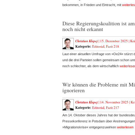
bekommen, in Frieden und Eintracht, mit
weiterle
Diese Regierungskoalition ist a
noch nicht erkannt
Christian Klepej
| 15. Dezember 2025 |
Ke
Kategorie:
Editorial
,
Fazit 218
Laut einer aktuellen Umfrage von »Oe24« stürzt d
und die drei Parteien sollen gemeinsam schon unt
noch schlechter, als dem wirtschaftlich
weiterlese
Wir können die Probleme mit Mig
ignorieren
Christian Klepej
| 14. November 2025 |
Ke
Kategorie:
Editorial
,
Fazit 217
Am 14. Oktober dieses Jahres hat der bundesdeut
Pressekonferenz in Potsdam über Anstrengungen
»Migrationskrise« entgegenzuwirken
weiterlesen