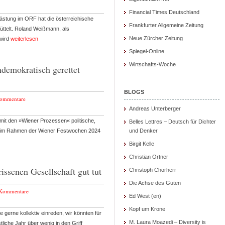
Financial Times Deutschland
lästung im ORF hat die österreichische
Frankfurter Allgemeine Zeitung
üttelt. Roland Weißmann, als
Neue Zürcher Zeitung
 wird
weiterlesen
Spiegel-Online
Wirtschafts-Woche
demokratisch gerettet
BLOGS
Kommentare
Andreas Unterberger
mit den »Wiener Prozessen« politische,
Belles Lettres – Deutsch für Dichter
ich im Rahmen der Wiener Festwochen 2024
und Denker
Birgit Kelle
Christian Ortner
rissenen Gesellschaft gut tut
Christoph Chorherr
Die Achse des Guten
 Kommentare
Ed West (en)
Kopf um Krone
le gerne kollektiv einreden, wir könnten für
M. Laura Moazedi – Diversity is
tliche Jahr über wenig in den Griff