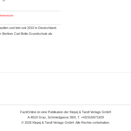
ommentare
asilien und lebt seit 2010 in Deutschland.
er Berliner Carl-Bolle-Grundschule als
FazitOnline ist eine Publikation der Klepej & Tandl Verlags GmbH
A-8010 Graz, Schmiedgasse 38/II, T. +43/316/671929
© 2026 Klepej & Tandl Verlags GmbH. Alle Rechte vorbehalten.