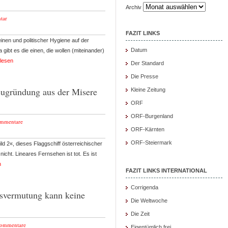
Archiv
tar
FAZIT LINKS
inen und politischer Hygiene auf der
Datum
a gibt es die einen, die wollen (miteinander)
rlesen
Der Standard
Die Presse
ugründung aus der Misere
Kleine Zeitung
ORF
ORF-Burgenland
mmentare
ORF-Kärnten
ORF-Steiermark
ild 2«, dieses Flaggschiff österreichischer
ht. Lineares Fernsehen ist tot. Es ist
n
FAZIT LINKS INTERNATIONAL
Corrigenda
dsvermutung kann keine
Die Weltwoche
Die Zeit
Kommentare
Eigentümlich frei