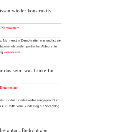
ssen wieder konstruktiv
e Kommentare
ns. Nicht erst in Demokratien war und ist sie
ionsnotständen politischer Akteure. In
ieg
weiterlesen
r das sein, was Linke für
 Kommentare
ichter für das Bundesverfassungsgericht in
n zur Hälfte vom Bundestag auf Vorschlag
Migranten. Bedroht aber