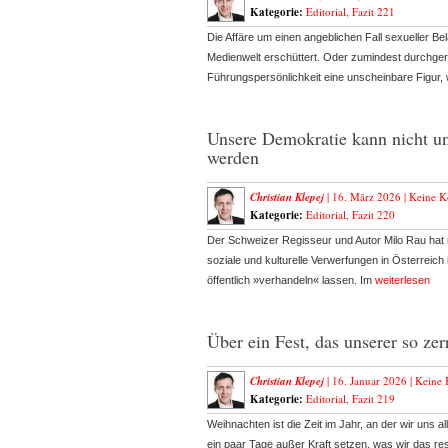
Kategorie:
Editorial
,
Fazit 221
Die Affäre um einen angeblichen Fall sexueller Be
Medienwelt erschüttert. Oder zumindest durchger
Führungspersönlichkeit eine unscheinbare Figur,
Unsere Demokratie kann nicht un
werden
Christian Klepej
| 16. März 2026 |
Keine 
Kategorie:
Editorial
,
Fazit 220
Der Schweizer Regisseur und Autor Milo Rau hat 
soziale und kulturelle Verwerfungen in Österre
öffentlich »verhandeln« lassen. Im
weiterlesen
Über ein Fest, das unserer so zer
Christian Klepej
| 16. Januar 2026 |
Keine
Kategorie:
Editorial
,
Fazit 219
Weihnachten ist die Zeit im Jahr, an der wir uns al
ein paar Tage außer Kraft setzen, was wir das res