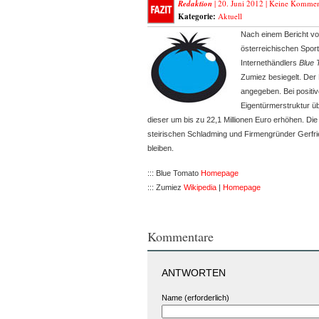
Redaktion
| 20. Juni 2012 |
Keine Kommen
Kategorie:
Aktuell
Nach einem Bericht v
österreichischen Sport
Internethändlers
Blue 
Zumiez besiegelt. Der 
angegeben. Bei positiv
Eigentürmerstruktur üb
dieser um bis zu 22,1 Millionen Euro erhöhen. Die
steirischen Schladming und Firmengründer Gerfri
bleiben.
::: Blue Tomato
Homepage
::: Zumiez
Wikipedia
|
Homepage
Kommentare
ANTWORTEN
Name (erforderlich)