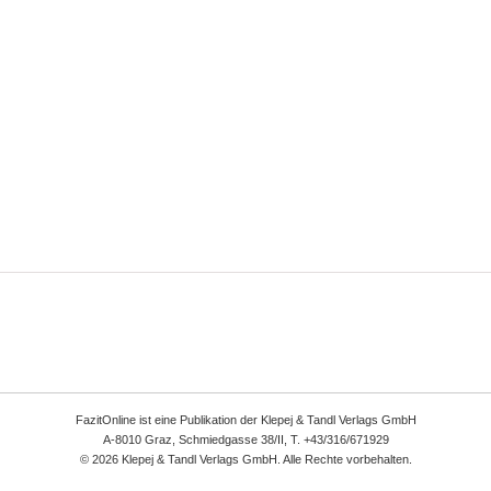
FazitOnline ist eine Publikation der Klepej & Tandl Verlags GmbH
A-8010 Graz, Schmiedgasse 38/II, T. +43/316/671929
© 2026 Klepej & Tandl Verlags GmbH. Alle Rechte vorbehalten.