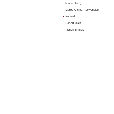
beautiful (en)
Marco Gallina – Löwenblog
Neuwal
Robert Misik
Tichys Einblick