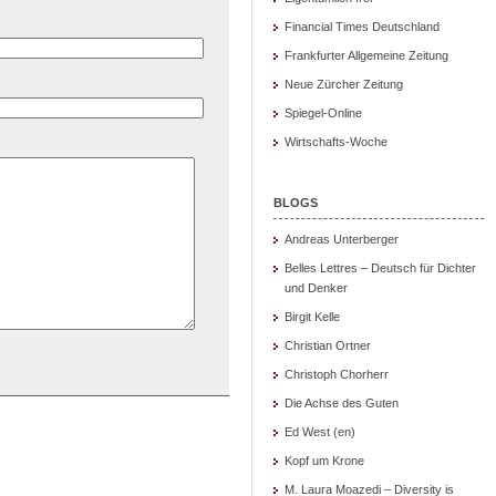
Financial Times Deutschland
Frankfurter Allgemeine Zeitung
Neue Zürcher Zeitung
Spiegel-Online
Wirtschafts-Woche
BLOGS
Andreas Unterberger
Belles Lettres – Deutsch für Dichter
und Denker
Birgit Kelle
Christian Ortner
Christoph Chorherr
Die Achse des Guten
Ed West (en)
Kopf um Krone
M. Laura Moazedi – Diversity is