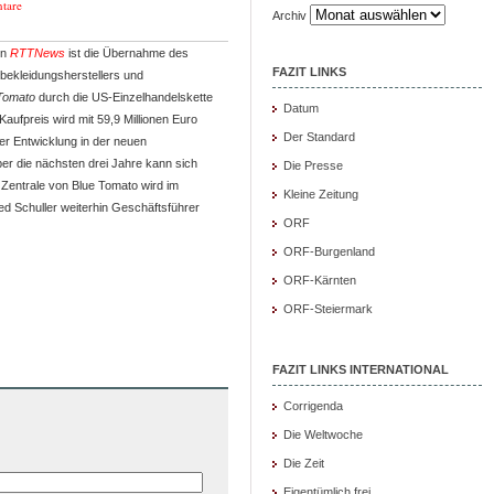
tare
Archiv
on
RTTNews
ist die Übernahme des
FAZIT LINKS
bekleidungsherstellers und
Tomato
durch die US-Einzelhandelskette
Datum
Kaufpreis wird mit 59,9 Millionen Euro
Der Standard
er Entwicklung in der neuen
er die nächsten drei Jahre kann sich
Die Presse
 Zentrale von Blue Tomato wird im
Kleine Zeitung
ed Schuller weiterhin Geschäftsführer
ORF
ORF-Burgenland
ORF-Kärnten
ORF-Steiermark
FAZIT LINKS INTERNATIONAL
Corrigenda
Die Weltwoche
Die Zeit
Eigentümlich frei