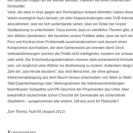
den falschen Fragen an die Wähler wenden, riskieren sie einen ordentlichen
Denkzettel.
Viele, die etwa in Graz gegen den Reininghaus-Ankauf stimmten, haben dies
Votum womöglich dazu benutzt, um über Ampelschaltungen oder GVB-Interval
abzustimmen, weil sie sich außerstande sahen, über ein Detail der Grazer
Stadtplanung zu entscheiden. Dazu kommt, dass es zweifellos Themen gibt, d
den Wähler überfordern. Wir bezahlen unsere Politiker dafür, dass sie sich mi
Pros und Kontras einer Problematik auseinandersetzen und danach einen
Kompromiss durchsetzen, der dem Gemeinwohl am ehesten dient. Doch
Volksabstimmungen machen die Politik nicht intelligenter, sondern nur schwar
oder weiß. Die Entscheidungsalternativen müssen stark polarisierend formulie
sein, um möglichst viele Wähler zur Abstimmung zu lockern. Außerdem steigt 
Zahl der „last minute deciders“, das sind Menschen, die ohne genaue
Interessenabwägung aus dem Bauch heraus entscheiden, von Wahl zu Wahl
Statt Expertenhearings oder Stellungnahmen der Interessenvertretungen
beeinflussen Sympathie und PR-Geschick der Proponenten das Urteil. Aber
bekanntlich bezeichnete schon Churchill die Demokratie als schlechteste
Staatsform – ausgenommen alle andern. Gilt das auch für Plebiszite?
Zum Thema, Fazit 85 (August 2012)
Kommentare