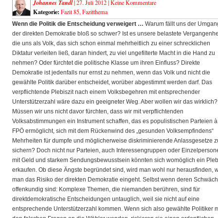
Johannes Tandl
| 27. Juli 2012 |
Keine Kommentare
Kategorie:
Fazit 85
,
Fazitthema
Wenn die Politik die Entscheidung verweigert …
Warum fällt uns der Umgan
der direkten Demokratie bloß so schwer? Ist es unsere belastete Vergangenhei
die uns als Volk, das sich schon einmal mehrheitlich zu einer schrecklichen
Diktatur verleiten ließ, daran hindert, zu viel ungefilterte Macht in die Hand zu
nehmen?
Oder fürchtet die politische Klasse um ihren Einfluss? Direkte
Demokratie ist jedenfalls nur ernst zu nehmen, wenn das Volk und nicht die
gewählte Politik darüber entscheidet, worüber abgestimmt werden darf. Das
verpflichtende Plebiszit nach einem Volksbegehren mit entsprechender
Unterstützerzahl wäre dazu ein geeigneter Weg. Aber wollen wir das wirklich?
Müssen wir uns nicht davor fürchten, dass wir mit verpflichtenden
Volksabstimmungen ein Instrument schaffen, das es populistischen Parteien à
FPÖ ermöglicht, sich mit dem Rückenwind des „gesunden Volksempfindens“
Mehrheiten für dumpfe und möglicherweise diskriminierende Anlassgesetze z
sichern? Doch nicht nur Parteien, auch Interessengruppen oder Einzelperson
mit Geld und starkem Sendungsbewusstsein könnten sich womöglich ein Plebi
erkaufen. Ob diese Ängste begründet sind, wird man wohl nur herausfinden,
man das Risiko der direkten Demokratie eingeht. Selbst wenn deren Schwäc
offenkundig sind: Komplexe Themen, die niemanden berühren, sind für
direktdemokratische Entscheidungen untauglich, weil sie nicht auf eine
entsprechende Unterstützerzahl kommen. Wenn sich also gewählte Politiker m