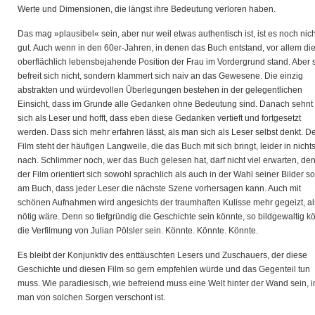
Werte und Dimensionen, die längst ihre Bedeutung verloren haben.
Das mag »plausibel« sein, aber nur weil etwas authentisch ist, ist es noch nich
gut. Auch wenn in den 60er-Jahren, in denen das Buch entstand, vor allem di
oberflächlich lebensbejahende Position der Frau im Vordergrund stand. Aber 
befreit sich nicht, sondern klammert sich naiv an das Gewesene. Die einzig
abstrakten und würdevollen Überlegungen bestehen in der gelegentlichen
Einsicht, dass im Grunde alle Gedanken ohne Bedeutung sind. Danach sehn
sich als Leser und hofft, dass eben diese Gedanken vertieft und fortgesetzt
werden. Dass sich mehr erfahren lässt, als man sich als Leser selbst denkt. D
Film steht der häufigen Langweile, die das Buch mit sich bringt, leider in nicht
nach. Schlimmer noch, wer das Buch gelesen hat, darf nicht viel erwarten, de
der Film orientiert sich sowohl sprachlich als auch in der Wahl seiner Bilder s
am Buch, dass jeder Leser die nächste Szene vorhersagen kann. Auch mit
schönen Aufnahmen wird angesichts der traumhaften Kulisse mehr gegeizt, al
nötig wäre. Denn so tiefgründig die Geschichte sein könnte, so bildgewaltig k
die Verfilmung von Julian Pölsler sein. Könnte. Könnte. Könnte.
Es bleibt der Konjunktiv des enttäuschten Lesers und Zuschauers, der diese
Geschichte und diesen Film so gern empfehlen würde und das Gegenteil tun
muss. Wie paradiesisch, wie befreiend muss eine Welt hinter der Wand sein, i
man von solchen Sorgen verschont ist.