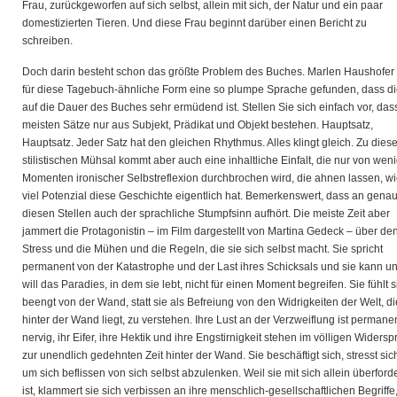
Frau, zurückgeworfen auf sich selbst, allein mit sich, der Natur und ein paar
domestizierten Tieren. Und diese Frau beginnt darüber einen Bericht zu
schreiben.
Doch darin besteht schon das größte Problem des Buches. Marlen Haushofer 
für diese Tagebuch-ähnliche Form eine so plumpe Sprache gefunden, dass d
auf die Dauer des Buches sehr ermüdend ist. Stellen Sie sich einfach vor, das
meisten Sätze nur aus Subjekt, Prädikat und Objekt bestehen. Hauptsatz,
Hauptsatz. Jeder Satz hat den gleichen Rhythmus. Alles klingt gleich. Zu diese
stilistischen Mühsal kommt aber auch eine inhaltliche Einfalt, die nur von wen
Momenten ironischer Selbstreflexion durchbrochen wird, die ahnen lassen, w
viel Potenzial diese Geschichte eigentlich hat. Bemerkenswert, dass an gena
diesen Stellen auch der sprachliche Stumpfsinn aufhört. Die meiste Zeit aber
jammert die Protagonistin – im Film dargestellt von Martina Gedeck – über de
Stress und die Mühen und die Regeln, die sie sich selbst macht. Sie spricht
permanent von der Katastrophe und der Last ihres Schicksals und sie kann u
will das Paradies, in dem sie lebt, nicht für einen Moment begreifen. Sie fühlt s
beengt von der Wand, statt sie als Befreiung von den Widrigkeiten der Welt, di
hinter der Wand liegt, zu verstehen. Ihre Lust an der Verzweiflung ist permane
nervig, ihr Eifer, ihre Hektik und ihre Engstirnigkeit stehen im völligen Widers
zur unendlich gedehnten Zeit hinter der Wand. Sie beschäftigt sich, stresst sic
um sich beflissen von sich selbst abzulenken. Weil sie mit sich allein überforde
ist, klammert sie sich verbissen an ihre menschlich-gesellschaftlichen Begriffe