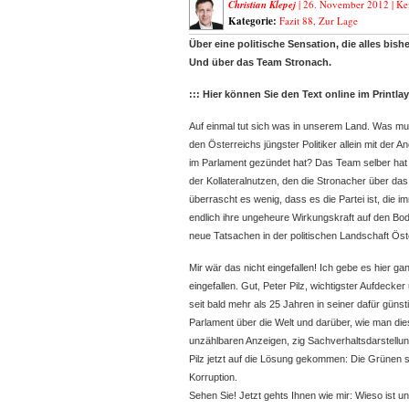
Christian Klepej
| 26. November 2012 |
Ke
Kategorie:
Fazit 88
,
Zur Lage
Über eine politische Sensation, die alles bis
Und über das Team Stronach.
::: Hier können Sie den Text online im Printla
Auf einmal tut sich was in unserem Land. Was mu
den Österreichs jüngster Politiker allein mit der
im Parlament gezündet hat? Das Team selber hat 
der Kollateralnutzen, den die Stronacher über das
überrascht es wenig, dass es die Partei ist, die 
endlich ihre ungeheure Wirkungskraft auf den Bod
neue Tatsachen in der politischen Landschaft Öst
Mir wär das nicht eingefallen! Ich gebe es hier ga
eingefallen. Gut, Peter Pilz, wichtigster Aufdecker
seit bald mehr als 25 Jahren in seiner dafür gü
Parlament über die Welt und darüber, wie man d
unzählbaren Anzeigen, zig Sachverhaltsdarstellun
Pilz jetzt auf die Lösung gekommen: Die Grünen 
Korruption.
Sehen Sie! Jetzt gehts Ihnen wie mir: Wieso ist u