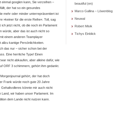
ht einmal googlen kann, Sie verzeihen –
beautiful (en)
ällt, der hat so ein gesundes
Marco Gallina – Löwenblog
ie mehr oder minder unterrepräsentiert ist
Neuwal
e »keiner für die erste Reihe«. Toll, sag
ß ich jetzt nicht, ob die noch im Parlament
Robert Misik
n würde, aber das ist auch nicht so
Tichys Einblick
n mit einem anderen Teamplayer
t allzu kantige Persönlichkeiten.
ich das nur – sicher schon bei der
ss. Eine herrliche Type! Einen
ar nicht abkaufen, aber alleine dafür, wie
uf ORF 3 schimmern, gehört ihm gedankt.
Morgenjournal gehört, der hat doch
 der Frank würde noch gute 20 Jahre
Gehaltvolleres könnte mir auch nicht
m Land, wir haben unser Parlament. Im
lition dem Lande nicht nutzen kann.