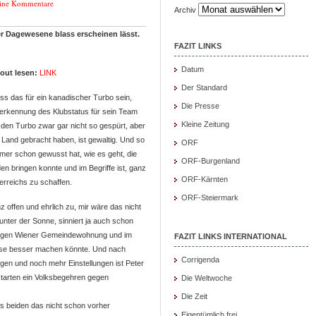
ine Kommentare
Archiv
her Dagewesene blass erscheinen lässt.
FAZIT LINKS
Datum
yout lesen:
LINK
Der Standard
ss das für ein kanadischer Turbo sein,
Die Presse
 Anerkennung des Klubstatus für sein Team
Kleine Zeitung
den Turbo zwar gar nicht so gespürt, aber
 Land gebracht haben, ist gewaltig. Und so
ORF
immer schon gewusst hat, wie es geht, die
ORF-Burgenland
en bringen konnte und im Begriffe ist, ganz
ORF-Kärnten
erreichs zu schaffen.
ORF-Steiermark
nz offen und ehrlich zu, mir wäre das nicht
 unter der Sonne, sinniert ja auch schon
nstigen Wiener Gemeindewohnung und im
FAZIT LINKS INTERNATIONAL
iese besser machen könnte. Und nach
Corrigenda
gen und noch mehr Einstellungen ist Peter
starten ein Volksbegehren gegen
Die Weltwoche
Die Zeit
ns beiden das nicht schon vorher
Eigentümlich frei