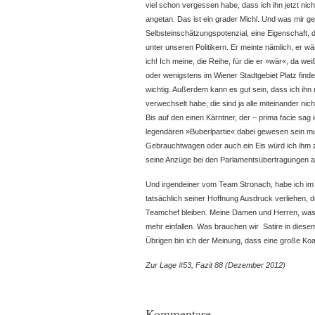
viel schon vergessen habe, dass ich ihn jetzt nic
angetan. Das ist ein grader Michl. Und was mir gef
Selbsteinschätzungspotenzial, eine Eigenschaft, d
unter unseren Politikern. Er meinte nämlich, er wär
ich! Ich meine, die Reihe, für die er »wär«, da wei
oder wenigstens im Wiener Stadtgebiet Platz finde
wichtig. Außerdem kann es gut sein, dass ich ih
verwechselt habe, die sind ja alle miteinander nich
Bis auf den einen Kärntner, der – prima facie sag 
legendären »Buberlpartie« dabei gewesen sein mu
Gebrauchtwagen oder auch ein Eis würd ich ihm zw
seine Anzüge bei den Parlamentsübertragungen a
Und irgendeiner vom Team Stronach, habe ich im 
tatsächlich seiner Hoffnung Ausdruck verliehen,
Teamchef bleiben. Meine Damen und Herren, was 
mehr einfallen. Was brauchen wir Satire in diese
Übrigen bin ich der Meinung, dass eine große Koa
Zur Lage #53, Fazit 88 (Dezember 2012)
Kommentare