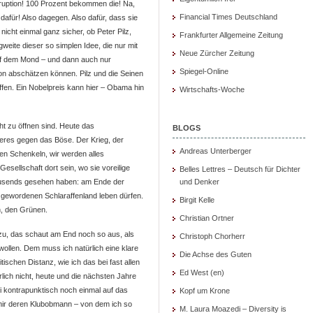
ruption! 100 Prozent bekommen die! Na,
Financial Times Deutschland
dafür! Also dagegen. Also dafür, dass sie
 nicht einmal ganz sicher, ob Peter Pilz,
Frankfurter Allgemeine Zeitung
weite dieser so simplen Idee, die nur mit
Neue Zürcher Zeitung
f dem Mond – und dann auch nur
Spiegel-Online
on abschätzen können. Pilz und die Seinen
ffen. Ein Nobelpreis kann hier – Obama hin
Wirtschafts-Woche
icht zu öffnen sind. Heute das
BLOGS
eres gegen das Böse. Der Krieg, der
Andreas Unterberger
en Schenkeln, wir werden alles
sellschaft dort sein, wo sie voreilige
Belles Lettres – Deutsch für Dichter
ausends gesehen haben: am Ende der
und Denker
 gewordenen Schlaraffenland leben dürfen.
Birgit Kelle
n, den Grünen.
Christian Ortner
u, das schaut am End noch so aus, als
Christoph Chorherr
ollen. Dem muss ich natürlich eine klare
Die Achse des Guten
itischen Distanz, wie ich das bei fast allen
Ed West (en)
ürlich nicht, heute und die nächsten Jahre
 kontrapunktisch noch einmal auf das
Kopf um Krone
ir deren Klubobmann – von dem ich so
M. Laura Moazedi – Diversity is