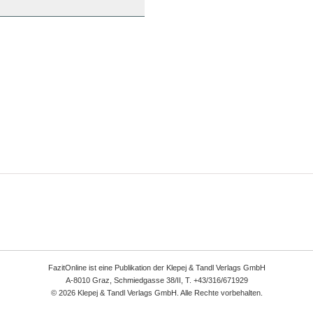
FazitOnline ist eine Publikation der Klepej & Tandl Verlags GmbH
A-8010 Graz, Schmiedgasse 38/II, T. +43/316/671929
© 2026 Klepej & Tandl Verlags GmbH. Alle Rechte vorbehalten.