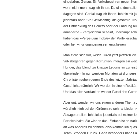
eingefallen. Genau. Ein Volksbegehren gegen Kor
wenn nicht mehr, sag ich Ihnen. Da sind doch alle 
dagegen sind. Genial, sag ich Ihnen. Ich bin mir ja
jedenfalls aber Eva Glawischnig, die gesamte Trag
der Entdeckung des Feuers oder der Landung au
annähernd – vergleichbar scheint, überhaupt sch
haben das »Perpetuum mobile« der Politik erscha
oder her – nur unangemessen erscheinen.
Man stelle sich vor, welch Türen jetzt plötzlich le
Volksbegehren gegen Korruption, morgen ein weit
Hunger, das Elend, zu knappe Leggins an zu feist
überwinden. In nur wenigen Monaten wird unsere Ge
Chronisten schon gegen Ende des letzten Jahrt
Geschichte nämlich. Wir werden in einem Realität
Und das alles verdanken wir der Partei des Gute
Aber gut, wenden wir uns einem anderen Thema z
würd ich mich bei den Grünen zu sehr anbiedern w
Absage erteilen: Ich bleibe jedenfalls bei meiner kr
Parteien halte, Sie wissen das. Einfach ist es nat
an was Anderes zu denken, also komme ich quasi
Team Stronach zurück. Ganz besonders hat es m