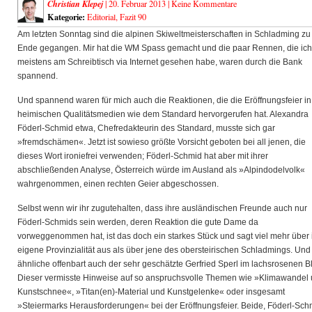
Christian Klepej
| 20. Februar 2013 |
Keine Kommentare
Kategorie:
Editorial
,
Fazit 90
Am letzten Sonntag sind die alpinen Skiweltmeisterschaften in Schladming zu
Ende gegangen. Mir hat die WM Spass gemacht und die paar Rennen, die ich
meistens am Schreibtisch via Internet gesehen habe,
waren durch die Bank
spannend.
Und spannend waren für mich auch die Reaktionen, die die Eröffnungsfeier in
heimischen Qualitätsmedien wie dem Standard hervorgerufen hat. Alexandra
Föderl-Schmid etwa, Chefredakteurin des Standard, musste sich gar
»fremdschämen«. Jetzt ist sowieso größte Vorsicht geboten bei all jenen, die
dieses Wort ironiefrei verwenden; Föderl-Schmid hat aber mit ihrer
abschließenden Analyse, Österreich würde im Ausland als »Alpindodelvolk«
wahrgenommen, einen rechten Geier abgeschossen.
Selbst wenn wir ihr zugutehalten, dass ihre ausländischen Freunde auch nur
Föderl-Schmids sein werden, deren Reaktion die gute Dame da
vorweggenommen hat, ist das doch ein starkes Stück und sagt viel mehr über 
eigene Provinzialität aus als über jene des obersteirischen Schladmings. Und
ähnliche offenbart auch der sehr geschätzte Gerfried Sperl im lachsrosenen Bl
Dieser vermisste Hinweise auf so anspruchsvolle Themen wie »Klimawandel
Kunstschnee«, »Titan(en)-Material und Kunstgelenke« oder insgesamt
»Steiermarks Herausforderungen« bei der Eröffnungsfeier. Beide, Föderl-Sch