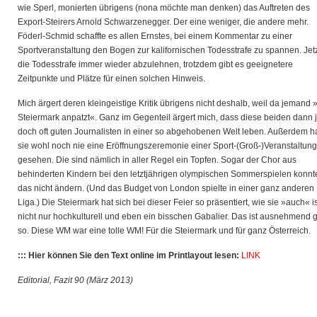
wie Sperl, monierten übrigens (nona möchte man denken) das Auftreten des
Export-Steirers Arnold Schwarzenegger. Der eine weniger, die andere mehr.
Föderl-Schmid schaffte es allen Ernstes, bei einem Kommentar zu einer
Sportveranstaltung den Bogen zur kalifornischen Todesstrafe zu spannen. Jetzt
die Todesstrafe immer wieder abzulehnen, trotzdem gibt es geeignetere
Zeitpunkte und Plätze für einen solchen Hinweis.
Mich ärgert deren kleingeistige Kritik übrigens nicht deshalb, weil da jemand 
Steiermark anpatzt«. Ganz im Gegenteil ärgert mich, dass diese beiden dann 
doch oft guten Journalisten in einer so abgehobenen Welt leben. Außerdem 
sie wohl noch nie eine Eröffnungszeremonie einer Sport-(Groß-)Veranstaltung
gesehen. Die sind nämlich in aller Regel ein Topfen. Sogar der Chor aus
behinderten Kindern bei den letztjährigen olympischen Sommerspielen konnt
das nicht ändern. (Und das Budget von London spielte in einer ganz anderen
Liga.) Die Steiermark hat sich bei dieser Feier so präsentiert, wie sie »auch« is
nicht nur hochkulturell und eben ein bisschen Gabalier. Das ist ausnehmend g
so. Diese WM war eine tolle WM! Für die Steiermark und für ganz Österreich.
::: Hier können Sie den Text online im Printlayout lesen:
LINK
Editorial, Fazit 90 (März 2013)