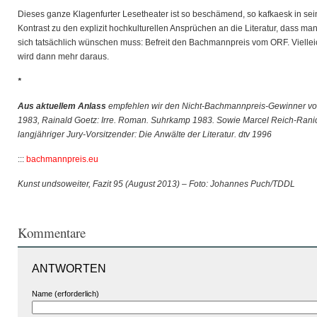
Dieses ganze Klagenfurter Lesetheater ist so beschämend, so kafkaesk in se
Kontrast zu den explizit hochkulturellen Ansprüchen an die Literatur, dass ma
sich tatsächlich wünschen muss: Befreit den Bachmannpreis vom ORF. Viellei
wird dann mehr daraus.
*
Aus aktuellem Anlass
empfehlen wir den Nicht-Bachmannpreis-Gewinner v
1983, Rainald Goetz: Irre. Roman. Suhrkamp 1983. Sowie Marcel Reich-Ranic
langjähriger Jury-Vorsitzender: Die Anwälte der Literatur. dtv 1996
:::
bachmannpreis.eu
Kunst undsoweiter, Fazit 95 (August 2013) – Foto: Johannes Puch/TDDL
Kommentare
ANTWORTEN
Name (erforderlich)