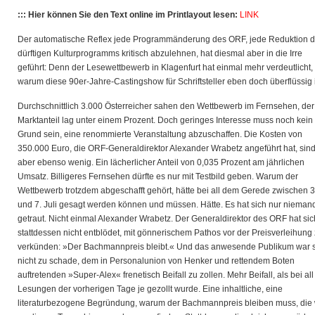
::: Hier können Sie den Text online im Printlayout lesen:
LINK
Der automatische Reflex jede Programmänderung des ORF, jede Reduktion 
dürftigen Kulturprogramms kritisch abzulehnen, hat diesmal aber in die Irre
geführt: Denn der Lesewettbewerb in Klagenfurt hat einmal mehr verdeutlicht,
warum diese 90er-Jahre-Castingshow für Schriftsteller eben doch überflüssig i
Durchschnittlich 3.000 Österreicher sahen den Wettbewerb im Fernsehen, der
Marktanteil lag unter einem Prozent. Doch geringes Interesse muss noch kein
Grund sein, eine renommierte Veranstaltung abzuschaffen. Die Kosten von
350.000 Euro, die ORF-Generaldirektor Alexander Wrabetz angeführt hat, sin
aber ebenso wenig. Ein lächerlicher Anteil von 0,035 Prozent am jährlichen
Umsatz. Billigeres Fernsehen dürfte es nur mit Testbild geben. Warum der
Wettbewerb trotzdem abgeschafft gehört, hätte bei all dem Gerede zwischen 3
und 7. Juli gesagt werden können und müssen. Hätte. Es hat sich nur nieman
getraut. Nicht einmal Alexander Wrabetz. Der Generaldirektor des ORF hat sic
stattdessen nicht entblödet, mit gönnerischem Pathos vor der Preisverleihung
verkünden: »Der Bachmannpreis bleibt.« Und das anwesende Publikum war 
nicht zu schade, dem in Personalunion von Henker und rettendem Boten
auftretenden »Super-Alex« frenetisch Beifall zu zollen. Mehr Beifall, als bei al
Lesungen der vorherigen Tage je gezollt wurde. Eine inhaltliche, eine
literaturbezogene Begründung, warum der Bachmannpreis bleiben muss, die