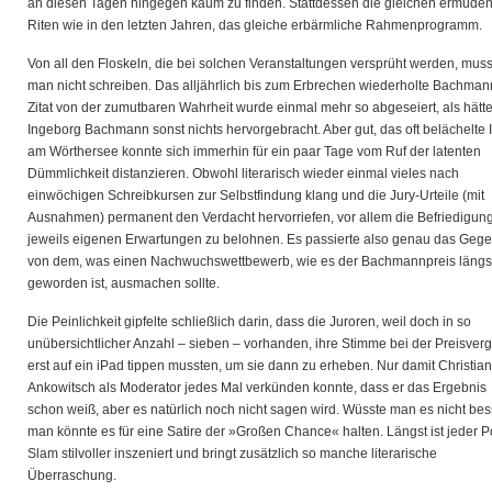
an diesen Tagen hingegen kaum zu finden. Stattdessen die gleichen ermüde
Riten wie in den letzten Jahren, das gleiche erbärmliche Rahmenprogramm.
Von all den Floskeln, die bei solchen Veranstaltungen versprüht werden, mus
man nicht schreiben. Das alljährlich bis zum Erbrechen wiederholte Bachman
Zitat von der zumutbaren Wahrheit wurde einmal mehr so abgeseiert, als hätt
Ingeborg Bachmann sonst nichts hervorgebracht. Aber gut, das oft belächelte I
am Wörthersee konnte sich immerhin für ein paar Tage vom Ruf der latenten
Dümmlichkeit distanzieren. Obwohl literarisch wieder einmal vieles nach
einwöchigen Schreibkursen zur Selbstfindung klang und die Jury-Urteile (mit
Ausnahmen) permanent den Verdacht hervorriefen, vor allem die Befriedigun
jeweils eigenen Erwartungen zu belohnen. Es passierte also genau das Gege
von dem, was einen Nachwuchswettbewerb, wie es der Bachmannpreis längs
geworden ist, ausmachen sollte.
Die Peinlichkeit gipfelte schließlich darin, dass die Juroren, weil doch in so
unübersichtlicher Anzahl – sieben – vorhanden, ihre Stimme bei der Preisver
erst auf ein iPad tippen mussten, um sie dann zu erheben. Nur damit Christian
Ankowitsch als Moderator jedes Mal verkünden konnte, dass er das Ergebnis
schon weiß, aber es natürlich noch nicht sagen wird. Wüsste man es nicht bes
man könnte es für eine Satire der »Großen Chance« halten. Längst ist jeder P
Slam stilvoller inszeniert und bringt zusätzlich so manche literarische
Überraschung.