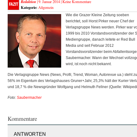
Redaktion
| 9. Januar 2014 |
Keine Kommentare
Kategorie:
Allgemein
Wie die Grazer Kleine Zeitung soeben
berichtet, soll Horst Pirker neuer Chef der
Verlagsgruppe News werden. Pirker war v
1999 bis 2010 Vorstandsvorsitzender der S
Mediengruppe, danach leitete er Red Bull
Media und seit Februar 2012
Vorstandsvorsitzender beim Abfallentsorge
Saubermacher. Wann der Wechsel vollzog
wird, ist noch nicht bekannt.
Die Verlagsgruppe News (News, Profil, Trend, Woman, Autorevue ua.) steht z
56% im Eigentum des Verlagshauses Gruner+Jahr, 25,3% hält der Kurier-Verl
und 18,7 % die Newsgründer Wolfgang und Helmuth Fellner (Quelle: Wikipedi
Foto:
Saubermacher
Kommentare
ANTWORTEN