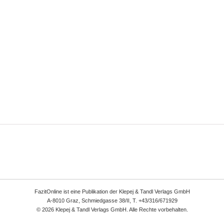
FazitOnline ist eine Publikation der Klepej & Tandl Verlags GmbH
A-8010 Graz, Schmiedgasse 38/II, T. +43/316/671929
© 2026 Klepej & Tandl Verlags GmbH. Alle Rechte vorbehalten.