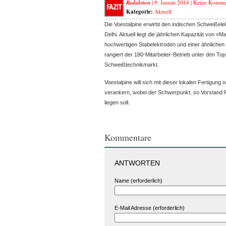
Redaktion
| 9. Januar 2014 |
Keine Komme
Kategorie:
Aktuell
Die Voestalpine erwirbt den indischen Schweißele
Delhi. Aktuell liegt die jährlichen Kapazität von 
hochwertigen Stabelektroden
und einer ähnlichen
rangiert der 180-Mitarbeiter-Betrieb unter den 
Schweißtechnikmarkt.
Voestalpine will sich mit dieser lokalen Fertigung
verankern, wobei der Schwerpunkt, so Vorstand F
liegen soll.
Kommentare
ANTWORTEN
Name (erforderlich)
E-Mail Adresse (erforderlich)