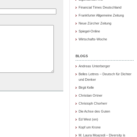
Financial Times Deutschland
Frankfurter Allgemeine Zeitung
Neue Zürcher Zeitung
Spiegel-Online
Wirtschafts-Woche
BLOGS
Andreas Unterberger
Belles Lettres – Deutsch für Dichter
und Denker
Birgit Kelle
Christian Ortner
Christoph Chorherr
Die Achse des Guten
Ed West (en)
Kopf um Krone
M. Laura Moazedi – Diversity is