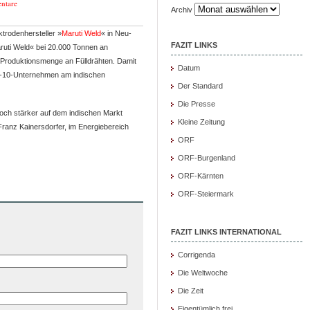
ntare
Archiv
ktrodenhersteller »
Maruti Weld
« in Neu-
FAZIT LINKS
»Maruti Weld« bei 20.000 Tonnen an
 Produktionsmenge an Fülldrähten. Damit
Datum
Top-10-Unternehmen am indischen
Der Standard
Die Presse
 noch stärker auf dem indischen Markt
Kleine Zeitung
ranz Kainersdorfer, im Energiebereich
ORF
ORF-Burgenland
ORF-Kärnten
ORF-Steiermark
FAZIT LINKS INTERNATIONAL
Corrigenda
Die Weltwoche
Die Zeit
Eigentümlich frei