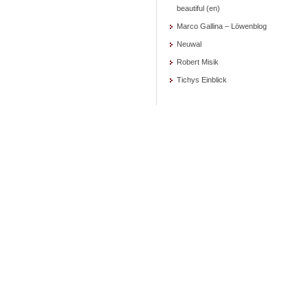
beautiful (en)
Marco Gallina – Löwenblog
Neuwal
Robert Misik
Tichys Einblick