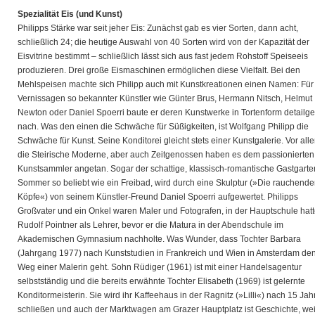
Spezialität Eis (und Kunst)
Philipps Stärke war seit jeher Eis: Zunächst gab es vier Sorten, dann acht,
schließlich 24; die heutige Auswahl von 40 Sorten wird von der Kapazität der
Eisvitrine bestimmt – schließlich lässt sich aus fast jedem Rohstoff Speiseeis
produzieren. Drei große Eismaschinen ermöglichen diese Vielfalt. Bei den
Mehlspeisen machte sich Philipp auch mit Kunstkreationen einen Namen: Für
Vernissagen so bekannter Künstler wie Günter Brus, Hermann Nitsch, Helmut
Newton oder Daniel Spoerri baute er deren Kunstwerke in Tortenform detailge
nach. Was den einen die Schwäche für Süßigkeiten, ist Wolfgang Philipp die
Schwäche für Kunst. Seine Konditorei gleicht stets einer Kunstgalerie. Vor all
die Steirische Moderne, aber auch Zeitgenossen haben es dem passionierten
Kunstsammler angetan. Sogar der schattige, klassisch-romantische Gastgarte
Sommer so beliebt wie ein Freibad, wird durch eine Skulptur (»Die rauchend
Köpfe«) von seinem Künstler-Freund Daniel Spoerri aufgewertet. Philipps
Großvater und ein Onkel waren Maler und Fotografen, in der Hauptschule hatt
Rudolf Pointner als Lehrer, bevor er die Matura in der Abendschule im
Akademischen Gymnasium nachholte. Was Wunder, dass Tochter Barbara
(Jahrgang 1977) nach Kunststudien in Frankreich und Wien in Amsterdam de
Weg einer Malerin geht. Sohn Rüdiger (1961) ist mit einer Handelsagentur
selbstständig und die bereits erwähnte Tochter Elisabeth (1969) ist gelernte
Konditormeisterin. Sie wird ihr Kaffeehaus in der Ragnitz (»Lilli«) nach 15 Jah
schließen und auch der Marktwagen am Grazer Hauptplatz ist Geschichte, wei