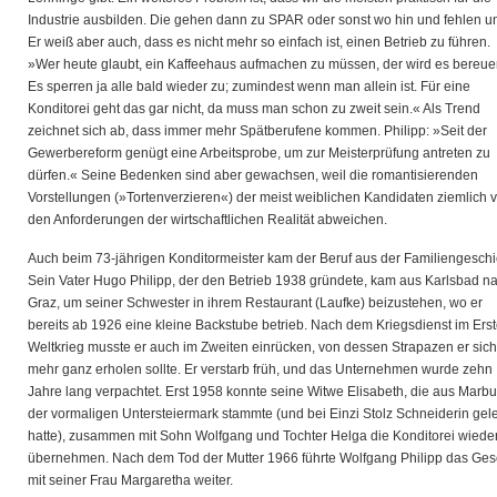
Industrie ausbilden. Die gehen dann zu SPAR oder sonst wo hin und fehlen u
Er weiß aber auch, dass es nicht mehr so einfach ist, einen Betrieb zu führen.
»Wer heute glaubt, ein Kaffeehaus aufmachen zu müssen, der wird es bereue
Es sperren ja alle bald wieder zu; zumindest wenn man allein ist. Für eine
Konditorei geht das gar nicht, da muss man schon zu zweit sein.« Als Trend
zeichnet sich ab, dass immer mehr Spätberufene kommen. Philipp: »Seit der
Gewerbereform genügt eine Arbeitsprobe, um zur Meisterprüfung antreten zu
dürfen.« Seine Bedenken sind aber gewachsen, weil die romantisierenden
Vorstellungen (»Tortenverzieren«) der meist weiblichen Kandidaten ziemlich 
den Anforderungen der wirtschaftlichen Realität abweichen.
Auch beim 73-jährigen Konditormeister kam der Beruf aus der Familiengeschi
Sein Vater Hugo Philipp, der den Betrieb 1938 gründete, kam aus Karlsbad n
Graz, um seiner Schwester in ihrem Restaurant (Laufke) beizustehen, wo er
bereits ab 1926 eine kleine Backstube betrieb. Nach dem Kriegsdienst im Ers
Weltkrieg musste er auch im Zweiten einrücken, von dessen Strapazen er sich
mehr ganz erholen sollte. Er verstarb früh, und das Unternehmen wurde zehn
Jahre lang verpachtet. Erst 1958 konnte seine Witwe Elisabeth, die aus Marbu
der vormaligen Untersteiermark stammte (und bei Einzi Stolz Schneiderin gele
hatte), zusammen mit Sohn Wolfgang und Tochter Helga die Konditorei wiede
übernehmen. Nach dem Tod der Mutter 1966 führte Wolfgang Philipp das Ges
mit seiner Frau Margaretha weiter.