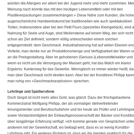
würden die Allergien vor allem bei der Jugend mehr und mehr zunehmen. Me
Meinung nach könnte das mit den heutigen Lebensmitteln oder mit den
Plastikverpackungen zusammenhängen.« Diese Nähe zum Kunden, die hohe
augenscheinliche Handwerkskunst bei traditionellen wie auch spektakulären
Torten, insbesondere aber bei den Petit Fours (spezielles Kleingebäck), sind 
Nahrung für Seele und Auge, sind Meilensteine auf einem Weg, der sich nicht
schon als Ziel definiert, sondern völlig unbescheiden einem solchen
entgegenstrebt: dem Geschmack. Industrialisierung hat auf vielen Ebenen e
Vorteile; man denke nur an Produktionsmenge und Verfügbarkeit der Waren o
an die Preisgestaltung. Aber im gehobenen (Genuss-)Lebensmittelsektor und
wenn es nicht um die Versorgung der Massen geht, hat das Match ein klares
Ergebnis: Kantersieg für das Gewerbe. Wenngleich es immer wieder heißt, da
man über Geschmack nicht streiten kann. Aber bei der Konditorei Philipp kann
man ruhig von »Geschmacksexplosion« sprechen.
Lehrlinge und Spätberufene
Doch längst ist nicht mehr alles Gold, was glänzt. Dazu der frischgebackene
Kommerzialrat Wolfgang Philipp, der als vormaliger stellvertretender
Innungsmeister und Berufsschullehrer und bis heute als Prüfer und Lehrlings
sowie Vorstandsmitglied der Einkaufsgenossenschaft der Bäcker und Kondito
über langjährige Erfahrung verfügt: »Ich komme gerade von Gesprächen unte
anderem mit der Gewerkschaft, wo beklagt wird, dass es so wenig Konditor-
Lehrlinge gibt. Ein weiteres Problem ist, dass wir die meisten praktisch für die