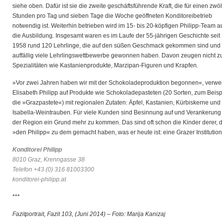
siehe oben. Dafür ist sie die zweite geschäftsführende Kraft, die für einen zwöl
Stunden pro Tag und sieben Tage die Woche geöffneten Konditoreibetrieb
notwendig ist. Weiterhin betrieben wird im 15- bis 20-köpfigen Philipp-Team 
die Ausbildung. Insgesamt waren es im Laufe der 55-jährigen Geschichte seit
1958 rund 120 Lehrlinge, die auf den süßen Geschmack gekommen sind und
auffällig viele Lehrlingswettbewerbe gewonnen haben. Davon zeugen nicht zu
Spezialitäten wie Kastanienprodukte, Marzipan-Figuren und Krapfen.
»Vor zwei Jahren haben wir mit der Schokoladeproduktion begonnen«, verwei
Elisabeth Philipp auf Produkte wie Schokoladepasteten (20 Sorten, zum Beisp
die »Grazpastete«) mit regionalen Zutaten: Äpfel, Kastanien, Kürbiskerne und
Isabella-Weintrauben. Für viele Kunden sind Besinnung auf und Verankerung 
der Region ein Grund mehr zu kommen. Das sind oft schon die Kinder derer, d
»den Philipp« zu dem gemacht haben, was er heute ist: eine Grazer Institution
Konditorei Philipp
8010 Graz, Krenngasse 38
Telefon +43 (0) 316 81003300
konditorei-philipp.at
***
Fazitportrait, Fazit 103, (Juni 2014) – Foto: Marija Kanizaj