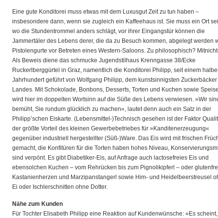
Eine gute Konditorei muss etwas mit dem Luxusgut Zeit zu tun haben –
insbesondere dann, wenn sie zugleich ein Kaffeehaus ist. Sie muss ein Ort se
wo die Stundentrommel anders schlägt, vor ihrer Eingangstür können die
Jammertäler des Lebens derer, die da zu Besuch kommen, abgelegt werden 
Pistolengurte vor Betreten eines Western-Saloons. Zu philosophisch? Mitnicht
Als Beweis diene das schmucke Jugendstilhaus Krenngasse 38/Ecke
Ruckerlberggürtel in Graz, namentlich die Konditorei Philipp, seit einem halb
Jahrhundert geführt von Wolfgang Philipp, dem kunstsinnigsten Zuckerbäcker
Landes. Mit Schokolade, Bonbons, Desserts, Torten und Kuchen sowie Speis
wird hier im doppelten Wortsinn auf die Süße des Lebens verwiesen. »Wir sin
bemüht, Sie rundum glücklich zu machen«, lautet denn auch ein Satz in der
Philipp’schen Eiskarte. (Lebensmittel-)Technisch gesehen ist der Faktor Qualit
der größte Vorteil des kleinen Gewerbebetriebes für »Kanditenerzeugung«
gegenüber industriell hergestellter (Süß-)Ware. Das Eis wird mit frischen Früc
gemacht, die Konfitüren für die Torten haben hohes Niveau, Konservierungsmi
sind verpönt. Es gibt Diabetiker-Eis, auf Anfrage auch lactosefreies Eis und
ebensolchen Kuchen – vom Rehrücken bis zum Pignolikipferl – oder glutenfre
Kastanienherzen und Marzipanstangerl sowie Him- und Heidelbeerstreusel 
Ei oder Ischlerschnitten ohne Dotter.
Nähe zum Kunden
Für Tochter Elisabeth Philipp eine Reaktion auf Kundenwünsche: »Es scheint,