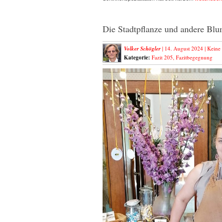
Die Stadtpflanze und andere Bl
Volker Schögler
| 14. August 2024 |
Keine
Kategorie:
Fazit 205
,
Fazitbegegnung