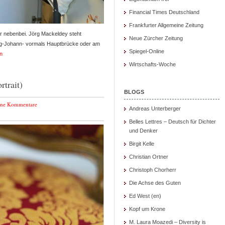
Financial Times Deutschland
Frankfurter Allgemeine Zeitung
er nebenbei. Jörg Mackeldey steht
Neue Zürcher Zeitung
og-Johann- vormals Hauptbrücke oder am
Spiegel-Online
n
Wirtschafts-Woche
trait)
BLOGS
ine Kommentare
Andreas Unterberger
Belles Lettres – Deutsch für Dichter
und Denker
Birgit Kelle
Christian Ortner
Christoph Chorherr
Die Achse des Guten
Ed West (en)
Kopf um Krone
M. Laura Moazedi – Diversity is