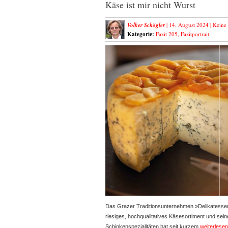
Käse ist mir nicht Wurst
Volker Schögler
| 14. August 2024 |
Keine
Kategorie:
Fazit 205
,
Fazitportrait
Das Grazer Traditionsunternehmen »Delikatessen
riesiges, hochqualitatives Käsesortiment und se
Schinkenspezialitäten hat seit kurzem
weiterlesen