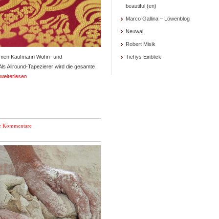
beautiful (en)
Marco Gallina – Löwenblog
Neuwal
Robert Misik
ehmen Kaufmann Wohn- und
Tichys Einblick
 Als Allround-Tapezierer wird die gesamte
weiterlesen
e Kommentare