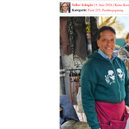
Volker Schögler
| 9. Juni 2026 |
Keine Ko
Kategorie:
Fazit 223
,
Fazitbegegnung