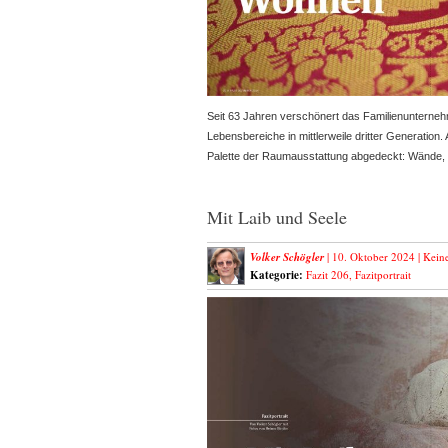
Seit 63 Jahren verschönert das Familienuntern
Lebensbereiche in mittlerweile dritter Generation.
Palette der Raumausstattung abgedeckt: Wände,
Mit Laib und Seele
Volker Schögler
| 10. Oktober 2024 |
Kein
Kategorie:
Fazit 206
,
Fazitportrait