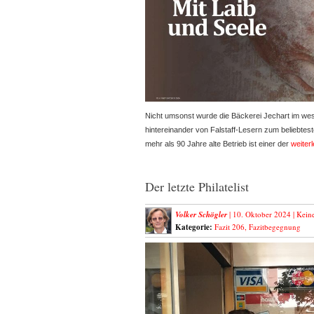
Nicht umsonst wurde die Bäckerei Jechart im west
hintereinander von Falstaff-Lesern zum beliebtes
mehr als 90 Jahre alte Betrieb ist einer der
weiter
Der letzte Philatelist
Volker Schögler
| 10. Oktober 2024 |
Kein
Kategorie:
Fazit 206
,
Fazitbegegnung