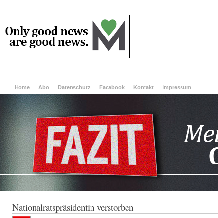
Home
Abo
Datenschutz
Facebook
Kontakt
Impressum
Nationalratspräsidentin verstorben