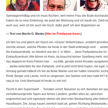
Samstagvormittag und ich muss flüchten, weil meine Frau die Bude durchputzt
haben da so eine Einteilung, sie putzt die Wohnung und ich kaufe ein. Zahlt s
auch aus, weil ich bin auch der Koch, dafür greif’ ich kein Bügeleisen an.
::: Text von Martin G. Wanko [
Hier im Printlayout lesen
.]
Ich fahr los und gleich am Glacis ein »Grazer Verkehrsstau«, entsteht grundlo
möchte wissen, welche Pfosten da heute in der Stadt unterwegs sind … weiter
die Karlauerstraße, so hässlich wie der 2. in Wien … dann Parkplatzsuche im
Einkaufszentrum: Alle fahren im Kreis, da brauchst keinen Spielberg mehr, rei
das deppert-im Kreis-Fahren hier … na bitte, gerade einen Kroaten ausgebre
… danke jedenfalls für den Parkplatz, und tu jetzt nicht blöd hupen, mir egal, 
Vorrang gehabt hättest! Ich bin da flinke Wanko und wir hatten immerhin Joch
Rindt, Berger und Lauda, nicht zu vergessen Joe Gartner und wen habt ihr? I
sag ja nur. Und überhaupt ist heute zu viel los!
Flucht in den Supermarkt … Tomaten unreif, Bananen zu reif, daneben ein pa
verhaltensoriginelle Typen aus fernen Ländern, greifen alles an, sprechen
ungewohnt laut und irgendwie stehen die jetzt unter Beobachtung aller kritisc
Hausfrauen. Die Jungs hauen ziemlich bald ab, gehen Richtung Mediamarkt, 