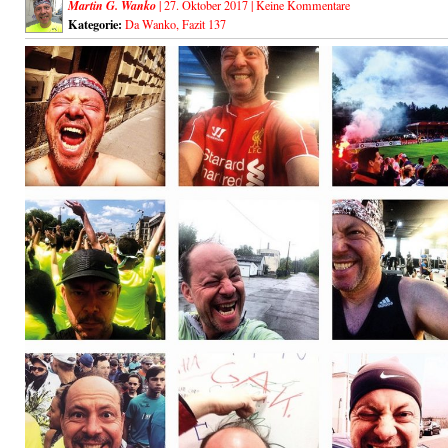
Martin G. Wanko
| 27. Oktober 2017 |
Keine Kommentare
Kategorie:
Da Wanko
,
Fazit 137