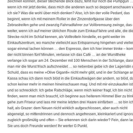
zeichnen können, dieser stechende Blick dazu, fehlt nur noch die Pumpgun 
wenn ich mir jetzt denke, dass mich die anderen auch so deppert anschauen 
ich sie? Was die wohl über mich denken? Also, ich bin der volle Pedant, das
beginnt, wenn ich mit meinem Roller in der Zinzendorfgasse über den
Zebrastreifen gehe und zwanzig Fahrradfahrer zur Vollbremsung zwinge, das
weiter, wenn ich auf meiner üblichen Route zum Einkauf fahre und alle, die di
Strecke nicht im Schlaf kennen, als Volltrotteln hinstelle, es geht weiter im
Einkaufszentrum, wo manche vielleicht aus Entspannung hingehen und viellei
sogar einmal lachen können … den Espresso, den ich hier immer trinke – ko
der nicht binnen fünf Minuten, verlasse ich das Café … an der Wursttheke
verlange ich sogar am 24. Dezember mit 100 Menschen in der Schlange, das
man mir die Wurst frisch aufschneidet … so nebenbei gebe ich der Lageristin 
Schuld, dass es meine »Olive Giganti« nicht mehr gibt, und in der Schlange a
Kassa schau ich dann noch blöd in die Einkaufswägen der andern, so blöd, d
schon keiner mehr in meinen hineinschauen mag. Und mit mir einzukaufen ist
und so schrecklich: Ich gebe Ratschläge, wenn mich keiner fragt, ich bin nicht
finden, wenn man mich braucht, ich beginne aus heiterem Himmel Bier zu trin
gehe zum Friseur und lass mir meine letzten drei Haare einfärben … so bin ic
halt, als Grazer: dem Neuen nicht wirklich aufgeschlossen, aber auch nicht
abgeneigt, so mittendrinnen und dennoch angefressen, kleinkariert und ignora
zugleich großmütig und offen – Sie erkennen sich darin wieder? Fein, dann l
Sie uns doch Freunde werden! Ihr werter G Punkt.