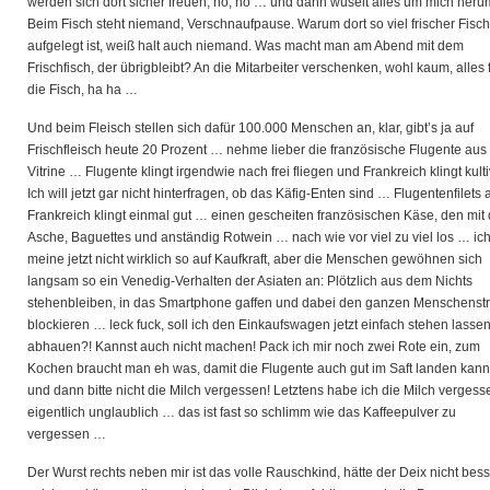
werden sich dort sicher freuen, hö, hö … und dann wuselt alles um mich heru
Beim Fisch steht niemand, Verschnaufpause. Warum dort so viel frischer Fisch
aufgelegt ist, weiß halt auch niemand. Was macht man am Abend mit dem
Frischfisch, der übrigbleibt? An die Mitarbeiter verschenken, wohl kaum, alles 
die Fisch, ha ha …
Und beim Fleisch stellen sich dafür 100.000 Menschen an, klar, gibt’s ja auf
Frischfleisch heute 20 Prozent … nehme lieber die französische Flugente aus
Vitrine … Flugente klingt irgendwie nach frei fliegen und Frankreich klingt kultiv
Ich will jetzt gar nicht hinterfragen, ob das Käfig-Enten sind … Flugentenfilets 
Frankreich klingt einmal gut … einen gescheiten französischen Käse, den mit 
Asche, Baguettes und anständig Rotwein … nach wie vor viel zu viel los … ic
meine jetzt nicht wirklich so auf Kaufkraft, aber die Menschen gewöhnen sich
langsam so ein Venedig-Verhalten der Asiaten an: Plötzlich aus dem Nichts
stehenbleiben, in das Smartphone gaffen und dabei den ganzen Menschenst
blockieren … leck fuck, soll ich den Einkaufswagen jetzt einfach stehen lasse
abhauen?! Kannst auch nicht machen! Pack ich mir noch zwei Rote ein, zum
Kochen braucht man eh was, damit die Flugente auch gut im Saft landen kann
und dann bitte nicht die Milch vergessen! Letztens habe ich die Milch vergess
eigentlich unglaublich … das ist fast so schlimm wie das Kaffeepulver zu
vergessen …
Der Wurst rechts neben mir ist das volle Rauschkind, hätte der Deix nicht bes