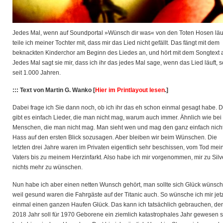
Jedes Mal, wenn auf Soundportal »Wünsch dir was« von den Toten Hosen läuf
teile ich meiner Tochter mit, dass mir das Lied nicht gefällt. Das fängt mit dem
beknackten Kinderchor am Beginn
des Liedes an, und hört mit dem Songtext a
Jedes Mal sagt sie mir, dass ich ihr das jedes Mal sage, wenn das Lied läuft, 
seit 1.000 Jahren.
::: Text von Martin G. Wanko [
Hier im Printlayout lesen
.]
Dabei frage ich Sie dann noch, ob ich ihr das eh schon einmal gesagt habe. 
gibt es einfach Lieder, die man nicht mag, warum auch immer. Ähnlich wie bei
Menschen, die man nicht mag. Man sieht wen und mag den ganz einfach nicht
Hass auf den ersten Blick sozusagen. Aber bleiben wir beim Wünschen. Die
letzten drei Jahre waren im Privaten eigentlich sehr beschissen, vom Tod mei
Vaters bis zu meinem Herzinfarkt. Also habe ich mir vorgenommen, mir zu Silv
nichts mehr zu wünschen.
Nun habe ich aber einen netten Wunsch gehört, man sollte sich Glück wünsch
weil gesund waren die Fahrgäste auf der Titanic auch. So wünsche ich mir jetz
einmal einen ganzen Haufen Glück. Das kann ich tatsächlich gebrauchen, de
2018 Jahr soll für 1970 Geborene ein ziemlich katastrophales Jahr gewesen s