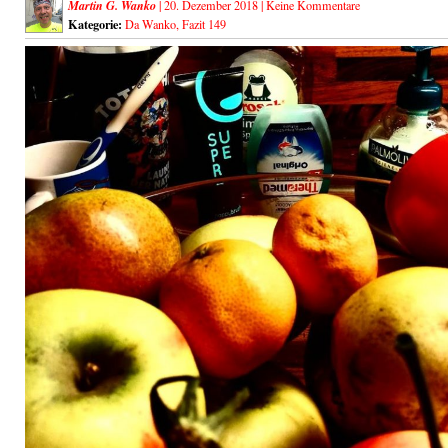
Martin G. Wanko
| 20. Dezember 2018 |
Keine Kommentare
Kategorie:
Da Wanko
,
Fazit 149