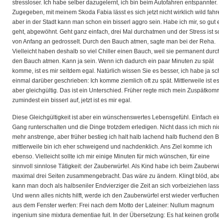
stressloser. Ich habe selber dazugelernt, ich bin beim Autofahren entspannter.
Zugegeben, mit meinem Skoda Fabia lässt es sich jetzt nicht wirklich wild fahr
aber in der Stadt kann man schon ein bisserl aggro sein. Habe ich mir, so gut 
geht, abgewöhnt. Geht ganz einfach, drei Mal durchatmen und der Stress ist 
von Anfang an gedrosselt. Durch den Bauch atmen, sagte man bei der Reha.
Vielleicht haben deshalb so viel Chiller einen Bauch, weil sie permanent durc
den Bauch atmen. Kann ja sein. Wenn ich dadurch ein paar Minuten zu spät
komme, ist es mir seitdem egal. Natürlich wissen Sie es besser, ich habe ja s
einmal darüber geschrieben: Ich komme ziemlich oft zu spät. Mittlerweile ist es
aber gleichgültig. Das ist ein Unterschied. Früher regte mich mein Zuspätko
zumindest ein bisserl auf, jetzt ist es mir egal.
Diese Gleichgültigkeit ist aber ein wünschenswertes Lebensgefühl. Einfach e
Gang runterschalten und die Dinge trotzdem erledigen. Nicht dass ich mich ni
mehr anstrenge, aber früher bestieg ich halt halb lachend halb fluchend den B
mittlerweile bin ich eher schweigend und nachdenklich. Ans Ziel komme ich
ebenso. Vielleicht sollte ich mir einige Minuten für mich wünschen, für eine
sinnvoll sinnlose Tätigkeit: der Zauberwürfel. Als Kind habe ich beim Zauberwü
maximal drei Seiten zusammengebracht. Das wäre zu ändern. Klingt blöd, ab
kann man doch als halbseniler Endvierziger die Zeit an sich vorbeiziehen las
Und wenn alles nichts hilft, werde ich den Zauberwürfel erst wieder verfluche
aus dem Fenster werfen: Frei nach dem Motto der Lateiner: Nullum magnum
ingenium sine mixtura dementiae fuit. In der Übersetzung: Es hat keinen groß