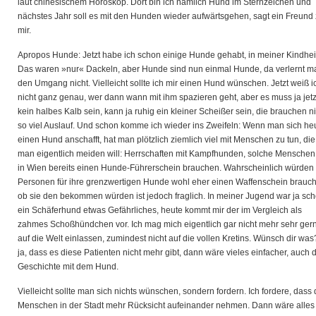
laut chinesischem Horoskop. Dort bin ich nämlich Hund im Sternzeichen und
nächstes Jahr soll es mit den Hunden wieder aufwärtsgehen, sagt ein Freund
mir.
Apropos Hunde: Jetzt habe ich schon einige Hunde gehabt, in meiner Kindhei
Das waren »nur« Dackeln, aber Hunde sind nun einmal Hunde, da verlernt m
den Umgang nicht. Vielleicht sollte ich mir einen Hund wünschen. Jetzt weiß i
nicht ganz genau, wer dann wann mit ihm spazieren geht, aber es muss ja jetz
kein halbes Kalb sein, kann ja ruhig ein kleiner Scheißer sein, die brauchen ni
so viel Auslauf. Und schon komme ich wieder ins Zweifeln: Wenn man sich he
einen Hund anschafft, hat man plötzlich ziemlich viel mit Menschen zu tun, die
man eigentlich meiden will: Herrschaften mit Kampfhunden, solche Menschen,
in Wien bereits einen Hunde-Führerschein brauchen. Wahrscheinlich würden
Personen für ihre grenzwertigen Hunde wohl eher einen Waffenschein brauc
ob sie den bekommen würden ist jedoch fraglich. In meiner Jugend war ja sc
ein Schäferhund etwas Gefährliches, heute kommt mir der im Vergleich als
zahmes Schoßhündchen vor. Ich mag mich eigentlich gar nicht mehr sehr ger
auf die Welt einlassen, zumindest nicht auf die vollen Kretins. Wünsch dir wa
ja, dass es diese Patienten nicht mehr gibt, dann wäre vieles einfacher, auch 
Geschichte mit dem Hund.
Vielleicht sollte man sich nichts wünschen, sondern fordern. Ich fordere, dass 
Menschen in der Stadt mehr Rücksicht aufeinander nehmen. Dann wäre alles