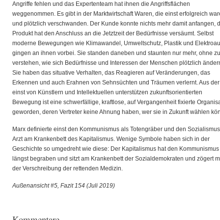
Angriffe fehlen und das Expertenteam hat ihnen die Angriffsflächen
weggenommen. Es gibt in der Marktwirtschaft Waren, die einst erfolgreich wa
und plötzlich verschwanden. Der Kunde konnte nichts mehr damit anfangen, 
Produkt hat den Anschluss an die Jetztzeit der Bedürfnisse versäumt. Selbst
moderne Bewegungen wie Klimawandel, Umweltschutz, Plastik und Elektroau
gingen an ihnen vorbei. Sie standen daneben und staunten nur mehr, ohne z
verstehen, wie sich Bedürfnisse und Interessen der Menschen plötzlich änder
Sie haben das situative Verhalten, das Reagieren auf Veränderungen, das
Erkennen und auch Erahnen von Sehnsüchten und Träumen verlernt. Aus der
einst von Künstlern und Intellektuellen unterstützen zukunftsorientierten
Bewegung ist eine schwerfällige, kraftlose, auf Vergangenheit fixierte Organis
geworden, deren Vertreter keine Ahnung haben, wer sie in Zukunft wählen kön
Marx definierte einst den Kommunismus als Totengräber und den Sozialismus
Arzt am Krankenbett des Kapitalismus. Wenige Symbole haben sich in der
Geschichte so umgedreht wie diese: Der Kapitalismus hat den Kommunismus
längst begraben und sitzt am Krankenbett der Sozialdemokraten und zögert m
der Verschreibung der rettenden Medizin.
Außenansicht #5, Fazit 154 (Juli 2019)
Kommentare