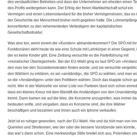
des verstaatlichten Betriebes und dass der Unternehmer am ehesten einen Te
des Profits weitergeben kann. Der Erfolg der freien Marktwirtschaft schuf ein
Vermögen und einen Lebensstandard für die bisher Vermögenslosen, das es 
der Geschichte der Menschheit bisher nicht gegeben hatte. Die Lohnempfäng
konvertierten zu den vehementesten Verteidigern der kapitalistischen
Gesellschaftsstruktur.
Was also tun, wenn einem die »Kunden« abhandenkommen? Die SPÖ mit ih
Funktionären steht heute da wie eine Schule mit Lehrkörper in einer Gegend, 
der es keine Kinder gibt. Eine Zeitlang versuchte es die Parteiführung mit
»moralischer Überlegenheit«. Bei der EU-Wahl ging es laut SPÖ um »Anstan
den man bei den Sozialdemokraten finden würde, und sie versuchte vergebli
den Wählern zu erklären, es sei »anständig«, die SPÖ zu wählen, und man w
so die »Anständigen« unter den Politikern wählen. Doch das klappte schon g
nicht. Wer in der Wahlzelle vor einer Liste von Parteien lässt sich schon einre
dass ein kleines Kreuz mit dem Bleistift die Anständigen von den Unanständi
trennt. Dann kamen sie auf die Idee, die Konzerne anzugreifen, was immer da
bedeuten sollte, und vergaßen, dass es Konzerne sind, die ihre Wähler
beschäftigen und bezahlen und ihnen auch ein Iphone verkaufen.
Jetzt ist es ruhiger geworden, nach der EU-Wahl. Hie und da hört man von in
Querelen und Streitereien, wer der oder die bessere Vorsitzende sein könnte,
das war’s dann schon. Eine merkwürdige Stille breitet sich aus, Polemiken un