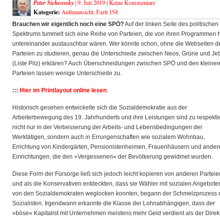
Peter Sichrovsky
| 9. Juli 2019 |
Keine Kommentare
Kategorie:
Außenansicht
,
Fazit 154
Brauchen wir eigentlich noch eine SPÖ?
Auf der linken Seite des politischen
Spektrums tummelt sich eine Reihe von Parteien, die von ihren Programmen 
untereinander austauschbar wären. Wer könnte schon, ohne die
Webseiten d
Parteien zu studieren, genau die Unterschiede zwischen Neos, Grüne und Jet
(Liste Pilz) erklären? Auch Überschneidungen zwischen SPÖ und den kleiner
Parteien lassen wenige Unterschiede zu.
:::
Hier im Printlayout online lesen
Historisch gesehen entwickelte sich die Sozialdemokratie aus der
Arbeiterbewegung des 19. Jahrhunderts und ihre Leistungen sind zu respekti
nicht nur in der Verbesserung der Arbeits- und Lebensbedingungen der
Werktätigen, sondern auch in Errungenschaften wie sozialem Wohnbau,
Errichtung von Kindergärten, Pensionistenheimen, Frauenhäusern und ander
Einrichtungen, die den »Vergessenen« der Bevölkerung gewidmet wurden.
Diese Form der Fürsorge ließ sich jedoch leicht kopieren von anderen Parteie
und als die Konservativen entdeckten, dass sie Wähler mit sozialen Angebote
von den Sozialdemokraten weglocken konnten, begann der Schmelzprozess 
Sozialisten. Irgendwann erkannte die Klasse der Lohnabhängigen, dass der
»böse« Kapitalist mit Unternehmen meistens mehr Geld verdient als der Direk