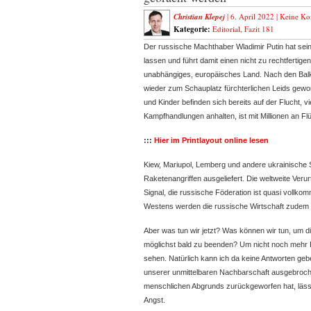
Christian Klepej
| 6. April 2022 |
Keine Ko
Kategorie:
Editorial
,
Fazit 181
Der russische Machthaber Wladimir Putin hat sein 
lassen und führt damit einen nicht zu rechtfertigen
unabhängiges, europäisches
Land. Nach den Balk
wieder zum Schauplatz fürchterlichen Leids gew
und Kinder befinden sich bereits auf der Flucht, v
Kampfhandlungen anhalten, ist mit Millionen an Fl
:::
Hier im Printlayout online lesen
Kiew, Mariupol, Lemberg und andere ukrainische
Raketenangriffen ausgeliefert. Die weltweite Verur
Signal, die russische Föderation ist quasi vollkom
Westens werden die russische Wirtschaft zudem
Aber was tun wir jetzt? Was können wir tun, um 
möglichst bald zu beenden? Um nicht noch mehr 
sehen. Natürlich kann ich da keine Antworten geben
unserer unmittelbaren Nachbarschaft ausgebrochen 
menschlichen Abgrunds zurückgeworfen hat, läss
Angst.