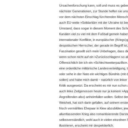
Ursachenforschung kann, soll und muss es geben,
nächster Generationen, zur Stunde helfen sie un
vor dem nächsten Einschlag fürchtenden Menschen
auch EU-weite »Solidarität« mit der Ukraine ist b
Umstand, dass sogar in diesem Moment des Schre
Kanälen viel zu viel mit dem Fußball gemein haben.
internationaler Konflikte, in europäischer (Krieg
despotischen Herrscher, der gerade im Begriff ist
Faszination gesellt sich mein Unbehagen, dass d
wenn schon nicht auf ein »Zurückschlagen« so abe
Offensichtlich bin ich ein »Schlechtwetterpazifist
eine ordentliche militärische Landesverteidigung, 
oder sehe in der Nato ein wichtiges Bündnis (mi
sollen) und habe mich damit – natürlich von linker
Kritik ausgesetzt. Da erscheint es mir nun schon
auch linke Zeitgenossen heute nur ja keinem »A
Angreifenden also) anheimfallen wollen. Selbst der
Weisheit, hat sich darin gefallen, auf seinem erste
frisch vermähltes Ehepaar in Kiew abzubilden; jew
allumfassenden Krieg also romantisierende Darstell
selbstverständlich, wohl auch in vielen einzelnen
illustrieren, erscheint mir despektierlich.