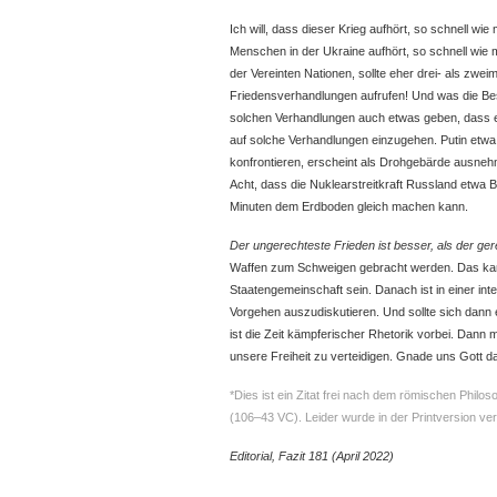
Ich will, dass dieser Krieg aufhört, so schnell wie
Menschen in der Ukraine aufhört, so schnell wie 
der Vereinten Nationen, sollte eher drei- als zwei
Friedensverhandlungen aufrufen! Und was die Besc
solchen Verhandlungen auch etwas geben, dass 
auf solche Verhandlungen einzugehen. Putin etwa
konfrontieren, erscheint als Drohgebärde ausne
Acht, dass die Nuklearstreitkraft Russland etwa 
Minuten dem Erdboden gleich machen kann.
Der ungerechteste Frieden ist besser, als der ger
Waffen zum Schweigen gebracht werden. Das kann
Staatengemeinschaft sein. Danach ist in einer int
Vorgehen auszudiskutieren. Und sollte sich dann 
ist die Zeit kämpferischer Rhetorik vorbei. Dan
unsere Freiheit zu verteidigen. Gnade uns Gott d
*Dies ist ein Zitat frei nach dem römischen Philos
(106–43 VC). Leider wurde in der Printversion ve
Editorial, Fazit 181 (April 2022)