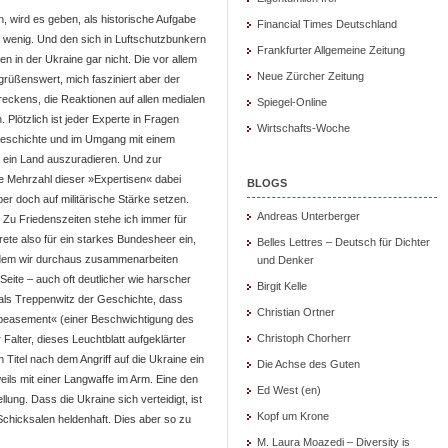
 wird es geben, als historische Aufgabe
Financial Times Deutschland
s wenig. Und den sich in Luftschutzbunkern
Frankfurter Allgemeine Zeitung
 in der Ukraine gar nicht. Die vor allem
Neue Zürcher Zeitung
egrüßenswert, mich fasziniert aber der
ckens, die Reaktionen auf allen medialen
Spiegel-Online
 Plötzlich ist jeder Experte in Fragen
Wirtschafts-Woche
s)geschichte und im Umgang mit einem
, ein Land auszuradieren. Und zur
ie Mehrzahl dieser »Expertisen« dabei
BLOGS
r doch auf militärische Stärke setzen.
Andreas Unterberger
«. Zu Friedenszeiten stehe ich immer für
trete also für ein starkes Bundesheer ein,
Belles Lettres – Deutsch für Dichter
t dem wir durchaus zusammenarbeiten
und Denker
 Seite – auch oft deutlicher wie harscher
Birgit Kelle
 als Treppenwitz der Geschichte, dass
Christian Ortner
ppeasement« (einer Beschwichtigung des
Christoph Chorherr
 Falter, dieses Leuchtblatt aufgeklärter
n Titel nach dem Angriff auf die Ukraine ein
Die Achse des Guten
eils mit einer Langwaffe im Arm. Eine den
Ed West (en)
ung. Dass die Ukraine sich verteidigt, ist
Kopf um Krone
 Schicksalen heldenhaft. Dies aber so zu
M. Laura Moazedi – Diversity is