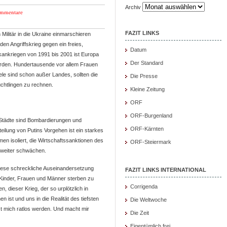
Archiv
mmentare
FAZIT LINKS
Militär in die Ukraine einmarschieren
den Angriffskrieg gegen ein freies,
Datum
ankriegen von 1991 bis 2001 ist Europa
Der Standard
orden. Hundertausende vor allem Frauen
iele sind schon außer Landes, sollten die
Die Presse
üchtlingen zu rechnen.
Kleine Zeitung
ORF
ORF-Burgenland
 Städte sind Bombardierungen und
ORF-Kärnten
teilung von Putins Vorgehen ist ein starkes
men isoliert, die Wirtschaftssanktionen des
ORF-Steiermark
 weiter schwächen.
diese schreckliche Auseinandersetzung
FAZIT LINKS INTERNATIONAL
Kinder, Frauen und Männer sterben zu
Corrigenda
, dieser Krieg, der so urplötzlich in
ist und uns in die Realität des tiefsten
Die Weltwoche
t mich ratlos werden. Und macht mir
Die Zeit
Eigentümlich frei