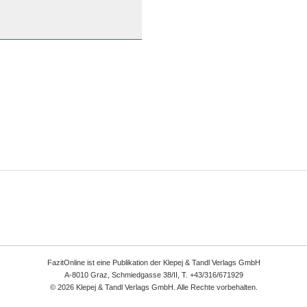
FazitOnline ist eine Publikation der Klepej & Tandl Verlags GmbH
A-8010 Graz, Schmiedgasse 38/II, T. +43/316/671929
© 2026 Klepej & Tandl Verlags GmbH. Alle Rechte vorbehalten.