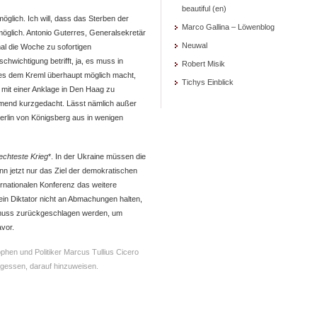
beautiful (en)
 möglich. Ich will, dass das Sterben der
Marco Gallina – Löwenblog
möglich. Antonio Guterres, Generalsekretär
Neuwal
mal die Woche zu sofortigen
hwichtigung betrifft, ja, es muss in
Robert Misik
es dem Kreml überhaupt möglich macht,
Tichys Einblick
 mit einer Anklage in Den Haag zu
hmend kurzgedacht. Lässt nämlich außer
Berlin von Königsberg aus in wenigen
echteste Krieg
*. In der Ukraine müssen die
 jetzt nur das Ziel der demokratischen
ernationalen Konferenz das weitere
ein Diktator nicht an Abmachungen halten,
n muss zurückgeschlagen werden, um
avor.
ophen und Politiker Marcus Tullius Cicero
rgessen, darauf hinzuweisen.