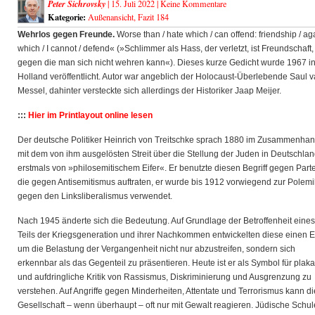
Peter Sichrovsky
| 15. Juli 2022 |
Keine Kommentare
Kategorie:
Außenansicht
,
Fazit 184
Wehrlos gegen Freunde.
Worse than / hate which / can offend: friendship / ag
which / I cannot / defend« (»Schlimmer als Hass, der verletzt, ist Freundschaft,
gegen die man sich nicht wehren
kann«). Dieses kurze Gedicht wurde 1967 i
Holland veröffentlicht. Autor war angeblich der Holocaust-Überlebende Saul 
Messel, dahinter versteckte sich allerdings der Historiker Jaap Meijer.
:::
Hier im Printlayout online lesen
Der deutsche Politiker Heinrich von Treitschke sprach 1880 im Zusammenha
mit dem von ihm ausgelösten Streit über die Stellung der Juden in Deutschla
erstmals von »philosemitischem Eifer«. Er benutzte diesen Begriff gegen Part
die gegen Antisemitismus auftraten, er wurde bis 1912 vorwiegend zur Polemi
gegen den Linksliberalismus verwendet.
Nach 1945 änderte sich die Bedeutung. Auf Grundlage der Betroffenheit eines
Teils der Kriegsgeneration und ihrer Nachkommen entwickelten diese einen Ei
um die Belastung der Vergangenheit nicht nur abzustreifen, sondern sich
erkennbar als das Gegenteil zu präsentieren. Heute ist er als Symbol für plaka
und aufdringliche Kritik von Rassismus, Diskriminierung und Ausgrenzung zu
verstehen. Auf Angriffe gegen Minderheiten, Attentate und Terrorismus kann di
Gesellschaft – wenn überhaupt – oft nur mit Gewalt reagieren. Jüdische Schu