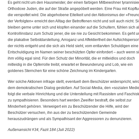
Es geht nicht um den Hausmeister, der einen farbigen Mitbewohner tyrannisier
Orthodoxe Juden, die auf der Straße angepöbelt werden. Eine Frau mit Kopftu
die verspottet wird. Die abgehobene Eitelkeit und der Aktionismus der »Freun
der Verfolgten« erreicht den Alltag der Betroffenen nicht und soll auch nicht. S
bleiben gerne unter sich und klopfen einander auf die Schultern, fühlen sich a
Kontrollinstanz zum Schutz jener, die sie nie zu Gesicht bekommen. Es geht 
die plakative Selbstdarstellung, Arroganz und Affektiertheit der Aufsichtsperson
der nichts entgeht und die sich als Held sieht, vom entlarvten Schuldigen eine
Entschuldigung im Namen seiner beschützten Opfer einfordert – auch wenn s
ihm völlig egal sind. Für den Schutz der Minorität, die er mitleidlos und doch
mitleidig in die Opferrolle treibt, erwartet er Bewunderung und Lob, wie ein
goldenes Sternchen für eine schöne Zeichnung im Kindergarten.
Wer solche Aktionen infrage stellt, eventuell dem Beschützer widerspricht, wir
dem demokratischen Dialog gestoßen. Auf Social-Media, den »sozialen Medi
folgt die verbale Hinrichtung und die Unterstellung mit Rassisten und Faschis
zu sympathisieren. Besonders hart werden Zweifler bestraft, die selbst zur
Minderheit gehören. Verweigert ein zu Beschützender die Hilfe, wird der
Beschützer versuchen, ihn aus der zu beschützenden Gemeinde
herauszudrängen und als Sympathisant der Aggressoren zu denunzieren.
Außenansicht #34, Fazit 184 (Juli 2022)