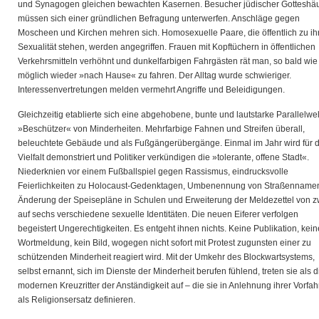
und Synagogen gleichen bewachten Kasernen. Besucher jüdischer Gotteshä
müssen sich einer gründlichen Befragung unterwerfen. Anschläge gegen
Moscheen und Kirchen mehren sich. Homosexuelle Paare, die öffentlich zu ih
Sexualität stehen, werden angegriffen. Frauen mit Kopftüchern in öffentlichen
Verkehrsmitteln verhöhnt und dunkelfarbigen Fahrgästen rät man, so bald wie
möglich wieder »nach Hause« zu fahren. Der Alltag wurde schwieriger.
Interessenvertretungen melden vermehrt Angriffe und Beleidigungen.
Gleichzeitig etablierte sich eine abgehobene, bunte und lautstarke Parallelwel
»Beschützer« von Minderheiten. Mehrfarbige Fahnen und Streifen überall,
beleuchtete Gebäude und als Fußgängerübergänge. Einmal im Jahr wird für d
Vielfalt demonstriert und Politiker verkündigen die »tolerante, offene Stadt«.
Niederknien vor einem Fußballspiel gegen Rassismus, eindrucksvolle
Feierlichkeiten zu Holocaust-Gedenktagen, Umbenennung von Straßenname
Änderung der Speisepläne in Schulen und Erweiterung der Meldezettel von z
auf sechs verschiedene sexuelle Identitäten. Die neuen Eiferer verfolgen
begeistert Ungerechtigkeiten. Es entgeht ihnen nichts. Keine Publikation, kein
Wortmeldung, kein Bild, wogegen nicht sofort mit Protest zugunsten einer zu
schützenden Minderheit reagiert wird. Mit der Umkehr des Blockwartsystems,
selbst ernannt, sich im Dienste der Minderheit berufen fühlend, treten sie als d
modernen Kreuzritter der Anständigkeit auf – die sie in Anlehnung ihrer Vorfa
als Religionsersatz definieren.