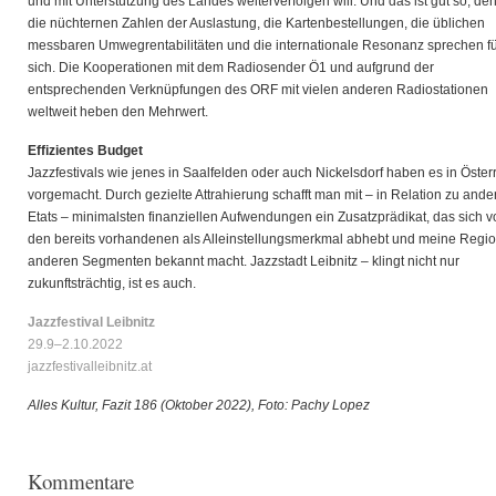
und mit Unterstützung des Landes weiterverfolgen will. Und das ist gut so, de
die nüchternen Zahlen der Auslastung, die Kartenbestellungen, die üblichen
messbaren Umwegrentabilitäten und die internationale Resonanz sprechen f
sich. Die Kooperationen mit dem Radiosender Ö1 und aufgrund der
entsprechenden Verknüpfungen des ORF mit vielen anderen Radiostationen
weltweit heben den Mehrwert.
Effizientes Budget
Jazzfestivals wie jenes in Saalfelden oder auch Nickelsdorf haben es in Öster
vorgemacht. Durch gezielte Attrahierung schafft man mit – in Relation zu ande
Etats – minimalsten finanziellen Aufwendungen ein Zusatzprädikat, das sich v
den bereits vorhandenen als Alleinstellungsmerkmal abhebt und meine Regio
anderen Segmenten bekannt macht. Jazzstadt Leibnitz – klingt nicht nur
zukunftsträchtig, ist es auch.
Jazzfestival Leibnitz
29.9–2.10.2022
jazzfestivalleibnitz.at
Alles Kultur, Fazit 186 (Oktober 2022),
Foto: Pachy Lopez
Kommentare