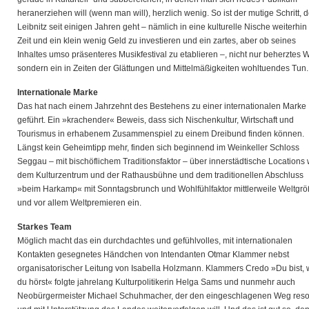
heranerziehen will (wenn man will), herzlich wenig. So ist der mutige Schritt, 
Leibnitz seit einigen Jahren geht – nämlich in eine kulturelle Nische weiterhin 
Zeit und ein klein wenig Geld zu investieren und ein zartes, aber ob seines
Inhaltes umso präsenteres Musikfestival zu etablieren –, nicht nur beherztes 
sondern ein in Zeiten der Glättungen und Mittelmäßigkeiten wohltuendes Tun.
Internationale Marke
Das hat nach einem Jahrzehnt des Bestehens zu einer internationalen Marke
geführt. Ein »krachender« Beweis, dass sich Nischenkultur, Wirtschaft und
Tourismus in erhabenem Zusammenspiel zu einem Dreibund finden können.
Längst kein Geheimtipp mehr, finden sich beginnend im Weinkeller Schloss
Seggau – mit bischöflichem Traditionsfaktor – über innerstädtische Locations 
dem Kulturzentrum und der Rathausbühne und dem traditionellen Abschluss
»beim Harkamp« mit Sonntagsbrunch und Wohlfühlfaktor mittlerweile Weltgr
und vor allem Weltpremieren ein.
Starkes Team
Möglich macht das ein durchdachtes und gefühlvolles, mit internationalen
Kontakten gesegnetes Händchen von Intendanten Otmar Klammer nebst
organisatorischer Leitung von Isabella Holzmann. Klammers Credo »Du bist,
du hörst« folgte jahrelang Kulturpolitikerin Helga Sams und nunmehr auch
Neobürgermeister Michael Schuhmacher, der den eingeschlagenen Weg reso