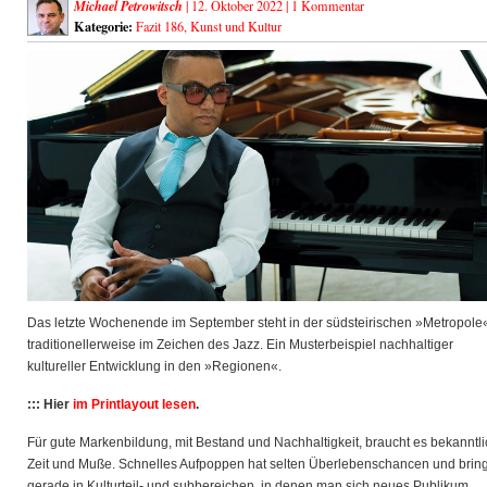
Michael Petrowitsch
| 12. Oktober 2022 |
1 Kommentar
Kategorie:
Fazit 186
,
Kunst und Kultur
Das letzte Wochenende im September steht in der südsteirischen »Metropole
traditionellerweise im Zeichen des Jazz. Ein Musterbeispiel
nachhaltiger
kultureller Entwicklung in den »Regionen«.
::: Hier
im Printlayout lesen
.
Für gute Markenbildung, mit Bestand und Nachhaltigkeit, braucht es bekanntli
Zeit und Muße. Schnelles Aufpoppen hat selten Überlebenschancen und bring
gerade in Kulturteil- und subbereichen, in denen man sich neues Publikum