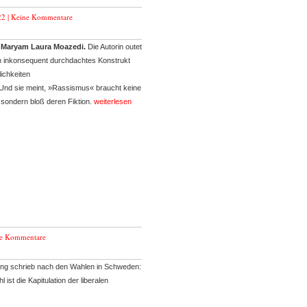
22 |
Keine Kommentare
 Maryam Laura Moazedi.
Die Autorin outet
n inkonsequent durchdachtes Konstrukt
lichkeiten
Und sie meint, »Rassismus« braucht keine
 sondern bloß deren Fiktion.
weiterlesen
e Kommentare
ng schrieb nach den Wahlen in Schweden:
ist die Kapitulation der liberalen