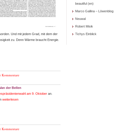
beautiful (en)
Marco Gallina – Löwenblog
Neuwal
Robert Misik
eworden. Und mit jedem Grad, mit dem der
Tichys Einblick
sigkeit zu. Denn Wärme braucht Energie.
e Kommentare
Van der Bellen
spräsidentenwahl am 9. Oktober
an.
en
weiterlesen
e Kommentare