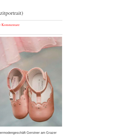
itportrait)
e Kommentare
indermodengeschäft Gerstner am Grazer