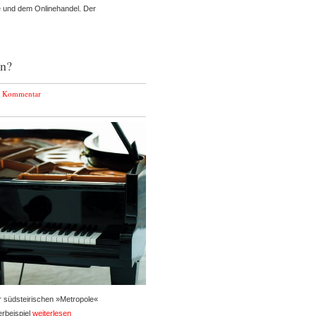
 und dem Onlinehandel. Der
en?
 Kommentar
r südsteirischen »Metropole«
erbeispiel
weiterlesen