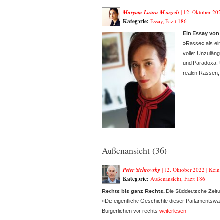
Maryam Laura Moazedi
| 12. Oktober 20
Kategorie:
Essay
,
Fazit 186
Ein Essay von
»Rasse« als ei
voller Unzuläng
und Paradoxa. 
realen Rassen,
Außenansicht (36)
Peter Sichrovsky
| 12. Oktober 2022 |
Kein
Kategorie:
Außenansicht
,
Fazit 186
Rechts bis ganz Rechts.
Die Süddeutsche Zeitu
»Die eigentliche Geschichte dieser Parlamentswahl 
Bürgerlichen vor rechts
weiterlesen