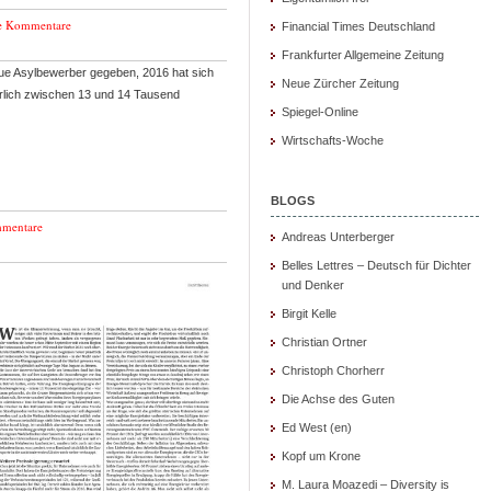
e Kommentare
Financial Times Deutschland
Frankfurter Allgemeine Zeitung
eue Asylbewerber gegeben, 2016 hat sich
Neue Zürcher Zeitung
ährlich zwischen 13 und 14 Tausend
Spiegel-Online
Wirtschafts-Woche
BLOGS
mentare
Andreas Unterberger
Belles Lettres – Deutsch für Dichter
und Denker
Birgit Kelle
Christian Ortner
Christoph Chorherr
Die Achse des Guten
Ed West (en)
Kopf um Krone
M. Laura Moazedi – Diversity is