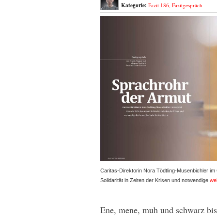
Kategorie:
Fazit 186
,
Fazitgespräch
Caritas-Direktorin Nora Tödtling-Musenbichler im 
Solidarität in Zeiten der Krisen und notwendige
wei
Ene, mene, muh und schwarz bis