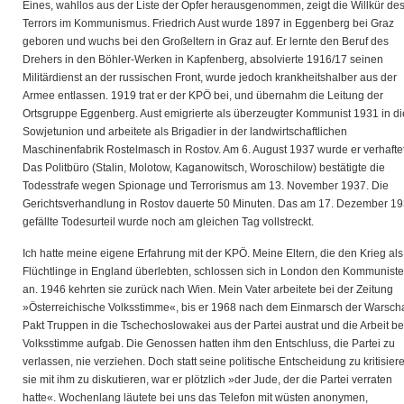
Eines, wahllos aus der Liste der Opfer herausgenommen, zeigt die Willkür de
Terrors im Kommunismus. Friedrich Aust wurde 1897 in Eggenberg bei Graz
geboren und wuchs bei den Großeltern in Graz auf. Er lernte den Beruf des
Drehers in den Böhler-Werken in Kapfenberg, absolvierte 1916/17 seinen
Militärdienst an der russischen Front, wurde jedoch krankheitshalber aus der
Armee entlassen. 1919 trat er der KPÖ bei, und übernahm die Leitung der
Ortsgruppe Eggenberg. Aust emigrierte als überzeugter Kommunist 1931 in di
Sowjetunion und arbeitete als Brigadier in der landwirtschaftlichen
Maschinenfabrik Rostelmasch in Rostov. Am 6. August 1937 wurde er verhaftet
Das Politbüro (Stalin, Molotow, Kaganowitsch, Woroschilow) bestätigte die
Todesstrafe wegen Spionage und Terrorismus am 13. November 1937. Die
Gerichtsverhandlung in Rostov dauerte 50 Minuten. Das am 17. Dezember 1
gefällte Todesurteil wurde noch am gleichen Tag vollstreckt.
Ich hatte meine eigene Erfahrung mit der KPÖ. Meine Eltern, die den Krieg als
Flüchtlinge in England überlebten, schlossen sich in London den Kommunist
an. 1946 kehrten sie zurück nach Wien. Mein Vater arbeitete bei der Zeitung
»Österreichische Volksstimme«, bis er 1968 nach dem Einmarsch der Warsch
Pakt Truppen in die Tschechoslowakei aus der Partei austrat und die Arbeit be
Volksstimme aufgab. Die Genossen hatten ihm den Entschluss, die Partei zu
verlassen, nie verziehen. Doch statt seine politische Entscheidung zu kritisier
sie mit ihm zu diskutieren, war er plötzlich »der Jude, der die Partei verraten
hatte«. Wochenlang läutete bei uns das Telefon mit wüsten anonymen,