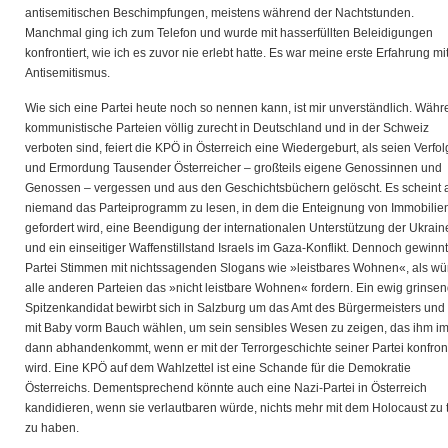
antisemitischen Beschimpfungen, meistens während der Nachtstunden.
Manchmal ging ich zum Telefon und wurde mit hasserfüllten Beleidigungen
konfrontiert, wie ich es zuvor nie erlebt hatte. Es war meine erste Erfahrung mi
Antisemitismus.
Wie sich eine Partei heute noch so nennen kann, ist mir unverständlich. Wäh
kommunistische Parteien völlig zurecht in Deutschland und in der Schweiz
verboten sind, feiert die KPÖ in Österreich eine Wiedergeburt, als seien Verfo
und Ermordung Tausender Österreicher – großteils eigene Genossinnen und
Genossen – vergessen und aus den Geschichtsbüchern gelöscht. Es scheint 
niemand das Parteiprogramm zu lesen, in dem die Enteignung von Immobilie
gefordert wird, eine Beendigung der internationalen Unterstützung der Ukrain
und ein einseitiger Waffenstillstand Israels im Gaza-Konflikt. Dennoch gewinnt
Partei Stimmen mit nichtssagenden Slogans wie »leistbares Wohnen«, als w
alle anderen Parteien das »nicht leistbare Wohnen« fordern. Ein ewig grinse
Spitzenkandidat bewirbt sich in Salzburg um das Amt des Bürgermeisters und
mit Baby vorm Bauch wählen, um sein sensibles Wesen zu zeigen, das ihm i
dann abhandenkommt, wenn er mit der Terrorgeschichte seiner Partei konfront
wird. Eine KPÖ auf dem Wahlzettel ist eine Schande für die Demokratie
Österreichs. Dementsprechend könnte auch eine Nazi-Partei in Österreich
kandidieren, wenn sie verlautbaren würde, nichts mehr mit dem Holocaust zu 
zu haben.