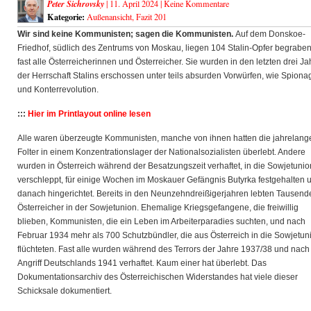
Peter Sichrovsky
| 11. April 2024 |
Keine Kommentare
Kategorie:
Außenansicht
,
Fazit 201
Wir sind keine Kommunisten; sagen die Kommunisten.
Auf dem Donskoe-
Friedhof, südlich des Zentrums von Moskau, liegen 104 Stalin-Opfer begraben
fast alle Österreicherinnen und Österreicher. Sie wurden
in den letzten drei J
der Herrschaft Stalins erschossen unter teils absurden Vorwürfen, wie Spiona
und Konterrevolution.
:::
Hier im Printlayout online lesen
Alle waren überzeugte Kommunisten, manche von ihnen hatten die jahrelang
Folter in einem Konzentrationslager der Nationalsozialisten überlebt. Andere
wurden in Österreich während der Besatzungszeit verhaftet, in die Sowjetunio
verschleppt, für einige Wochen im Moskauer Gefängnis Butyrka festgehalten 
danach hingerichtet. Bereits in den Neunzehndreißigerjahren lebten Tausend
Österreicher in der Sowjetunion. Ehemalige Kriegsgefangene, die freiwillig
blieben, Kommunisten, die ein Leben im Arbeiterparadies suchten, und nach
Februar 1934 mehr als 700 Schutzbündler, die aus Österreich in die Sowjetun
flüchteten. Fast alle wurden während des Terrors der Jahre 1937/38 und nac
Angriff Deutschlands 1941 verhaftet. Kaum einer hat überlebt. Das
Dokumentationsarchiv des Österreichischen Widerstandes hat viele dieser
Schicksale dokumentiert.